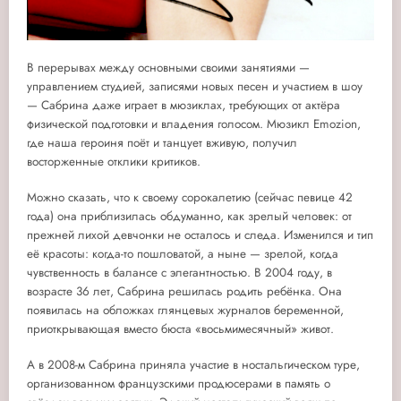
В перерывах между основными своими занятиями —
управлением студией, записями новых песен и участием в шоу
— Сабрина даже играет в мюзиклах, требующих от актёра
физической подготовки и владения голосом. Мюзикл Emozion,
где наша героиня поёт и танцует вживую, получил
восторженные отклики критиков.
Можно сказать, что к своему сорокалетию (сейчас певице 42
года) она приблизилась обдуманно, как зрелый человек: от
прежней лихой девчонки не осталось и следа. Изменился и тип
её красоты: когда-то пошловатой, а ныне — зрелой, когда
чувственность в балансе с элегантностью. В 2004 году, в
возрасте 36 лет, Сабрина решилась родить ребёнка. Она
появилась на обложках глянцевых журналов беременной,
приоткрывающая вместо бюста «восьмимесячный» живот.
А в 2008-м Сабрина приняла участие в ностальгическом туре,
организованном французскими продюсерами в память о