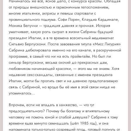
Начиналось же всё, ясное дело, с конкурса красоты. Обладая
от природы внешностью и гармоничным телосложением,
многие итальянки, актрисы и певицы стартовали с
провинциального подиума. Софи Лорен, Клаудиа Кардинале,
Моника Белуччи — традиция давняя и прочная. История
умалчивает, какую роль сыграл в жизни Сабрины будущий
президент Италии, а в те времена всесильный медиамагнат
Сильвио Берлускони. После завоевания титула «Мисс Лигурия»
Сабрина дебютировала именно на его канале, в раскрученной
программе, в самый что ни на есть прайм-тайм. Но был ли
синьор Берлускони, весьма охочий до прекрасных дам,
любовником начинающей красотки, — этого мы не знаем. Хотя
недавние секс-скандалы, связанные с именем президента
Италии, могли бы пролить свет и на давнюю предполагаемую
связь с Сабриной, но вроде бы её имя в этой связи нигде не
упоминалось...
Впрочем, если не впадать в ханжество, — что тут
предосудительного? Почему бы богатому и влиятельному
человеку не помочь юной и слабой девушке? Сабрине к тому
времени едва минуло семнадцать (шёл 1985 год), и она
напоминала только-только созревший плод, готовый лопнуть от