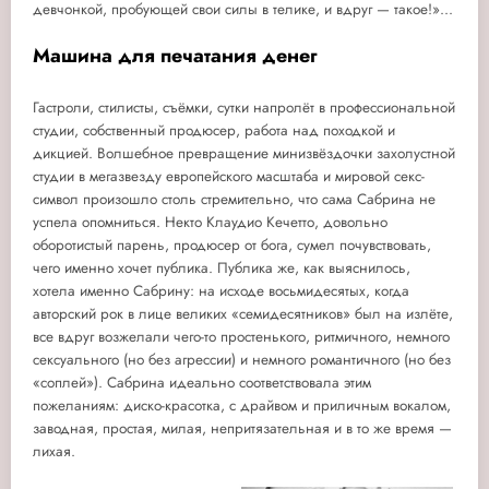
девчонкой, пробующей свои силы в телике, и вдруг — такое!»...
Машина для печатания денег
Гастроли, стилисты, съёмки, сутки напролёт в профессиональной
студии, собственный продюсер, работа над походкой и
дикцией. Волшебное превращение минизвёздочки захолустной
студии в мегазвезду европейского масштаба и мировой секс-
символ произошло столь стремительно, что сама Сабрина не
успела опомниться. Некто Клаудио Кечетто, довольно
оборотистый парень, продюсер от бога, сумел почувствовать,
чего именно хочет публика. Публика же, как выяснилось,
хотела именно Сабрину: на исходе восьмидесятых, когда
авторский рок в лице великих «семидесятников» был на излёте,
все вдруг возжелали чего-то простенького, ритмичного, немного
сексуального (но без агрессии) и немного романтичного (но без
«соплей»). Сабрина идеально соответствовала этим
пожеланиям: диско-красотка, с драйвом и приличным вокалом,
заводная, простая, милая, непритязательная и в то же время —
лихая.