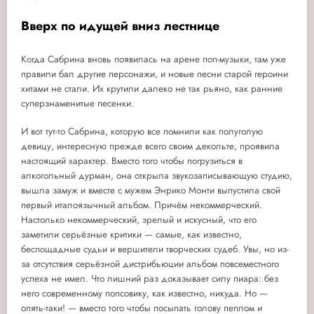
Вверх по идущей вниз лестнице
Когда Сабрина вновь появилась на арене поп-музыки, там уже
правили бал другие персонажи, и новые песни старой героини
хитами не стали. Их крутили далеко не так рьяно, как ранние
суперзнаменитые песенки.
И вот тут-то Сабрина, которую все помнили как полуголую
девицу, интересную прежде всего своим декольте, проявила
настоящий характер. Вместо того чтобы погрузиться в
алкогольный дурман, она открыла звукозаписывающую студию,
вышла замуж и вместе с мужем Энрико Монти выпустила свой
первый италоязычный альбом. Причём некоммерческий.
Настолько некоммерческий, зрелый и искусный, что его
заметили серьёзные критики — самые, как известно,
беспощадные судьи и вершители творческих судеб. Увы, но из-
за отсутствия серьёзной дистрибьюции альбом повсеместного
успеха не имел. Что лишний раз доказывает силу пиара: без
него современному попсовику, как известно, никуда. Но —
опять-таки! — вместо того чтобы посыпать голову пеплом и