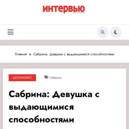
Перейти
к
содержимому
Журнал «Интервью:
Люди и события
Люди и события»
Главная
Сабрина: Девушка с выдающимися способностями
ШОУ-БИЗНЕС
Сабрина
Сабрина: Девушка с
выдающимися
способностями