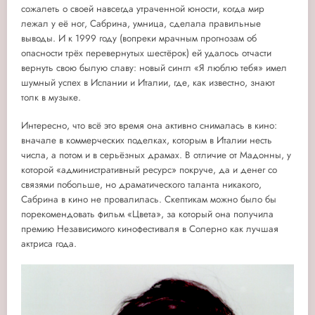
сожалеть о своей навсегда утраченной юности, когда мир
лежал у её ног, Сабрина, умница, сделала правильные
выводы. И к 1999 году (вопреки мрачным прогнозам об
опасности трёх перевернутых шестёрок) ей удалось отчасти
вернуть свою былую славу: новый сингл «Я люблю тебя» имел
шумный успех в Испании и Италии, где, как известно, знают
толк в музыке.
Интересно, что всё это время она активно снималась в кино:
вначале в коммерческих поделках, которым в Италии несть
числа, а потом и в серьёзных драмах. В отличие от Мадонны, у
которой «административный ресурс» покруче, да и денег со
связями побольше, но драматического таланта никакого,
Сабрина в кино не провалилась. Скептикам можно было бы
порекомендовать фильм «Цвета», за который она получила
премию Независимого кинофестиваля в Солерно как лучшая
актриса года.