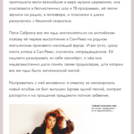
приглашали вести важнейшие в мире музыки церемонии, она
участвовала в бесчисленных шоу и ТВ-программах, её песни
звучали на радио, в телеэфире, а пластинки и диски
раскупались с бешеной скоростью.
Пела Сабрина все эти годы исключительно на английском:
поэтому её первое выступление в Сан-Ремо на родном
итальянском произвело настоящий фурор. И вот тут-то, сразу
после успеха в Сан-Ремо, случилось непредвиденное. Ей
надоело разыгрывать из себя сексигёрл, о чём она
недвусмысленно дала понять своим продюсерам, для которых
все эти годы была золотоносной жилой.
Расправились с ней мгновенно: в отместку за непокорность
новый альбом не был выпущен (кроме одной песни), контракт
расторгли и на прощание предрекли полное забвение.