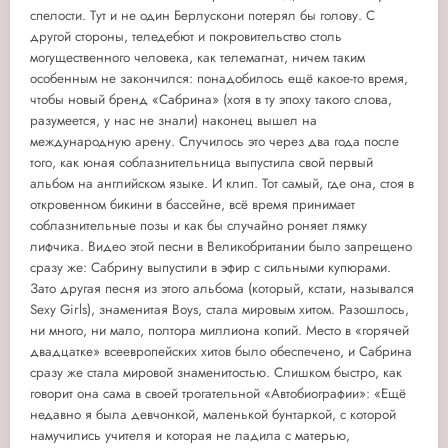
спелости. Тут и не один Берлускони потерял бы голову. С
другой стороны, теледебют и покровительство столь
могущественного человека, как телемагнат, ничем таким
особенным не закончился: понадобилось ещё какое-то время,
чтобы новый бренд «Сабрина» (хотя в ту эпоху такого слова,
разумеется, у нас не знали) наконец вышел на
международную арену. Случилось это через два года после
того, как юная соблазнительница выпустила свой первый
альбом на английском языке. И клип. Тот самый, где она, стоя в
откровенном бикини в бассейне, всё время принимает
соблазнительные позы и как бы случайно роняет лямку
лифчика. Видео этой песни в Великобритании было запрещено
сразу же: Сабрину выпустили в эфир с сильными купюрами.
Зато другая песня из этого альбома (который, кстати, назывался
Sexy Girls), знаменитая Boys, стала мировым хитом. Разошлось,
ни много, ни мало, полтора миллиона копий. Место в «горячей
двадцатке» всеевропейских хитов было обеспечено, и Сабрина
сразу же стала мировой знаменитостью. Слишком быстро, как
говорит она сама в своей трогательной «Автобиографии»: «Ещё
недавно я была девчонкой, маленькой бунтаркой, с которой
намучились учителя и которая не ладила с матерью,