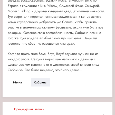
звёздах восьмидесятых. Эдакий ностальгический вояж по
Европе в компании с Ким Уйалд, Самантой Фокс, Сандрой,
Modern Talking и другими кумирами двадцатилетней давности.
Тур встречали переполненными стадионами: к концу августа,
когда «суперстары» добрались до Сопота, чтобы принять
участие в знаменитом «живом» фестивале, акция уже била все
рекорды. Осознав свою востребованность, Сабрина осенью
того же года издала альбом своих лучших хитов. Надо ли
говорить, что сборник разошелся «на ура».
Когда-то призывное Boys, Boys, Boys! звучало чуть ли не из
каждого утюга. Сегодня выросшие мальчики и девочки с
удовольствием вспоминают о дискотеках своей юности «под
Сабрину». Это было недавно, это было давно...
Метка
Сабрина
Предыдущая запись