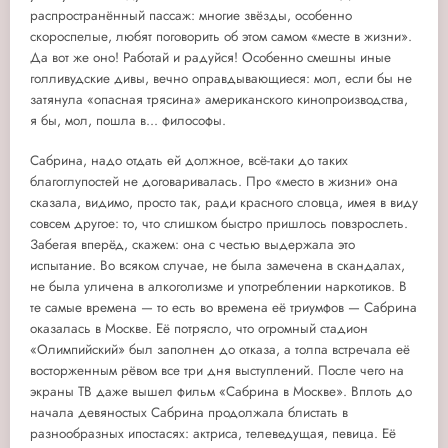
распространённый пассаж: многие звёзды, особенно
скороспелые, любят поговорить об этом самом «месте в жизни».
Да вот же оно! Работай и радуйся! Особенно смешны иные
голливудские дивы, вечно оправдывающиеся: мол, если бы не
затянула «опасная трясина» американского кинопроизводства,
я бы, мол, пошла в... философы.
Сабрина, надо отдать ей должное, всё-таки до таких
благоглупостей не договаривалась. Про «место в жизни» она
сказала, видимо, просто так, ради красного словца, имея в виду
совсем другое: то, что слишком быстро пришлось повзрослеть.
Забегая вперёд, скажем: она с честью выдержала это
испытание. Во всяком случае, не была замечена в скандалах,
не была уличена в алкоголизме и употреблении наркотиков. В
те самые времена — то есть во времена её триумфов — Сабрина
оказалась в Москве. Её потрясло, что огромный стадион
«Олимпийский» был заполнен до отказа, а толпа встречала её
восторженным рёвом все три дня выступлений. После чего на
экраны ТВ даже вышел фильм «Сабрина в Москве». Вплоть до
начала девяностых Сабрина продолжала блистать в
разнообразных ипостасях: актриса, телеведущая, певица. Её