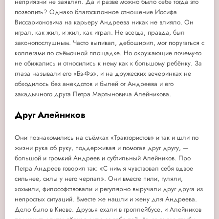
неприязни не заявлял. Да и разве можно было себе тогда это
позволить? Однако благосклонное отношение Иосифа
Виссарионовича на карьеру Андреева никак не влияло. Он
играл, как жил, и жил, как играл. Не всегда, правда, был
законопослушным. Часто выпивал, дебоширил, мог поругаться с
коллегами по съёмочной площадке. Но окружающие почему-то
не обижались и относились к нему как к большому ребёнку. За
глаза называли его «Бэ-Фэ», и на дружеских вечеринках не
обходилось без анекдотов и былей от Андреева и его
закадычного друга Петра Мартыновича Алейникова.
Друг Алейников
Они познакомились на съёмках «Трактористов» и так и шли по
жизни рука об руку, поддерживая и помогая друг другу, —
большой и громкий Андреев и субтильный Алейников. Про
Петра Андреев говорил так: «С ним я чувствовал себя вдвое
сильнее, силы у него черпал». Они вместе пили, гуляли,
хохмили, философствовали и регулярно выручали друг друга из
непростых ситуаций. Вместе же нашли и жену для Андреева.
Дело было в Киеве. Друзья ехали в троллейбусе, и Алейников