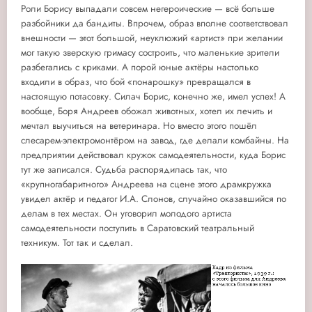
Роли Борису выпадали совсем негероические — всё больше
разбойники да бандиты. Впрочем, образ вполне соответствовал
внешности — этот большой, неуклюжий «артист» при желании
мог такую зверскую гримасу состроить, что маленькие зрители
разбегались с криками. А порой юные актёры настолько
входили в образ, что бой «понарошку» превращался в
настоящую потасовку. Силач Борис, конечно же, имел успех! А
вообще, Боря Андреев обожал животных, хотел их лечить и
мечтал выучиться на ветеринара. Но вместо этого пошёл
слесарем-электромонтёром на завод, где делали комбайны. На
предприятии действовал кружок самодеятельности, куда Борис
тут же записался. Судьба распорядилась так, что
«крупногабаритного» Андреева на сцене этого драмкружка
увидел актёр и педагог И.А. Слонов, случайно оказавшийся по
делам в тех местах. Он уговорил молодого артиста
самодеятельности поступить в Саратовский театральный
техникум. Тот так и сделал.