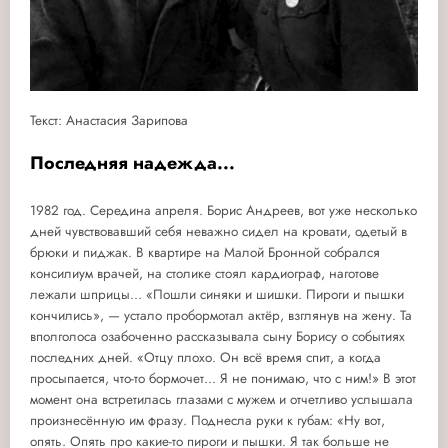
Текст: Анастасия Зарипова
Последняя надежда...
1982 год. Середина апреля. Борис Андреев, вот уже несколько
дней чувствовавший себя неважно сидел на кровати, одетый в
брюки и пиджак. В квартире на Малой Бронной собрался
консилиум врачей, на столике стоял кардиограф, наготове
лежали шприцы... «Пошли синяки и шишки. Пироги и пышки
кончились», — устало пробормотал актёр, взглянув на жену. Та
вполголоса озабоченно рассказывала сыну Борису о событиях
последних дней. «Отцу плохо. Он всё время спит, а когда
просыпается, что-то бормочет... Я не понимаю, что с ним!» В этот
момент она встретилась глазами с мужем и отчетливо услышала
произнесённую им фразу. Поднесла руки к губам: «Ну вот,
опять. Опять про какие-то пироги и пышки. Я так больше не