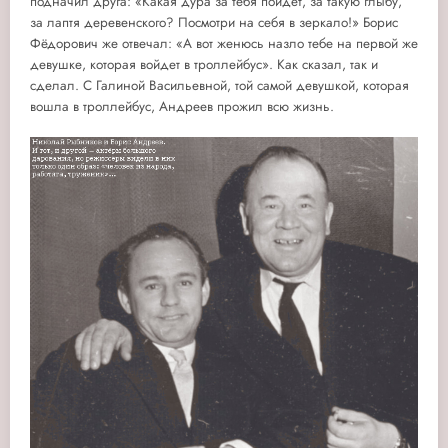
подначил друга: «Какая дура за тебя пойдёт, за такую глыбу,
за лаптя деревенского? Посмотри на себя в зеркало!» Борис
Фёдорович же отвечал: «А вот женюсь назло тебе на первой же
девушке, которая войдет в троллейбус». Как сказал, так и
сделал. С Галиной Васильевной, той самой девушкой, которая
вошла в троллейбус, Андреев прожил всю жизнь.