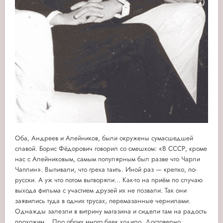
Оба, Андреев и Алейников, были окружены сумасшедшей
славой. Борис Фёдорович говорил со смешком: «В СССР, кроме
нас с Алейниковым, самым популярным был разве что Чарли
Чаплин». Выпивали, что греха таить. Иной раз — крепко, по-
русски. А уж что потом вытворяли... Как-то на приём по случаю
выхода фильма с участием друзей их не позвали. Так они
заявились туда в одних трусах, перемазанные чернилами.
Однажды залезли в витрину магазина и сидели там на радость
прохожим... Про обоих много баек ходило. Достоверно