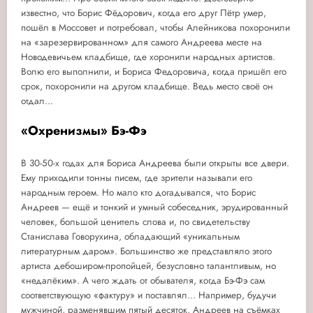
известно, что Борис Фёдорович, когда его друг Пётр умер,
пошёл в Моссовет и потребовал, чтобы Алейникова похоронили
на «зарезервированном» для самого Андреева месте на
Новодевичьем кладбище, где хоронили народных артистов.
Волю его выполнили, и Бориса Федоровича, когда пришёл его
срок, похоронили на другом кладбище. Ведь место своё он
отдал...
«Охренизмы» Бэ-Фэ
В 30-50-х годах для Бориса Андреева были открыты все двери.
Ему приходили тонны писем, где зрители называли его
народным героем. Но мало кто догадывался, что Борис
Андреев — ещё и тонкий и умный собеседник, эрудированный
человек, большой ценитель слова и, по свидетельству
Станислава Говорухина, обладающий «уникальным
литературным даром». Большинство же представляло этого
артиста дебоширом-пропойцей, безусловно талантливым, но
«недалёким». А чего ждать от обывателя, когда Бэ-Фэ сам
соответствующую «фактуру» и поставлял... Например, будучи
мужчиной, разменявшим пятый десяток, Андреев на съёмках