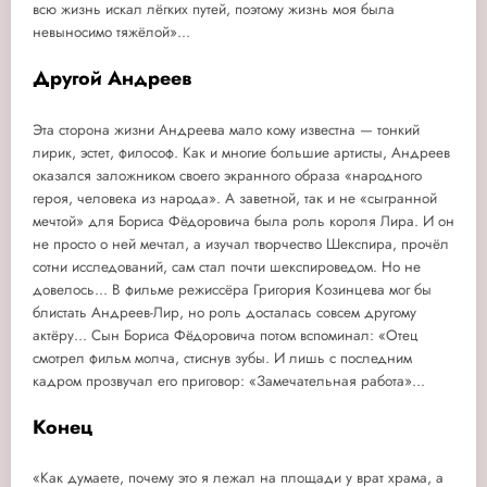
всю жизнь искал лёгких путей, поэтому жизнь моя была
невыносимо тяжёлой»...
Другой Андреев
Эта сторона жизни Андреева мало кому известна — тонкий
лирик, эстет, философ. Как и многие большие артисты, Андреев
оказался заложником своего экранного образа «народного
героя, человека из народа». А заветной, так и не «сыгранной
мечтой» для Бориса Фёдоровича была роль короля Лира. И он
не просто о ней мечтал, а изучал творчество Шекспира, прочёл
сотни исследований, сам стал почти шекспироведом. Но не
довелось... В фильме режиссёра Григория Козинцева мог бы
блистать Андреев-Лир, но роль досталась совсем другому
актёру... Сын Бориса Фёдоровича потом вспоминал: «Отец
смотрел фильм молча, стиснув зубы. И лишь с последним
кадром прозвучал его приговор: «Замечательная работа»...
Конец
«Как думаете, почему это я лежал на площади у врат храма, а