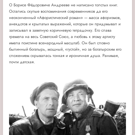
О Борисе Фёдоровиче Андрееве не написано толстых книг.
Остались скупые воспоминания современников да его
неоконченный «Афористический роман» — масса афоризмов,
анекдотов и крылатых выражений, которые он придумывал и
записывал в заветную коричневую тетрадочку.
Его слава
гремела на весь Советский Союз, а любовь к этому артисту
имела поистине всенародный масштаб. Он был словно
былинный богатырь, мощный, «густой», но за богатырским его
сложением скрывалась тонкая и ироничная душа. Ранимая,
почти детская.