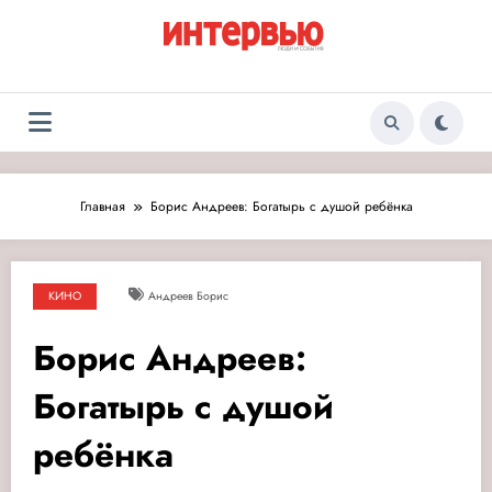
Перейти
к
содержимому
Журнал «Интервью:
Люди и события
Люди и события»
Главная
Борис Андреев: Богатырь с душой ребёнка
КИНО
Андреев Борис
Борис Андреев:
Богатырь с душой
ребёнка