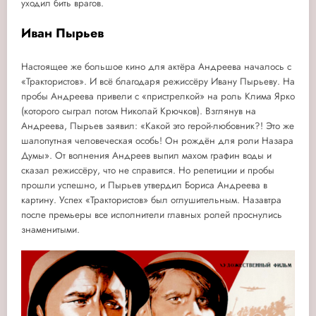
уходил бить врагов.
Иван Пырьев
Настоящее же большое кино для актёра Андреева началось с
«Трактористов». И всё благодаря режиссёру Ивану Пырьеву. На
пробы Андреева привели с «пристрелкой» на роль Клима Ярко
(которого сыграл потом Николай Крючков). Взглянув на
Андреева, Пырьев заявил: «Какой это герой-любовник?! Это же
шалопутная человеческая особь! Он рождён для роли Назара
Думы». От волнения Андреев выпил махом графин воды и
сказал режиссёру, что не справится. Но репетиции и пробы
прошли успешно, и Пырьев утвердил Бориса Андреева в
картину. Успех «Трактористов» был оглушительным. Назавтра
после премьеры все исполнители главных ролей проснулись
знаменитыми.