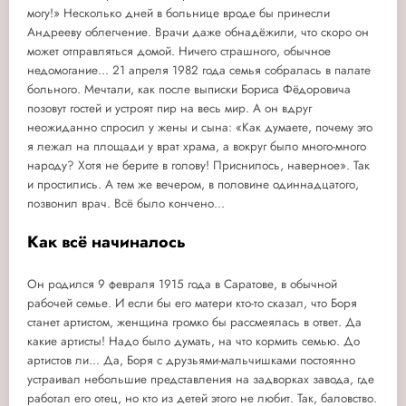
могу!» Несколько дней в больнице вроде бы принесли
Андрееву облегчение. Врачи даже обнадёжили, что скоро он
может отправляться домой. Ничего страшного, обычное
недомогание... 21 апреля 1982 года семья собралась в палате
больного. Мечтали, как после выписки Бориса Фёдоровича
позовут гостей и устроят пир на весь мир. А он вдруг
неожиданно спросил у жены и сына: «Как думаете, почему это
я лежал на площади у врат храма, а вокруг было много-много
народу? Хотя не берите в голову! Приснилось, наверное». Так
и простились. А тем же вечером, в половине одиннадцатого,
позвонил врач. Всё было кончено...
Как всё начиналось
Он родился 9 февраля 1915 года в Саратове, в обычной
рабочей семье. И если бы его матери кто-то сказал, что Боря
станет артистом, женщина громко бы рассмеялась в ответ. Да
какие артисты! Надо было думать, на что кормить семью. До
артистов ли... Да, Боря с друзьями-мальчишками постоянно
устраивал небольшие представления на задворках завода, где
работал его отец, но кто из детей этого не любит. Так, баловство.