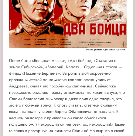
Потом были «Большая жизнь», «Два бойца», «Сказание о
земле Сибирской», «Валерий Чкалов»... Отдельная строка —
фильм «Падение Берлина». За роль в этой откровенно
пропагандистской ленте многие коллеги отвернулись от
Андреева, считая его пособником сталинизма. Сейчас уже
невозможно отделить правду от вымысла, но ходили слухи, что
Сталин благоволил Андрееву и даже прилюдно говорил, что
это его любимый артист. К слову сказать, ответной симпатии
вождь народов у самого Бориса Фёдоровича не вызывал. В
частном разговоре с приятелем он как-то обмолвился
полушепотом: «Нехороший он человек, ох, нехороший!» Такие-
то слова в разгар культа личности Сталина! Но открыто о своей