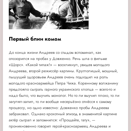
Первый блин комом
До конца жизни Андреев со стыдом вспоминал, как
опозорился на пробах у Довженко. Речь шла о фильме
«Щорс». «Какой типаж!» — воскликнул, увидев молодого
Андреева, второй режиссёр картины. Круглолицый, мощный,
пышущий здоровьем Андреев очень подходил на роль
молодого красноармейца Петра Чижа. Коренному волжанину
предстояло сыграть гарного украинского хлопца — всего-то и
надо было, что выучить монолог. Но то ли выучил плохо, то ли
загулял-запил, то ли вообще несерьёзно отнёсся к самому
процессу, но одно известно: Довженко пробы Андреева
забраковал. Однако крохотный эпизод в знаменитой картине
актёр сыграл и запомнился: «Прощайте, тату», —
проникновенно говорил герой-красноармеец Андреева и