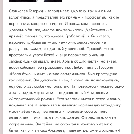
Станислав Говорухин вспоминает: «До того, как мы с ним
встретились, я представлял его прямым и простоватым, как те
персонажи, которых он играл. И потом, когда сошлись
довольно близко, многое подтвердилось. Действительно
прямой: говорит то, что думает. Грубоватый, я бы сказал,
нарочито грубоватый — это немножко маска, чтобы не
разрушать имидж, созданный у зрителей. Простой. Но не
простоватый, упаси Боже! И ещё поражало: о чём ни
заговоришь - слышал, знает. Хоть в общих чертах, но знает,
имеет собственное представление. Любил читать. Говорил:
«Мало будешь знать, скоро состаришься». Был простодушен
как ребёнок. Эта детскость в нём, а когда мы познакомились,
ему было 52, особенно трогала». На поверхности лежало одно,
а за парадным фасадом — недописанный Андреевым
«Афористический роман». Этот человек мыслил остро и точно,
подмечал всё и записывал в заветную коричневую тетрадочку
мысли-афоризмы, пословицы и поговорки собственного
сочинения — смешные и очень меткие. Он сам называл их
«охренизмы». Эта тайна, не открытая широкому читателю,
была, как считал сам Андреев, главным делом его жизни. «Я