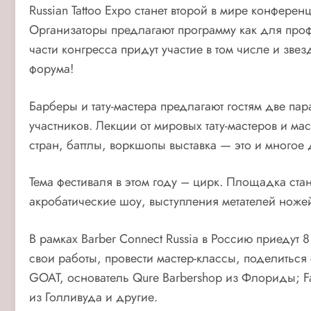
Russian Tattoo Expo станет второй в мире конференц
Организаторы предлагают программу как для профе
части конгресса придут участие в том числе и зве
форума!
Барберы и тату-мастера предлагают гостям две п
участников. Лекции от мировых тату-мастеров и м
стран, баттлы, воркшопы выставка — это и многое д
Тема фестиваля в этом году – цирк. Площадка ста
акробатические шоу, выступления метателей ноже
В рамках Barber Connect Russia в Россию приедут
свои работы, провести мастер-классы, поделиться
GOAT, основатель Qure Barbershop из Флориды; F
из Голливуда и другие.