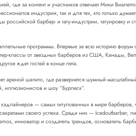
ией, где за контент и участников отвечает Мики Виалетто
ссионалов индустрии, так и для тех, кто только думает
зды российской барбер- и тату-индустрии, татуировку и
араллельные программы. Впервые за всю историю форум
астер-классы от звездных барберов из США, Канады, В
ругое ждет гостей в конце лета.
нет ареной шапито, где развернется шумный масштабный
й, иллюзионистов и шоу “Бурлеск”.
 8 хэдлайнеров — самых титулованных в мире барберов,
 секретами своего успеха. Среди них — Icedoutbarber,
amos, инноватор и создатель трендов, основатель бар