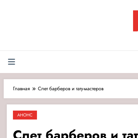
Перейти
к
содержимому
Л
Главная
Слет барберов и тату-мастеров
АНОНС
Слет барберов и та