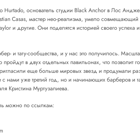
o Hurtado, основатель студии Black Anchor в Лос Анджел
Cristian Casas, мастер нео-реализма, умело совмещающи
ylor и другие. Они поделятся историей своего успеха и с
р- и тату-сообщества, и у нас это получилось. Масшта
Expo пройдут в двух отдельных павильонах, что позволи
пригласили еще больше мировых звезд и продумали раз
е с нами уже третий год, но и начинающих барберов и т
аля Кристина Муртузалиева.
аль можно по ссылкам:
om