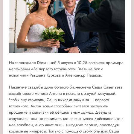
На телеканале
D
омашний 5 августа в 10:25 состоится премьера
мелодрамы «За первого встречного». Главные роли
исполнили Равшана Куркова и Александр Пашков.
Накануне свадьбы дочь богатого бизнесмена Саша Савельева
застаёт своего жениха Антона в постели с другой девушкой.
Чтобы ему отомстить, Саша выходит замуж за ... первого
встречного. Антон всеми способами пытается заслужить
прощение и стать-таки её официальным мужем. Девушка
запуталась: она не понимает, кто из этих двоих действительно в
неё влюблен, а кто ищет лишь выгодную партию, преследуя
корыстные интересы. Только с помощью своих близких Саша