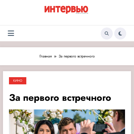
Перейти
к
содержимому
Журнал «Интервью:
Люди и события
Люди и события»
Главная
За первого встречного
КИНО
За первого встречного