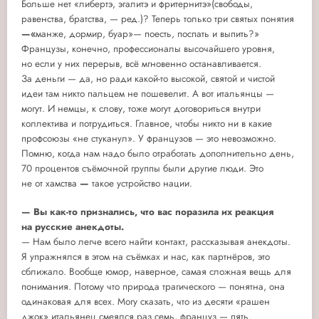
Больше нет «либертэ, эгалитэ и фритернитэ»(свободы,
равенства, братства, — ред.)? Теперь только три святых понятия
—«
манже, дормир, буар»— поесть, поспать и выпить?»
Французы, конечно, профессионалы высочайшего уровня,
но если у них перерыв, всё мгновенно останавливается.
За деньги — да, но ради какой-то высокой, святой и чистой
идеи там никто пальцем не пошевелит. А вот итальянцы —
могут. И немцы, к слову, тоже могут договориться внутри
коллектива и потрудиться. Главное, чтобы никто ни в какие
профсоюзы «не стуканул». У французов — это невозможно.
Помню, когда нам надо было отработать дополнительно день,
70 процентов съёмочной группы были другие люди. Это
не от хамства
—
такое устройство нации.
— Вы как-то признались, что вас поразила их реакция
на русские анекдоты.
— Нам было легче всего найти контакт, рассказывая анекдоты.
Я упражнялся в этом на съёмках и нас, как партнёров, это
сближало. Вообще юмор, наверное, самая сложная вещь для
понимания. Потому что природа трагического — понятна, она
одинаковая для всех. Могу сказать, что из десяти «рашен
джок» итальянец смеялся раз семь, француз — пять,