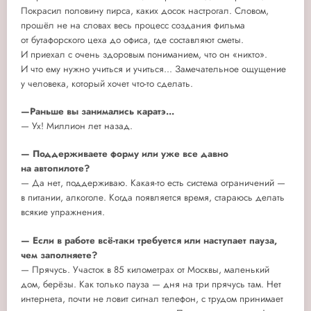
Покрасил половину пирса, каких досок настрогал. Словом,
прошёл не на словах весь процесс создания фильма
от бутафорского цеха до офиса, где составляют сметы.
И приехал с очень здоровым пониманием, что он «никто».
И что ему нужно учиться и учиться... Замечательное ощущение
у человека, который хочет что-то сделать.
—Раньше вы занимались каратэ...
— Ух! Миллион лет назад.
— Поддерживаете форму или уже все давно
на автопилоте?
— Да нет, поддерживаю. Какая-то есть система ограничений —
в питании, алкоголе. Когда появляется время, стараюсь делать
всякие упражнения.
— Если в работе всё-таки требуется или наступает пауза,
чем заполняете?
— Прячусь. Участок в 85 километрах от Москвы, маленький
дом, берёзы. Как только пауза — дня на три прячусь там. Нет
интернета, почти не ловит сигнал телефон, с трудом принимает