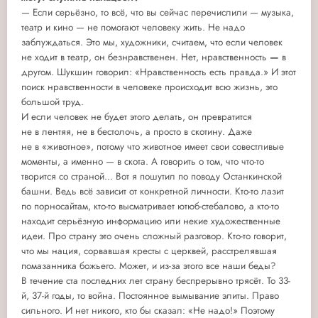
— Если серьёзно, то всё, что вы сейчас перечислили — музыка,
театр и кино — не помогают человеку жить. Не надо
заблуждаться. Это мы, художники, считаем, что если человек
не ходит в театр, он безнравственен. Нет, нравственность
—
в
другом. Шукшин говорил: «Нравственность есть правда.» И этот
поиск нравственности в человеке происходит всю жизнь, это
большой труд.
И если человек не будет этого делать, он превратится
не в лентяя, не в бестолочь, а просто в скотину. Даже
не в «животное», потому что животное имеет свои совестливые
моменты, а именно — в скота. А говорить о том, что что-то
творится со страной... Вот я пошутил по поводу Останкинской
башни. Ведь всё зависит от конкретной личности. Кто-то лазит
по порносайтам, кто-то высматривает ютюб-стебалово, а кто-то
находит серьёзную информацию или некие художественные
идеи. Про страну это очень сложный разговор. Кто-то говорит,
что мы нация, сорвавшая кресты с церквей, расстрелявшая
помазанника божьего. Может, и из-за этого все наши беды?
В течение ста последних лет страну беспрерывно трясёт. То 33-
й, 37-й годы, то война. Постоянное вымывание элиты. Право
сильного. И нет никого, кто бы сказал: «Не надо!» Поэтому