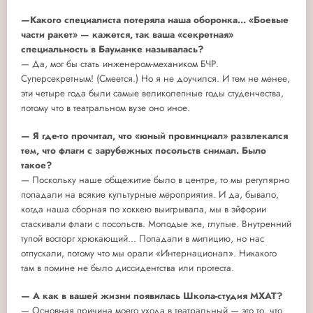
—Какого специалиста потеряла наша оборонка... «Боевые
части ракет»
—
кажется, так ваша «секретная»
специальность в Бауманке называлась?
— Да, мог бы стать инженером-механиком БЧР.
Суперсекретным! (Смеется.) Но я не доучился. И тем не менее,
эти четыре года были самые великолепные годы студенчества,
потому что в театральном вузе оно иное.
— Я где-то прочитал, что «юный провинциал» развлекался
тем, что флаги с зарубежных посольств снимал. Было
такое?
— Поскольку наше общежитие было в центре, то мы регулярно
попадали на всякие культурные мероприятия. И да, бывало,
когда наша сборная по хоккею выигрывала, мы в эйфории
стаскивали флаги с посольств. Молодые же, глупые. Внутренний
тупой восторг хрюкающий... Попадали в милицию, но нас
отпускали, потому что мы орали «Интернационал». Никакого
там в помине не было диссидентства или протеста.
— А как в вашей жизни появилась Школа-студия МХАТ?
— Основная причина моего ухода в театральный — это то, что