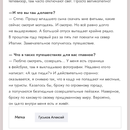
телевизор, там часто отключают свет. Просто великолепно!
—И что вы там делаете?
— Сплю. Прошу младшего сына скачать мне фильмы, какие
сейчас смотрит молодежь. И смотрю. Но всё равно долго
не выдерживаю. А большой отпуск выпадает крайне редко.
В прошлом году первый раз за пять лет поехали на север
Италии. Замечательное получилось путешествие.
— Что в таких путешествиях для вас главное?
— Люблю смотреть, созерцать... У меня есть страница
в фейсбуке, там я выкладываю фотографии. Недавно кто-то
написал: «А где люди?» И действительно странно:
оказывается, я снимаю так, что в кадр не попадают ни местные,
ни туристы. Казалось бы, брожу по огромному городу,
а получаются безлюдные созерцательные пейзажи. Наверное,
брожу по какому-то своему придуманному миру. Вероятно,
он где-то внутри меня есть и живёт.
Метка
Гуськов Алексей