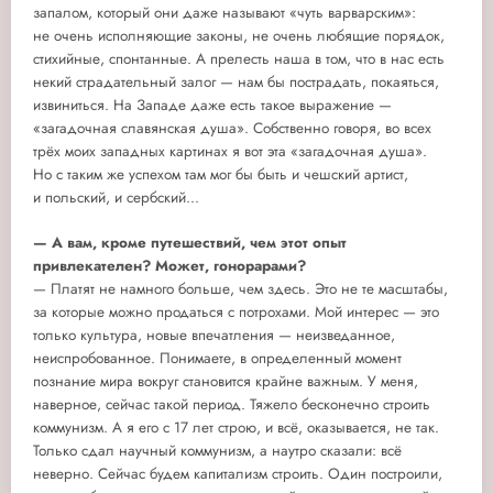
запалом, который они даже называют «чуть варварским»:
не очень исполняющие законы, не очень любящие порядок,
стихийные, спонтанные. А прелесть наша в том, что в нас есть
некий страдательный залог — нам бы пострадать, покаяться,
извиниться. На Западе даже есть такое выражение —
«загадочная славянская душа». Собственно говоря, во всех
трёх моих западных картинах я вот эта «загадочная душа».
Но с таким же успехом там мог бы быть и чешский артист,
и польский, и сербский...
— А вам, кроме путешествий, чем этот опыт
привлекателен? Может, гонорарами?
— Платят не намного больше, чем здесь. Это не те масштабы,
за которые можно продаться с потрохами. Мой интерес — это
только культура, новые впечатления — неизведанное,
неиспробованное. Понимаете, в определенный момент
познание мира вокруг становится крайне важным. У меня,
наверное, сейчас такой период. Тяжело бесконечно строить
коммунизм. А я его с 17 лет строю, и всё, оказывается, не так.
Только сдал научный коммунизм, а наутро сказали: всё
неверно. Сейчас будем капитализм строить. Один построили,