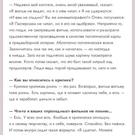
— Недавно мой коллега, очень мной уважаемый, сказал:
«Я фильм не видел, но я о нём читал.» Я не сдержался:
«И вам не стыдно? Вы же кинематографист!» Опять получается:
«Я Пастернака не читал, но я его не одобряю». Неприятно то,
что люди, не смотревшие фильм, использовали и разыграли
художественное произведение в качестве политической карты
в предвыборной истерии. Абсолютно политическая возня.
Закончилась она так же, как и началась — из ниоткуда
в никуда. Зато из-за поднятого шума картину посмотрели
многие. Кто-то потом сказал, что это был такой хитрый ход
продюсеров. Люди ведь порой придумывают то, чего и нет.
— Как вы относитесь к критике?
— Критики критикам рознь — это раз. Во-вторых, фильм фильму
тоже рознь. Есть картины, где я оставил частичку себя, а есть —
где я заработал деньги и забыл.
— Что-то я ваших «проходных» фильмов не помню...
— Есть. У всех они есть. Вообще я критически отношусь
и к своему творчеству, и к себе, поверьте. Спокойно. Без пафоса.
И потом внутри сидит такая формула: «Я сделал. Можете