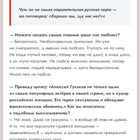
Чуть ли не самая отвратительная русская черта —
это поговорка: «Хорошо там, где нас нет!»«
— Можете назвать самые главные ваши «не люблю»?
— Бестактность. Необоснованные претензии. Это уже
не «неприятно», а именно «не люблю». Глупость не по чину.
Не когда глупый человек, потому что ему не дано, а когда дано,
а он глупо поступает. Не люблю выяснять отношения, потому
что считаю: людей переделывать
—
дело бессмысленное.
Много чего не люблю.
— Приведу цитату: «Алексей Гуськов не только один
из самых популярных актёров в нашей стране, но и кумир
российских женщин. Его герои сексуальны и обладают
фантастическим обаянием.» Как вы относитесь
к подобным высказываниям?
— Не знаю. Даже не красуюсь — я вообще об этом не думаю.
А то, что мои персонажи нравятся женщинам —
замечательно.Я — мужчина, и должен нравиться прекрасной
половине зрительного зала.