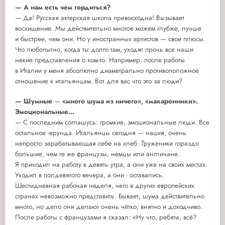
— А нам есть чем гордиться?
— Да! Русская актерская школа превосходна! Вызывает
восхищение. Мы действительно многое можем глубже, лучше
и быстрее, чем они. Но у иностранных артистов — свои плюсы.
Что любопытно, когда ты долго там, уходят прочь все наши
некие представления о ком-то. Например, после работы
в Италии у меня абсолютно диаметрально противоположное
отношение к итальянцам. Вот для вас что это за люди?
— Шумные
—
«много шума из ничего», «макаронники».
Эмоциональные...
— С последним соглашусь: громкие, эмоциональные люди. Все
остальное -ерунда. Итальянцы сегодня — нация, очень
непросто зарабатывающая себе на хлеб. Труженики гораздо
большие, чем те же французы, немцы или англичане.
Я приходил на работу в девять утра, а они уже на своих местах.
Уходил в полдевятого вечера, а они - оставались.
Шестидневная рабочая неделя, чего в других европейских
странах невозможно представить. Бывает, шума действительно
много, но дело они делают очень чётко, внятно и доходчиво.
После работы с французами я сказал: «Ну что, ребята, всё?