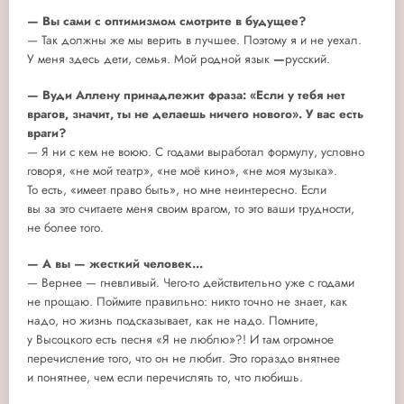
— Вы сами с оптимизмом смотрите в будущее?
— Так должны же мы верить в лучшее. Поэтому я и не уехал.
У меня здесь дети, семья. Мой родной язык
—
русский.
— Вуди Аллену принадлежит фраза: «Если у тебя нет
врагов, значит, ты не делаешь ничего нового». У вас есть
враги?
— Я ни с кем не воюю. С годами выработал формулу, условно
говоря, «не мой театр», «не моё кино», «не моя музыка».
То есть, «имеет право быть», но мне неинтересно. Если
вы за это считаете меня своим врагом, то это ваши трудности,
не более того.
— А вы — жесткий человек...
— Вернее — гневливый. Чего-то действительно уже с годами
не прощаю. Поймите правильно: никто точно не знает, как
надо, но жизнь подсказывает, как не надо. Помните,
у Высоцкого есть песня «Я не люблю»?! И там огромное
перечисление того, что он не любит. Это гораздо внятнее
и понятнее, чем если перечислять то, что любишь.