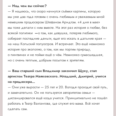
— Над чем вы сейчас?
— Я надеюсь, что скоро начнутся съёмки картины, которую
мы уже два года готовим с очень любимым и уважаемым мной
немецким продюсером Штефаном Арндтом. «4 дня в мае»
мы тоже делали с ним вместе. На этот раз история о любви, без
всякой политики
—
о том, как девушка, потеряв любимого,
собирает последние деньги, едет его искать в дальние края —
на наш Кольский полуостров. И встречает. Это ещё немножко
история про экологию, о том, как мы портим природу,
о пингвинах и не пойми ещё о чём. Немножко сумасшедшая,
но с очень теплым, добрым посылом к зрителям.
— Ваш старший сын Владимир закончил Щуку, стал
артистом Театра Маяковского. Младший, Дмитрий, учится
на продюсера...
— Они уже выросли — 25 лет и 20. Володя проходит свой путь,
и замечательно. Он не пользуется авторитетом семьи —
дистанцировался ещё когда учился. Принципиально не пошёл
работать в Театр Вахтангова, где служит его мама. Всё хочет
сделать сам.