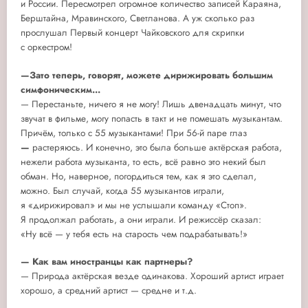
и России. Пересмотрел огромное количество записей Караяна,
Берштайна, Мравинского, Светланова. А уж сколько раз
прослушал Первый концерт Чайковского для скрипки
с оркестром!
—Зато теперь, говорят, можете дирижировать большим
симфоническим...
— Перестаньте, ничего я не могу! Лишь двенадцать минут, что
звучат в фильме, могу попасть в такт и не помешать музыкантам.
Причём, только с 55 музыкантами! При 56-й паре глаз
—
растеряюсь. И конечно, это была больше актёрская работа,
нежели работа музыканта, то есть, всё равно это некий был
обман. Но, наверное, погордиться тем, как я это сделал,
можно. Был случай, когда 55 музыкантов играли,
я «дирижировал» и мы не услышали команду «Стоп».
Я продолжал работать, а они играли. И режиссёр сказал:
«Ну всё — у тебя есть на старость чем подрабатывать!»
— Как вам иностранцы как партнеры?
— Природа актёрская везде одинакова. Хороший артист играет
хорошо, а средний артист — средне и т.д.