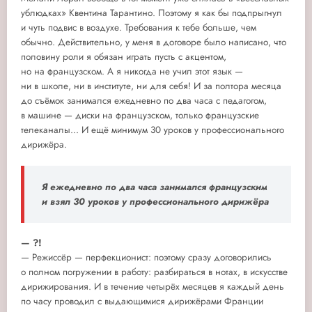
ублюдках» Квентина Тарантино. Поэтому я как бы подпрыгнул
и чуть подвис в воздухе. Требования к тебе больше, чем
обычно. Действительно, у меня в договоре было написано, что
половину роли я обязан играть пусть с акцентом,
но на французском. А я никогда не учил этот язык —
ни в школе, ни в институте, ни для себя! И за полтора месяца
до съёмок занимался ежедневно по два часа с педагогом,
в машине — диски на французском, только французские
телеканалы... И ещё минимум 30 уроков у профессионального
дирижёра.
Я ежедневно по два часа занимался французским
и взял 30 уроков у профессионального дирижёра
— ?!
— Режиссёр — перфекционист: поэтому сразу договорились
о полном погружении в работу: разбираться в нотах, в искусстве
дирижирования. И в течение четырёх месяцев я каждый день
по часу проводил с выдающимися дирижёрами Франции