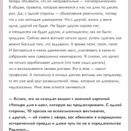
теперь объявили, что он неправильный — «олигархический».
В общем, правила, которые меняются у нас на дню по десять
раз. Да, с одной стороны — объективная реальность, потому
что у нас молодая демократия. Но с другой, жизнь у меня
одна, другой не будет. Не будет других сорока лет,
и пятидесяти не будет других, и шестидесяти, как не было
тридцати. Сейчас меня волнует только одно: успеть сделать как
можно больше того, что задумано. А время летит, летит, летит.
И баловаться в неких движениях масс, участвовать в каких-то
собраниях мне совершенно неинтересно. Я считаю, что артист
не только зарабатывает деньги (что тоже надо делать),
но и высказывается своими ролями. Вот в этом — смысл
профессии. А поскольку я иногда делаю фильмы как продюсер,
то это уже мой круг размышлений, темы, которые не доиграны,
недосказаны. Мне этим хочется заниматься.
— Кстати, что за скандал вышел с военной картиной
«Четыре дня в мае», которую вы продюсировали. С одной
стороны, 10 призов на всевозможных фестивалях,
с другой, — её сняли с эфира, вас обвиняли в извращении
исторической правды и даже чуть ли не в «предательстве
Родины»...