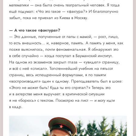
математики — она была очень театральный человек. Я тогда
ещё подумал: «Что это такое — «фактура?» И благополучно
забыл, пока не приехал из Киева в Москву.
— А что такое «фактура»?
— Это данные, полученные от папы с мамой, — рост, лицо,
то есть внешность... и, наверное, память. А память у меня, как
позже выяснилось, почти феноменальная. Я обнаружил это
в себе случайно — когда поступал в Бауманский институт.
На одном из экзаменов закрыл глаза — «увидел» страницу,
и всё с неё «списал». Толстеннейший учебник на пятьсот
страниц, весь испещренный формулами, я по памяти
«воспроизводил» один к одному. Преподаватель был в шоке:
«Этого не может быть! Куда ты его спрятал?» Теперь это
и в актерстве меня выручает: в критической ситуации
я не «борюсь» с текстом. Посмотрю на лист — и могу идти
в кадр.