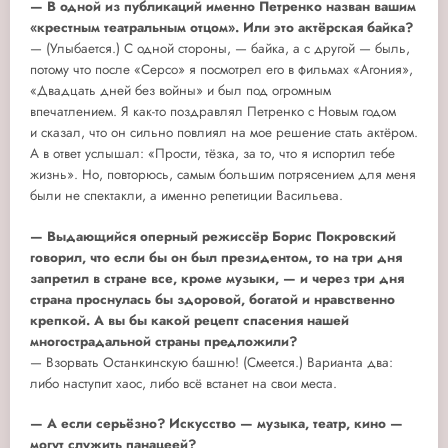
— В одной из публикаций именно Петренко назван вашим
«крестным театральным отцом». Или это актёрская байка?
— (Улыбается.) С одной стороны, — байка, а с другой — быль,
потому что после «Серсо» я посмотрел его в фильмах «Агония»,
«Двадцать дней без войны» и был под огромным
впечатлением. Я как-то поздравлял Петренко с Новым годом
и сказал, что он сильно повлиял на мое решение стать актёром.
А в ответ услышал: «Прости, тёзка, за то, что я испортил тебе
жизнь». Но, повторюсь, самым большим потрясением для меня
были не спектакли, а именно репетиции Васильева.
— Выдающийся оперный режиссёр Борис Покровский
говорил, что если бы он был президентом, то на три дня
запретил в стране все, кроме музыки, — и через три дня
страна проснулась бы здоровой, богатой и нравственно
крепкой. А вы бы какой рецепт спасения нашей
многострадальной страны предложили?
— Взорвать Останкинскую башню! (Смеется.) Варианта два:
либо наступит хаос, либо всё встанет на свои места.
— А если серьёзно? Искусство — музыка, театр, кино —
могут служить панацеей?