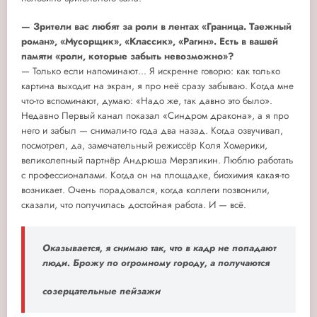
— Зрители вас любят за роли в лентах «Граница. Таежный
роман», «Мусорщик», «Классик», «Рагин». Есть в вашей
памяти «роли, которые забыть невозможно»?
— Только если напоминают... Я искренне говорю: как только
картина выходит на экран, я про неё сразу забываю. Когда мне
что-то вспоминают, думаю: «Надо же, так давно это было».
Недавно Первый канал показал «Синдром дракона», а я про
него и забыл — снимали-то года два назад. Когда озвучивал,
посмотрел, да, замечательный режиссёр Коля Хомерики,
великолепный партнёр Андрюша Мерзликин. Люблю работать
с профессионалами. Когда он на площадке, биохимия какая-то
возникает. Очень порадовался, когда коллеги позвонили,
сказали, что получилась достойная работа. И — всё.
Оказывается, я снимаю так, что в кадр не попадают
люди. Брожу по огромному городу, а получаются
созерцательные пейзажи