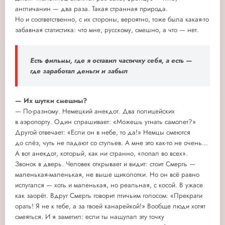
англичанин — два раза. Такая странная природа.
Но и соответственно, с их стороны, вероятно, тоже была какая-то
забавная статистика: что мне, русскому, смешно, а что — нет.
Есть фильмы, где я оставил частичку себя, а есть —
где заработал деньги и забыл
— Их шутки смешны?
— По-разному. Немецкий анекдот. Два полицейских
в аэропорту. Один спрашивает: «Можешь угнать самолет?»
Другой отвечает: «Если он в небе, то да!» Немцы смеются
до слёз, чуть не падают со стульев. А мне это как-то не очень...
А вот анекдот, который, как ни странно, «попал во всех».
Звонок в дверь. Человек открывает и видит: стоит Смерть —
маленькая-маленькая, не выше щиколотки. Но он всё равно
испугался — хоть и маленькая, но реальная, с косой. В ужасе
как заорёт. Вдруг Смерть говорит птичьим голосом: «Прекрати
орать! Я не к тебе, а за твоей канарейкой!» Вообще люди хотят
смеяться. И я заметил: если ты нащупал эту точку