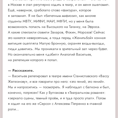
в Москве я стал регулярно ходить в театр, и он меня ошеломил.
Ещё, наверное, сработало слово «фактура», которое
я запомнил. Я не был «билетным мафиози», как многие
студенты МВТУ, МИФИ, МАИ, МФТИ, но у меня была
возможность попасть на Высоцкого на Таганку, на Эфроса.
А какие спектакли ставили Захаров, Фокин, Морозов! Сейчас
это кажется невероятным, а тогда перед «Женитьбой» конная
милиция оцепляла Малую Бронную, охраняя входы-выходы,
люди давились. Мы проникали в зрительный зал через буфет.
Но окончательно меня «добил» Анатолий Васильев,
на репетиции которого я попал.
— Расскажите.
— Васильев репетировал в театре имени Станиславского «Вассу
Железнову», и все говорили про него: «это гений, это гений».
Мы и напросились — посмотреть. Я наблюдал с балкона и был,
конечно, потрясен! Как у Булгакова в «Театральном романе»:
«зеркало сцены, темный проём, и я туда просто упал». Потом
я ходил на его же «Серсо» с Алексеем Петренко в главной
роли...