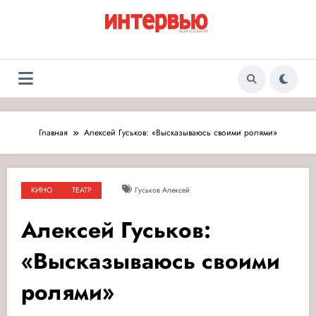
Перейти
к
содержимому
Журнал «Интервью:
Люди и события
Люди и события»
Главная
Алексей Гуськов: «Высказываюсь своими ролями»
КИНО
ТЕАТР
Гуськов Алексей
Алексей Гуськов:
«Высказываюсь своими
ролями»