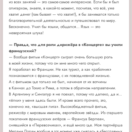
из всех занятий — это самое-самое интересное. Если бы я был
олигархом, знаете, в какой-то момент, посчитав, что всё, уже
хватит денег (там бывает — что хватит!), я бы занимался только
благотворительной деятельностью и путешествовал по миру.
Бесконечно. Учил бы языки, общался... Язык — это
невероятная штука!
— Правда, что для роли дирижёра в «Концерте» вы учили
французский?
— Вообще фильм «Концерт» сыграл очень большую роль
в моей жизни, потому что он мне много чего открыл.
Я поработал во Франции. Не как турист, а как «работник»
познакомился с французами, с их повседневной жизнью.
А с фильмом где только не был, начиная от их вотчины
в Каннах до Токио и Рима, а потом в обратном направлении.
В Аргентину и Сингапур я не поехал, потому что далеко, да и…
«ёлки» у меня здесь были. И кроме всего прочего, это,
конечно же, «высшая лига». Высокобюджетный фильм,
режиссёр с мировым именем, европейские звёзды. Из старшего
поколения французских актёров — Франсуа Берлеан,
снявшийся в «Перевозчиках», и ещё много где. Моя партнёрша
Мелани Лоран вообще в тот момент уже снялась в «Бесславных