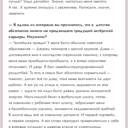
лучше? Тогда делайте». Значит, настолько меня хватило.
А так...К критике отношусь с уважением. Написали, значит,
заметили.
— В одном из интервью вы признались, что в детстве
абсолютно ничего не предвещало грядущей актёрской
карьеры. Неужели?
— Чистейшая правда! У меня было обычное советское
образование — Дворец пионеров с массой кружков. Дома —
доставшееся мне в наследство старенькое пианино, к которому
меня мама приобщала-приобщала, а я всеми хитростями
отлынивал. И двор. Я был семейно-структурированный
раздолбай. То есть в семье был абсолютно нормальный —
помогал, делал всё по дому, пока мама вкалывала на двух
работах. А вот уж на улице я, конечно, вырывался из этих
рамок — куда-то же надо было девать ураганы юношеской
энергии. Мальчишкой бегал в футбольную школу, потом
за компанию с ребятами тягал штангу, забрасывал мячи
в баскетбольную корзину, занимался академической греблей.
В школе ведь всё за компанию делается. И первый портвейн,
и первая сигарета. А вот слово «фактура» применительно к себе
я впервые услышал в девятом классе от учительницы