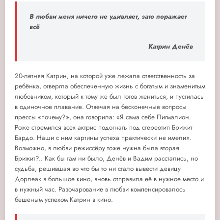
В любви меня ничего не удивляет, зато поражает
всё
Катрин Денёв
20-летняя Катрин, на которой уже лежала ответственность за
ребёнка, отвергла обеспеченную жизнь с богатым и знаменитым
любовником, который к тому же был готов жениться, и пустилась
в одиночное плавание. Отвечая на бесконечные вопросы
прессы «почему?», она говорила: «Я сама себе Пигмалион.
Роже стремился всех актрис подогнать под стереотип Брижит
Бардо. Наши с ним картины успеха практически не имели».
Возможно, в любви режиссёру тоже нужна была вторая
Брижит?.. Как бы там ни было, Денёв и Вадим расстались, но
судьба, решившая во что бы то ни стало вывести девицу
Дорлеак в большое кино, вновь отправила её в нужное место и
в нужный час. Разочарование в любви компенсировалось
бешеным успехом Катрин в кино.