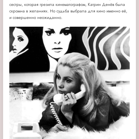
сестры, которая грезила кинематографом, Катрин Денёв была
скромна в желаниях. Но судьба выбрала для кино именно её,
и совершенно неожиданно.