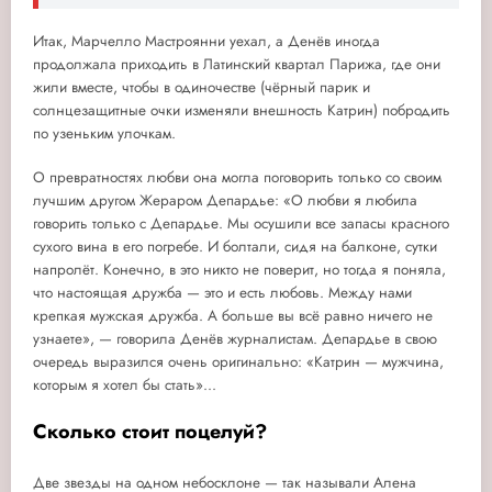
Итак, Марчелло Мастроянни уехал, а Денёв иногда
продолжала приходить в Латинский квартал Парижа, где они
жили вместе, чтобы в одиночестве (чёрный парик и
солнцезащитные очки изменяли внешность Катрин) побродить
по узеньким улочкам.
О превратностях любви она могла поговорить только со своим
лучшим другом Жераром Депардье: «О любви я любила
говорить только с Депардье. Мы осушили все запасы красного
сухого вина в его погребе. И болтали, сидя на балконе, сутки
напролёт. Конечно, в это никто не поверит, но тогда я поняла,
что настоящая дружба — это и есть любовь. Между нами
крепкая мужская дружба. А больше вы всё равно ничего не
узнаете», — говорила Денёв журналистам. Депардье в свою
очередь выразился очень оригинально: «Катрин — мужчина,
которым я хотел бы стать»...
Сколько стоит поцелуй?
Две звезды на одном небосклоне — так называли Алена