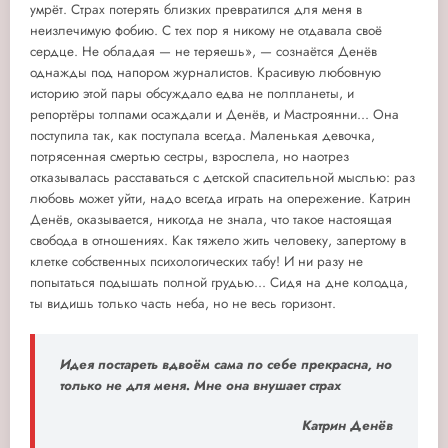
умрёт. Страх потерять близких превратился для меня в
неизлечимую фобию. С тех пор я никому не отдавала своё
сердце. Не обладая — не теряешь», — сознаётся Денёв
однажды под напором журналистов. Красивую любовную
историю этой пары обсуждало едва не полпланеты, и
репортёры толпами осаждали и Денёв, и Мастроянни... Она
поступила так, как поступала всегда. Маленькая девочка,
потрясенная смертью сестры, взрослела, но наотрез
отказывалась расставаться с детской спасительной мыслью: раз
любовь может уйти, надо всегда играть на опережение. Катрин
Денёв, оказывается, никогда не знала, что такое настоящая
свобода в отношениях. Как тяжело жить человеку, запертому в
клетке собственных психологических табу! И ни разу не
попытаться подышать полной грудью... Сидя на дне колодца,
ты видишь только часть неба, но не весь горизонт.
Идея постареть вдвоём сама по себе прекрасна, но
только не для меня. Мне она внушает страх
Катрин Денёв