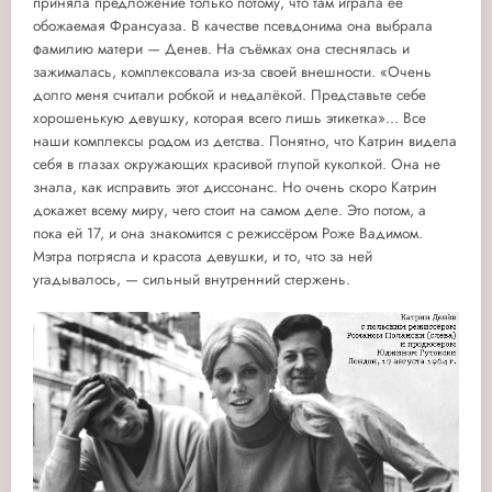
приняла предложение только потому, что там играла её
обожаемая Франсуаза. В качестве псевдонима она выбрала
фамилию матери — Денев. На съёмках она стеснялась и
зажималась, комплексовала из-за своей внешности. «Очень
долго меня считали робкой и недалёкой. Представьте себе
хорошенькую девушку, которая всего лишь этикетка»... Все
наши комплексы родом из детства. Понятно, что Катрин видела
себя в глазах окружающих красивой глупой куколкой. Она не
знала, как исправить этот диссонанс. Но очень скоро Катрин
докажет всему миру, чего стоит на самом деле. Это потом, а
пока ей 17, и она знакомится с режиссёром Роже Вадимом.
Мэтра потрясла и красота девушки, и то, что за ней
угадывалось, — сильный внутренний стержень.