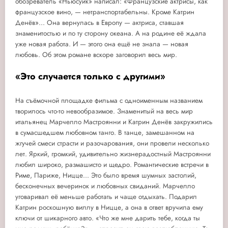
обозреватель «Ньюсуик» написал: «Французские актрисы, как
французское вино, — нетранспортабельны. Кроме Катрин
Денёв»... Она вернулась в Европу — актриса, ставшая
знаменитостью и по ту сторону океана. А на родине её ждала
уже новая работа. И — этого она ещё не знала — новая
любовь. Об этом романе вскоре заговорил весь мир.
«Это случается только с другими»
На съёмочной площадке фильма с одноименным названием
творилось что-то невообразимое. Знаменитый на весь мир
итальянец Марчелло Мастроянни и Катрин Денёв закружились
в сумасшедшем любовном танго. В танце, замешанном на
жгучей смеси страсти и разочарования, они провели несколько
лет. Яркий, громкий, удивительно жизнерадостный Мастроянни
любил широко, размашисто и щедро. Романтические встречи в
Риме, Париже, Ницце... Это было время шумных застолий,
бесконечных вечеринок и любовных свиданий. Марчелло
уговаривал её меньше работать и чаще отдыхать. Подарил
Катрин роскошную виллу в Ницце, а она в ответ вручила ему
ключи от шикарного авто. «Что же мне дарить тебе, когда ты