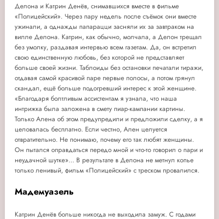
Делона и Катрин Денёв, снимавшихся вместе в фильме
«Полицейский». Через пару недель после съёмок они вместе
ужинали, а однажды папарацци засняли их за завтраком на
вилле Делона. Катрин, как обычно, молчала, а Делон трещал
без умолку, раздавая интервью всем газетам. Да, он встретил
свою единственную любовь, без которой не представляет
больше своей жизни. Таблоиды без остановки печатали тиражи,
отдавая самой красивой паре первые полосы, а потом грянул
скандал, ещё больше подогревший интерес к этой женщине.
«Благодаря болтливым ассистентам я узнала, что наша
интрижка была заложена в смету пиар-кампании картины.
Только Алена об этом предупредили и предложили сделку, а я
целовалась бесплатно. Если честно, Ален целуется
отвратительно. Не понимаю, почему его так любят женщины.
Он пытался оправдаться передо мной и что-то говорил о пари и
неудачной шутке»... В результате в Делона не метнул копье
только ленивый, фильм «Полицейский» с треском провалился.
Мадемуазель
Катрин Денёв больше никогда не выходила замуж. С годами