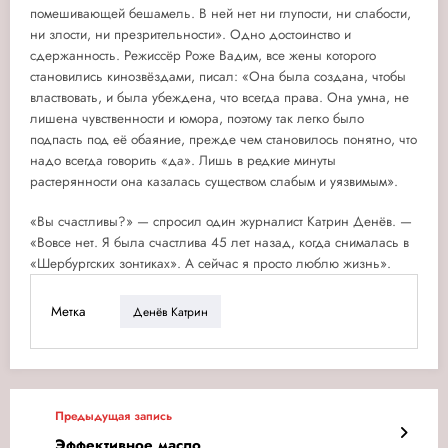
помешивающей бешамель. В ней нет ни глупости, ни слабости,
ни злости, ни презрительности». Одно достоинство и
сдержанность. Режиссёр Роже Вадим, все жены которого
становились кинозвёздами, писал: «Она была создана, чтобы
властвовать, и была убеждена, что всегда права. Она умна, не
лишена чувственности и юмора, поэтому так легко было
подпасть под её обаяние, прежде чем становилось понятно, что
надо всегда говорить «да». Лишь в редкие минуты
растерянности она казалась существом слабым и уязвимым».
«Вы счастливы?» — спросил один журналист Катрин Денёв. —
«Вовсе нет. Я была счастлива 45 лет назад, когда снималась в
«Шербургских зонтиках». А сейчас я просто люблю жизнь».
Метка
Денёв Катрин
Предыдущая запись
Эффективное масло