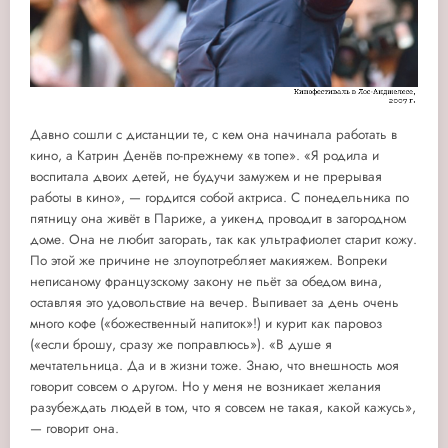
Давно сошли с дистанции те, с кем она начинала работать в
кино, а Катрин Денёв по-прежнему «в топе». «Я родила и
воспитала двоих детей, не будучи замужем и не прерывая
работы в кино», — гордится собой актриса. С понедельника по
пятницу она живёт в Париже, а уикенд проводит в загородном
доме. Она не любит загорать, так как ультрафиолет старит кожу.
По этой же причине не злоупотребляет макияжем. Вопреки
неписаному французскому закону не пьёт за обедом вина,
оставляя это удовольствие на вечер. Выпивает за день очень
много кофе («божественный напиток»!) и курит как паровоз
(«если брошу, сразу же поправлюсь»). «В душе я
мечтательница. Да и в жизни тоже. Знаю, что внешность моя
говорит совсем о другом. Но у меня не возникает желания
разубеждать людей в том, что я совсем не такая, какой кажусь»,
— говорит она.