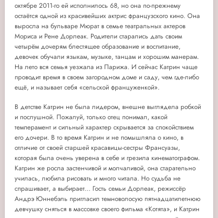
октябре 2011-го ей исполнилось 68, но она по-прежнему
остаётся одной из красивейших актрис французского кино. Она
выросла на бульваре Мюрат в семье театральных актеров
Мориса и Рене Дорлеак. Родители старались дать своим
четырём дочерям блестящее образование и воспитание,
девочек обучали языкам, музыке, танцам и хорошим манерам.
На лето вся семья уезжала из Парижа. И сейчас Катрин чаще
проводит время в своем загородном доме и саду, чем где-либо
ещё, и называет себя «сельской француженкой».
В детстве Катрин не была лидером, внешне выглядела робкой
и послушной. Пожалуй, только отец понимал, какой
темперамент и сильный характер скрывается за спокойствием
его дочери. В то время Катрин и не помышляла о кино, в
отличие от своей старшей красавицы-сестры Франсуазы,
которая была очень уверена в себе и грезила кинематографом.
Катрин же росла застенчивой и молчаливой, она старательно
училась, любила рисовать и много читала. Но судьба не
спрашивает, а выбирает... Гость семьи Дорлеак, режиссёр
Андрэ Юннебэль пригласил темноволосую пятнадцатилетнюю
девчушку сняться в массовке своего фильма «Котята», и Катрин