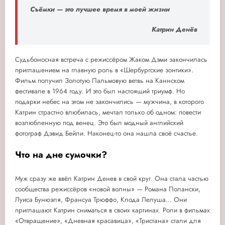
Съёмки — это лучшее время в моей жизни
Катрин Денёв
Судьбоносная встреча с режиссёром Жаком Дэми закончилась
приглашением на главную роль в «Шербургские зонтики».
Фильм получил Золотую Пальмовую ветвь на Каннском
фестивале в 1964 году. И это был настоящий триумф. Но
подарки небес на этом не закончились — мужчина, в которого
Катрин страстно влюбилась, мечтал только об одном: повести
возлюбленную под венец. Это был модный английский
фотограф Дэвид Бейли. Наконец-то она нашла своё счастье.
Что на дне сумочки?
Муж сразу же ввёл Катрин Денев в свой круг. Она стала частью
сообщества режиссёров «новой волны» — Романа Полански,
Луиса Бунюэля, Франсуа Трюффо, Клода Лелуша... Они
приглашают Катрин сниматься в своих картинах. Роли в фильмах
«Отвращение», «Дневная красавица», «Тристана» стали для