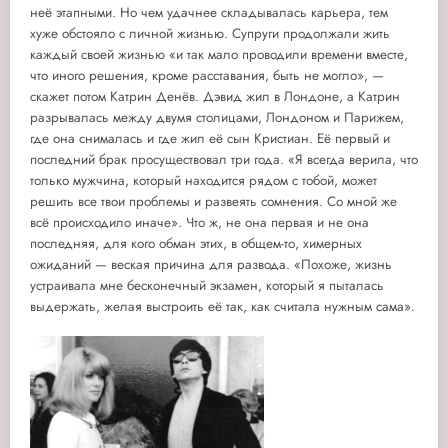
неё этапными. Но чем удачнее складывалась карьера, тем
хуже обстояло с личной жизнью. Супруги продолжали жить
каждый своей жизнью «и так мало проводили времени вместе,
что иного решения, кроме расставания, быть не могло», —
скажет потом Катрин Денёв. Дэвид жил в Лондоне, а Катрин
разрывалась между двумя столицами, Лондоном и Парижем,
где она снималась и где жил её сын Кристиан. Её первый и
последний брак просуществовал три года. «Я всегда верила, что
только мужчина, который находится рядом с тобой, может
решить все твои проблемы и развеять сомнения. Со мной же
всё происходило иначе». Что ж, не она первая и не она
последняя, для кого обман этих, в общем-то, химерных
ожиданий — веская причина для развода. «Похоже, жизнь
устраивала мне бесконечный экзамен, который я пыталась
выдержать, желая выстроить её так, как считала нужным сама».