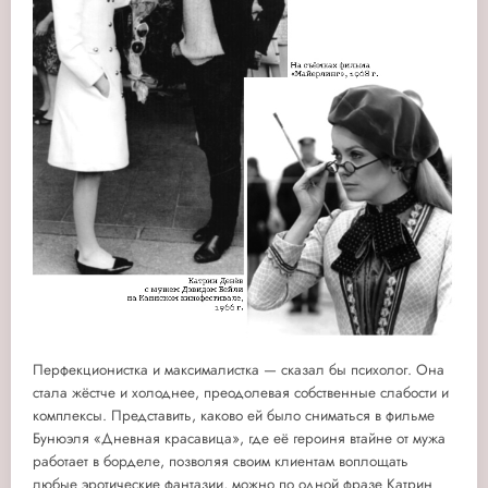
Перфекционистка и максималистка — сказал бы психолог. Она
стала жёстче и холоднее, преодолевая собственные слабости и
комплексы. Представить, каково ей было сниматься в фильме
Бунюэля «Дневная красавица», где её героиня втайне от мужа
работает в борделе, позволяя своим клиентам воплощать
любые эротические фантазии, можно по одной фразе Катрин