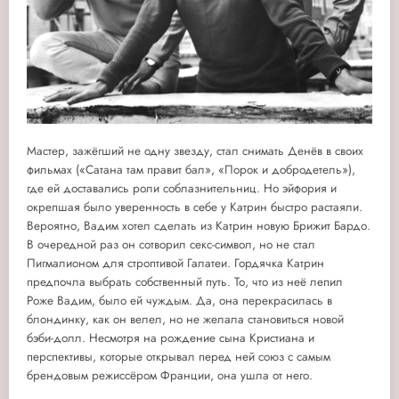
Мастер, зажёгший не одну звезду, стал снимать Денёв в своих
фильмах («Сатана там правит бал», «Порок и добродетель»),
где ей доставались роли соблазнительниц. Но эйфория и
окрепшая было уверенность в себе у Катрин быстро растаяли.
Вероятно, Вадим хотел сделать из Катрин новую Брижит Бардо.
В очередной раз он сотворил секс-символ, но не стал
Пигмалионом для строптивой Галатеи. Гордячка Катрин
предпочла выбрать собственный путь. То, что из неё лепил
Роже Вадим, было ей чуждым. Да, она перекрасилась в
блондинку, как он велел, но не желала становиться новой
бэби-долл. Несмотря на рождение сына Кристиана и
перспективы, которые открывал перед ней союз с самым
брендовым режиссёром Франции, она ушла от него.