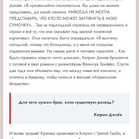
Денёв: «Я чрезвычайно стеснительна. Вы даже не можете
представить, до какой степени. НИКОГДА НЕ МОГЛА
ПРЕДСТАВИТЬ, ЧТО КТО-ТО МОЖЕТ ЗАГЛЯНУТЬ В МОЮ
СУМОЧКУ»... Там за подкладкой спрятаны её неуверенность и
страхи и всё то, что она скрывает под маской «снежной
королевы». Она пыталась было оправдаться: «Я выгляжу
холодной, потому что блондинка, и у меня не слишком
подвижная мимика. На самом деле я человек страстей»... Как
будто стремясь кому-то что-то доказать, Катрин Денев бросается
с головой в омут романа с режиссёром Франсуа Трюффо. Спустя
два года она объявила ему, что между ними всё кончено, и
улетела в Америку, чтобы сняться в фильме «Апрельские
безумства».
Для чего нужен брак, если существует развод?
Катрин Денёв
И вновь триумф! Критика сравнивала Катрин с Гретой Гарбо, а