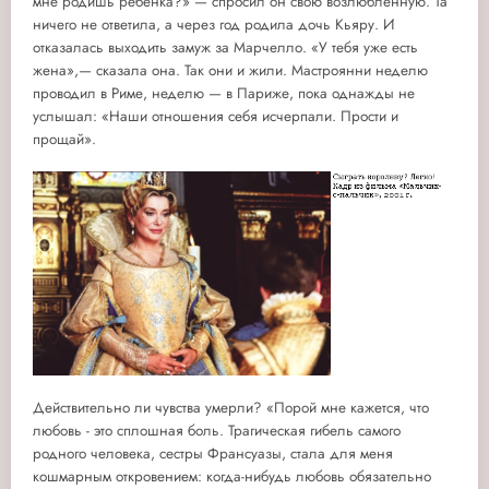
мне родишь ребёнка?» — спросил он свою возлюбленную. Та
ничего не ответила, а через год родила дочь Кьяру. И
отказалась выходить замуж за Марчелло. «У тебя уже есть
жена»,— сказала она. Так они и жили. Мастроянни неделю
проводил в Риме, неделю — в Париже, пока однажды не
услышал: «Наши отношения себя исчерпали. Прости и
прощай».
Действительно ли чувства умерли? «Порой мне кажется, что
любовь - это сплошная боль. Трагическая гибель самого
родного человека, сестры Франсуазы, стала для меня
кошмарным откровением: когда-нибудь любовь обязательно