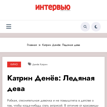
Перейти
к
содержимому
Журнал «Интервью:
Люди и события
Люди и события»
Главная
Катрин Денёв: Ледяная дева
КИНО
Денёв Катрин
Катрин Денёв: Ледяная
дева
Робкая, стеснительная девочка и не помышляла в детстве о
том, чтобы когда-нибудь стать актрисой.
В отличие от красавицы-