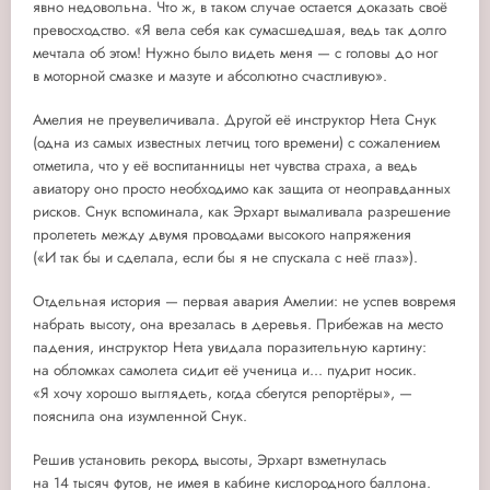
явно недовольна. Что ж, в таком случае остается доказать своё
превосходство. «Я вела себя как сумасшедшая, ведь так долго
мечтала об этом! Нужно было видеть меня — с головы до ног
в моторной смазке и мазуте и абсолютно счастливую».
Амелия не преувеличивала. Другой её инструктор Нета Снук
(одна из самых известных летчиц того времени) с сожалением
отметила, что у её воспитанницы нет чувства страха, а ведь
авиатору оно просто необходимо как защита от неоправданных
рисков. Снук вспоминала, как Эрхарт вымаливала разрешение
пролететь между двумя проводами высокого напряжения
(«И так бы и сделала, если бы я не спускала с неё глаз»).
Отдельная история — первая авария Амелии: не успев вовремя
набрать высоту, она врезалась в деревья. Прибежав на место
падения, инструктор Нета увидала поразительную картину:
на обломках самолета сидит её ученица и... пудрит носик.
«Я хочу хорошо выглядеть, когда сбегутся репортёры», —
пояснила она изумленной Снук.
Решив установить рекорд высоты, Эрхарт взметнулась
на 14 тысяч футов, не имея в кабине кислородного баллона.