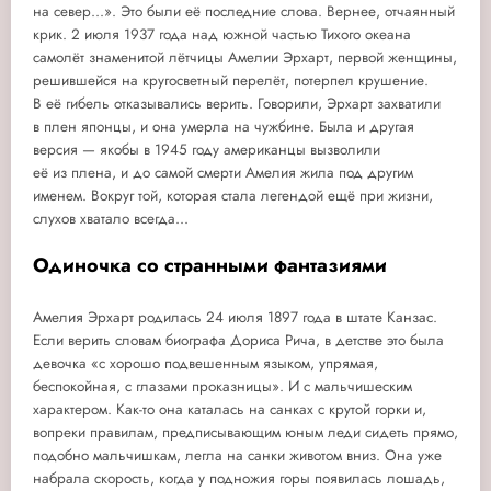
на север...». Это были её последние слова. Вернее, отчаянный
крик. 2 июля 1937 года над южной частью Тихого океана
самолёт знаменитой лётчицы Амелии Эрхарт, первой женщины,
решившейся на кругосветный перелёт, потерпел крушение.
В её гибель отказывались верить. Говорили, Эрхарт захватили
в плен японцы, и она умерла на чужбине. Была и другая
версия — якобы в 1945 году американцы вызволили
её из плена, и до самой смерти Амелия жила под другим
именем. Вокруг той, которая стала легендой ещё при жизни,
слухов хватало всегда...
Одиночка со странными фантазиями
Амелия Эрхарт родилась 24 июля 1897 года в штате Канзас.
Если верить словам биографа Дориса Рича, в детстве это была
девочка «с хорошо подвешенным языком, упрямая,
беспокойная, с глазами проказницы». И с мальчишеским
характером. Как-то она каталась на санках с крутой горки и,
вопреки правилам, предписывающим юным леди сидеть прямо,
подобно мальчишкам, легла на санки животом вниз. Она уже
набрала скорость, когда у подножия горы появилась лошадь,