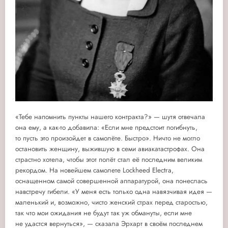
«Тебе напомнить пункты нашего контракта?» — шутя отвечала
она ему, а как-то добавила: «Если мне предстоит погибнуть,
то пусть это произойдет в самолёте. Быстро». Ничто не могло
остановить женщину, выжившую в семи авиакатастрофах. Она
страстно хотела, чтобы этот полёт стал её последним великим
рекордом. На новейшем самолете Lockheed Electra,
оснащенном самой совершенной аппаратурой, она понеслась
навстречу гибели. «У меня есть только одна навязчивая идея —
маленький и, возможно, чисто женский страх перед старостью,
так что мои ожидания не будут так уж обмануты, если мне
не удастся вернуться», — сказала Эрхарт в своём последнем