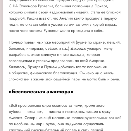
США Элеонора Рузвельт, большая поклонница Эрхарт,
которую считала своей «вдохновительницей», стала её близкой
подругой. Рассказывают, что Амелия как-то прокатила первую
леди, не отказав себе в удовольствии заложить крутой вираж,
после чего госпожа Рузвельт долго приходила в себя...
Помимо привычных уже мероприятий (турне по стране, лекций,
банкетов, интервью, съёмок и т.д.) Джордж уговорил жену
разработать эксклюзивную линию одежды, которая
впоследствии с успехом продавалась по всей Америке.
Казалось, Эрхарт и Путнам добились всего: положения
в обществе, финансового благополучия. Однако ни о каком
спокойcтвии в жизни этой семейной пары не могло быть и речи.
«Бесполезная авантюра»
«Всё пространство мира осталось за нами, кроме этого
рубежа — океана», — писала в последнем письме к мужу
Амелия. Совершив ещё несколько головокружительных вояжей
по необычным маршрутам, она задумала осуществить
«последний сногсшибательный полёт» и стать первой