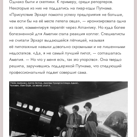
Однако были и скептики. К примеру, среди репортеров.
Некоторые из них не поддались на пиар-ходы Путнама.
«Присутствие Эрхарт помогло успеху предприятия не больше,
чем если бы на её месте летела овца», — иронизировала одна
из газет, комментируя перелёт через Атлантику. Но куда более
болезненной для Амелии стала реакция коллег. Специалисты
не считали Эрхарт выдающейся лётчицей, называя
её пилотажные навыки довольно скромными и не лишенными
недостатков. «Да, я не самый лучший пилот, — соглашалась
Амелия. — Но что у меня есть, так это упорство». Она твердо
решила, заручившись поддержкой Путнама, что следующий
профессиональный подвиг совершит сама.