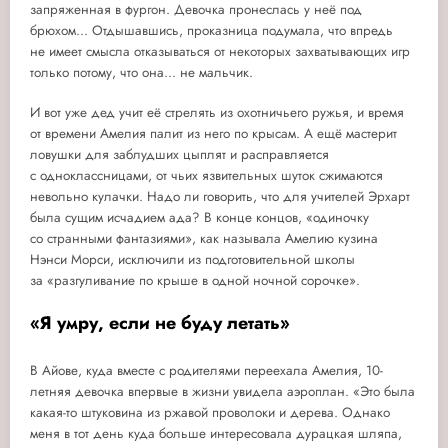
запряженная в фургон. Девочка пронеслась у неё под
брюхом... Отдышавшись, проказница подумала, что впредь
не имеет смысла отказываться от некоторых захватывающих игр
только потому, что она... не мальчик.
И вот уже дед учит её стрелять из охотничьего ружья, и время
от времени Амелия палит из него по крысам. А ещё мастерит
ловушки для заблудших цыплят и расправляется
с одноклассницами, от чьих язвительных шуток сжимаются
невольно кулачки. Надо ли говорить, что для учителей Эрхарт
была сущим исчадием ада? В конце концов, «одиночку
со странными фантазиями», как называла Амелию кузина
Нэнси Морси, исключили из подготовительной школы
за «разгуливание по крыше в одной ночной сорочке».
«Я умру, если не буду летать»
В Айове, куда вместе с родителями переехала Амелия, 10-
летняя девочка впервые в жизни увидела аэроплан. «Это была
какая-то штуковина из ржавой проволоки и дерева. Однако
меня в тот день куда больше интересовала дурацкая шляпа,