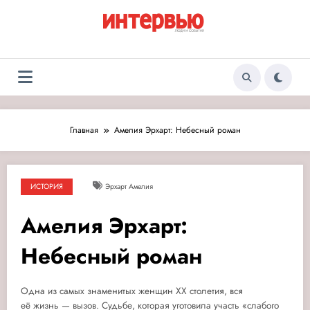
Перейти
к
содержимому
Журнал «Интервью:
Люди и события
Люди и события»
Главная
Амелия Эрхарт: Небесный роман
ИСТОРИЯ
Эрхарт Амелия
Амелия Эрхарт:
Небесный роман
Одна из самых знаменитых женщин ХХ столетия, вся
её жизнь — вызов. Судьбе, которая уготовила участь «слабого