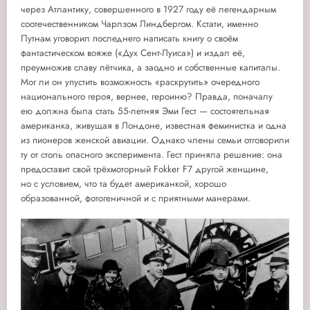
через Атлантику, совершенного в 1927 году её легендарным
соотечественником Чарлзом Линдбергом. Кстати, именно
Путнам уговорил последнего написать книгу о своём
фантастическом вояже («Дух Сент-Луиса») и издал её,
преумножив славу лётчика, а заодно и собственные капиталы.
Мог ли он упустить возможность «раскрутить» очередного
национального героя, вернее, героиню? Правда, поначалу
ею должна была стать 55-летняя Эми Гест — состоятельная
американка, живущая в Лондоне, известная феминистка и одна
из пионеров женской авиации. Однако члены семьи отговорили
ту от столь опасного эксперимента. Гест приняла решение: она
предоставит свой трёхмоторный Fokker F7 другой женщине,
но с условием, что та будет американкой, хорошо
образованной, фотогеничной и с приятными манерами.