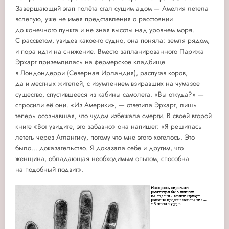
Завершающий этап полёта стал сущим адом — Амелия летела
вслепую, уже не имея представления о расстоянии
до конечного пункта и не зная высоты над уровнем моря.
С рассветом, увидев какое-то судно, она поняла: земля рядом,
и пора идти на снижение. Вместо запланированного Парижа
Эрхарт приземлилась на фермерское кладбище
в Лондондерри (Северная Ирландия), распугав коров,
да и местных жителей, с изумлением взиравших на чумазое
существо, спустившееся из кабины самолета. «Вы откуда?» —
спросили её они. «Из Америки», — ответила Эрхарт, лишь
теперь осознавшая, что чудом избежала смерти. В своей второй
книге «Вот увидите, это забавно» она напишет: «Я решилась
лететь через Атлантику, потому что мне этого хотелось. Это
было... доказательство. Я доказала себе и другим, что
женщина, обладающая необходимым опытом, способна
на подобный подвиг».