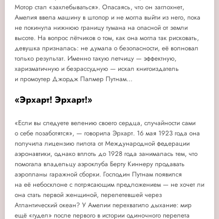
Мотор стал «захлебываться». Опасаясь, что он заглохнет,
Амелия ввела машину в штопор и не могла выйти из него, пока
не покинула нижнюю границу тумана на опасной от земли
высоте. На вопрос лётчиков о том, как она могла так рисковать,
девушка призналась: не думала о безопасности, её волновал
только результат. Именно такую летчицу — эффектную,
харизматичную и безрассудную — искал книгоиздатель
и промоутер Джордж Палмер Путнам...
«Эрхарт! Эрхарт!»
«Если вы следуете велению своего сердца, случайности сами
о себе позаботятся», — говорила Эрхарт. 16 мая 1923 года она
получила лицензию пилота от Международной федерации
аэронавтики, однако вплоть до 1928 года занималась тем, что
помогала владельцу аэроклуба Берту Киннеру продавать
аэропланы гаражной сборки. Господин Путнам появился
на её небосклоне с потрясающим предложением — не хочет ли
она стать первой женщиной, перелетевшей через
Атлантический океан? У Амелии перехватило дыхание: мир
ещё «гудел» после первого в истории одиночного перелета