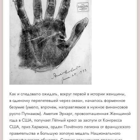
Как и следовало ожидать, вокруг первой в истории женщины,
в одиночку перелетевшей через океан, началось форменное
безумие (умело, впрочем, направляемое в нужное финансовое
русло Путнамом). Амелия Эрхарт, провозглашенная Женщиной
года в США, получает Лётный крест за заслуги от Конгресса
США, приз Хармона, орден Почётного легиона от французского
правительства и Большую золотую медаль Национального
географического общества. Супруга следующего президента