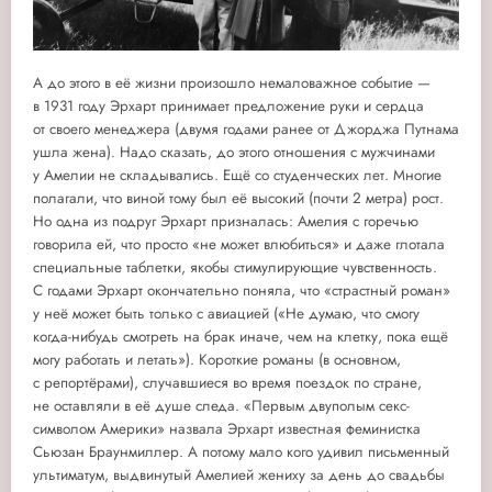
А до этого в её жизни произошло немаловажное событие —
в 1931 году Эрхарт принимает предложение руки и сердца
от своего менеджера (двумя годами ранее от Джорджа Путнама
ушла жена). Надо сказать, до этого отношения с мужчинами
у Амелии не складывались. Ещё со студенческих лет. Многие
полагали, что виной тому был её высокий (почти 2 метра) рост.
Но одна из подруг Эрхарт призналась: Амелия с горечью
говорила ей, что просто «не может влюбиться» и даже глотала
специальные таблетки, якобы стимулирующие чувственность.
С годами Эрхарт окончательно поняла, что «страстный роман»
у неё может быть только с авиацией («Не думаю, что смогу
когда-нибудь смотреть на брак иначе, чем на клетку, пока ещё
могу работать и летать»). Короткие романы (в основном,
с репортёрами), случавшиеся во время поездок по стране,
не оставляли в её душе следа. «Первым двуполым секс-
символом Америки» назвала Эрхарт известная феминистка
Сьюзан Браунмиллер. А потому мало кого удивил письменный
ультиматум, выдвинутый Амелией жениху за день до свадьбы