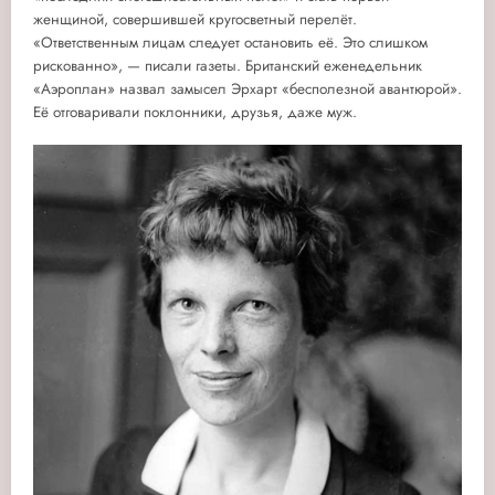
женщиной, совершившей кругосветный перелёт.
«Ответственным лицам следует остановить её. Это слишком
рискованно», — писали газеты. Британский еженедельник
«Аэроплан» назвал замысел Эрхарт «бесполезной авантюрой».
Её отговаривали поклонники, друзья, даже муж.