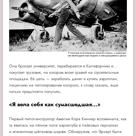
Она бросает университет, перебирается в Калифорнию и...
покупает грузовик, на котором возит гравий на строительные
площадки. Её цель — заработать денег и купить аэроплан,
лицензию на пилотирование которого, к слову сказать, еще
только предстояло получить.
«Я вела себя как сумасшедшая...»
Первый пилот-инструктор Амелии Кора Киннер вспоминала, как
та явилась на лётное поле аэроклуба в лайковых перчатках
и элегантном шёлковом шарфе. Обнаружив, что Эрхарт была