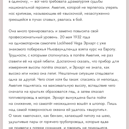
в одиночку, — вот чего требовала драматургия судьбы
национальной героини. Амелия, которой не терпелось утереть
нос критикам, называющим её «выскочкой, незаслуженно
греющейся в лучах славы», рвалась в бой.
Она много тренировалась и заметно повысила свой
профессиональный уровень. 20 мая 1932 года
на одномоторном самолете Lockheed Vega Эрхарт с уже
знакомого побережья Ньюфаундленда взяла курс на Европу.
Трудности, с которыми столкнулась в полёте Амелия, не раз
ставили её на край гибели. Достаточно сказать, что прибор для
измерения высоты полёта отказал, и Эрхарт не знала, как
высоко или низко она летит. Нештатные ситуации следовали
одна за другой. Чего стоит хотя бы такая: спасаясь от непогоды,
Амелия поднялась на максимальную высоту, вследствие чего
сначала на крыльях образовался лед, а затем отказал
топливопровод в моторе. Эрхарт вынуждена была пойти
на снижение, но самолёт неожиданно вошёл в штопор. Лишь
над самой поверхностью океана ей удалось «вырулить».
О таких «мелочах», как бензин, капающий пилоту на шею,
удушливые пары от горячего трубопровода, которые едва
не привели к потере сознания, и говорить не приходится.