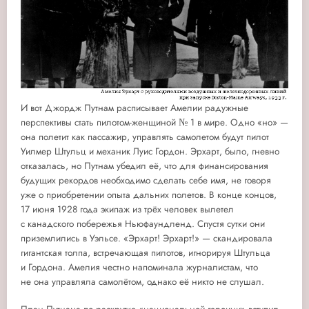
И вот Джордж Путнам расписывает Амелии радужные
перспективы стать пилотом-женщиной № 1 в мире. Одно «но» —
она полетит как пассажир, управлять самолетом будут пилот
Уилмер Штульц и механик Луис Гордон. Эрхарт, было, гневно
отказалась, но Путнам убедил её, что для финансирования
будущих рекордов необходимо сделать себе имя, не говоря
уже о приобретении опыта дальних полетов. В конце концов,
17 июня 1928 года экипаж из трёх человек вылетел
с канадского побережья Ньюфаундленд. Спустя сутки они
приземлились в Уэльсе. «Эрхарт! Эрхарт!» — скандировала
гигантская толпа, встречающая пилотов, игнорируя Штульца
и Гордона. Амелия честно напоминала журналистам, что
не она управляла самолётом, однако её никто не слушал.