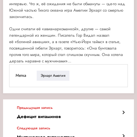
интервью. Что ж, её ожидания не были обмануты — где-то над
Южной частью Тихого океана игра Амелии Эрхарт со смертью
закончилась.
Одни считали её «авианаркоманкой», другие — самой
легендарной из женщин. Писатель Гор Видал назвал
её «богиней авиации», а в газете «Нью-Йорк таймс» в статье,
посвященной гибели Эрхарт, говорилось: «Она бунтовала
против того мира, который стал слишком скучным. Она хотела
дерзать наравне с мужчинами»...
Метка
Эрхарт Амелия
Предыдущая запись
Дефицит витаминов
Следующая запись
Мистическое путешествие