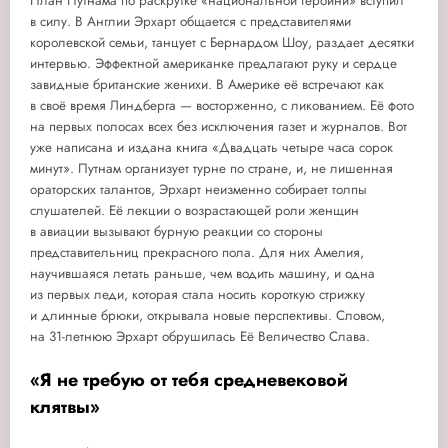
План Путнама по раскрутке «национальной героини» вступил
в силу. В Англии Эрхарт общается с представителями
королевской семьи, танцует с Бернардом Шоу, раздает десятки
интервью. Эффектной американке предлагают руку и сердце
завидные британские женихи. В Америке её встречают как
в своё время Линдберга — восторженно, с ликованием. Её фото
на первых полосах всех без исключения газет и журналов. Вот
уже написана и издана книга «Двадцать четыре часа сорок
минут». Путнам организует турне по стране, и, не лишенная
ораторских талантов, Эрхарт неизменно собирает толпы
слушателей. Её лекции о возрастающей роли женщин
в авиации вызывают бурную реакции со стороны
представительниц прекрасного пола. Для них Амелия,
научившаяся летать раньше, чем водить машину, и одна
из первых леди, которая стала носить короткую стрижку
и длинные брюки, открывала новые перспективы. Словом,
на 31-летнюю Эрхарт обрушилась Её Величество Слава.
«Я не требую от тебя средневековой
клятвы»