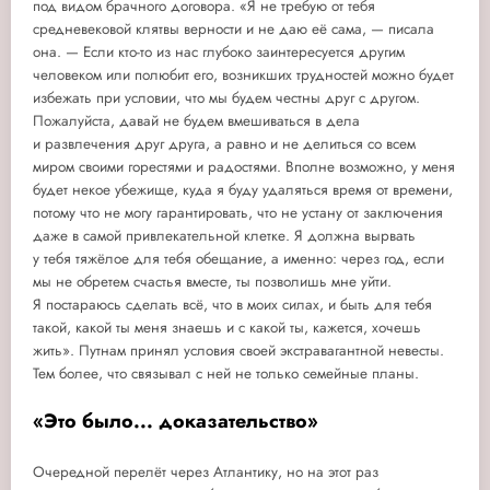
под видом брачного договора. «Я не требую от тебя
средневековой клятвы верности и не даю её сама, — писала
она. — Если кто-то из нас глубоко заинтересуется другим
человеком или полюбит его, возникших трудностей можно будет
избежать при условии, что мы будем честны друг с другом.
Пожалуйста, давай не будем вмешиваться в дела
и развлечения друг друга, а равно и не делиться со всем
миром своими горестями и радостями. Вполне возможно, у меня
будет некое убежище, куда я буду удаляться время от времени,
потому что не могу гарантировать, что не устану от заключения
даже в самой привлекательной клетке. Я должна вырвать
у тебя тяжёлое для тебя обещание, а именно: через год, если
мы не обретем счастья вместе, ты позволишь мне уйти.
Я постараюсь сделать всё, что в моих силах, и быть для тебя
такой, какой ты меня знаешь и с какой ты, кажется, хочешь
жить». Путнам принял условия своей экстравагантной невесты.
Тем более, что связывал с ней не только семейные планы.
«Это было... доказательство»
Очередной перелёт через Атлантику, но на этот раз