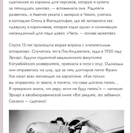
сделанная из корзины для персиков, которую я купила
за пятнадцать центов», — вспоминала она. Родители
развелись, и Амелия уехала с матерью в Чикаго, училась
в колледже Огонц в Филадельфии, где её запомнили как
«девушку в коричневом, которая ходит одна» и сочинившую
неожиданный для леди девиз: «Честь — основа мужества».
Спустя 13 лет произошла вторая встреча с «летательным
аппаратом». Случилось это в Лос-Анджелесе, куда в 1920 году
Эрхарт, будучи студенткой медицинского факультета
Колумбийского университета, приехала в гости к отцу. Однажды
они отправились на шоу, где за пять долларов пилот Фрэнк
Хок катал всех желающих на аэроплане. «Как только
мы оторвались от земли, я поняла, что сама должна летать...
Я прекрасно знала, что умру, если не буду летать!» — напишет
Эрхарт в автобиографической книге «Вот увидите, это забавно».
Сказано — сделано!