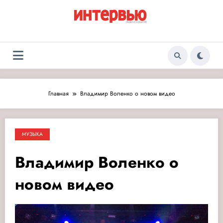
Перейти
к
содержимому
Журнал «Интервью:
Люди и события
Люди и события»
Главная
Владимир Воленко о новом видео
МУЗЫКА
Владимир Воленко о
новом видео