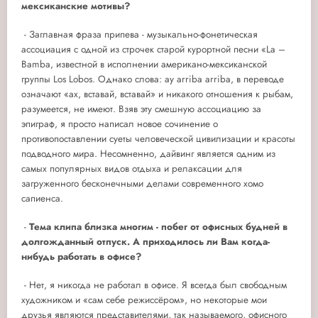
мексиканские мотивы?
-
Заглавная фраза припева - музыкально-фонетическая
ассоциация с одной из строчек старой курортной песни «La –
Bamba, известной в исполнении американо-мексиканской
группы Los Lobos. Однако слова: ay arriba arriba, в переводе
означают «ах, вставай, вставай» и никакого отношения к рыбам,
разумеется, не имеют. Взяв эту смешную ассоциацию за
эпиграф, я просто написал новое сочинение о
противопоставлении суеты человеческой цивилизации и красоты
подводного мира. Несомненно, дайвинг является одним из
самых популярных видов отдыха и релаксации для
загруженного бесконечными делами современного хомо
сапиенса.
-
Тема клипа близка многим - побег от офисных будней в
долгожданный отпуск. А приходилось ли Вам когда-
нибудь работать в офисе?
-
Нет, я никогда не работал в офисе. Я всегда был свободным
художником и «сам себе режиссёром», но некоторые мои
друзья являются представителями, так называемого, офисного