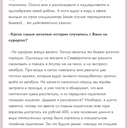
планктона. Они-то мне и рассказывали о надоедливости и
однообразии своей работы. А если вдруг в жару в офисе
выходит из строя кондиционер (такие случае периодически
бывают)… это действительно ужасно.
- Какие самые веселые истории случались с Вами на
курортах?
-
На курортах всегда весело. Только веселье это бывает разного
порядка. Однажды на вокзале в Симферополе мы решили
сэкономить и поехать в Алупку не на такси, а на экспресс-
автобусе. При входе в салон навстречу мне рванули два
толстых мужика, которым вдруг зачем-то понадобилось срочно
выйти из автобуса. На какие-то несколько секунд мы втроём
застряли в проходе, а уже после я обнаружил, что моя
наплечная сумка расстегнута, и из переднего отделения
похищен кошелек. Думаете я расстроился? Наоборот, я долго
смеялся, потому что вместе со старым кошельком этим горе-
ворюгам досталось аж рублей 400, а все основные деньги в
виде пятитысячных купюр были спрятаны в специальном
потайном отделении. Так что будьте умнее: никогда не кладите