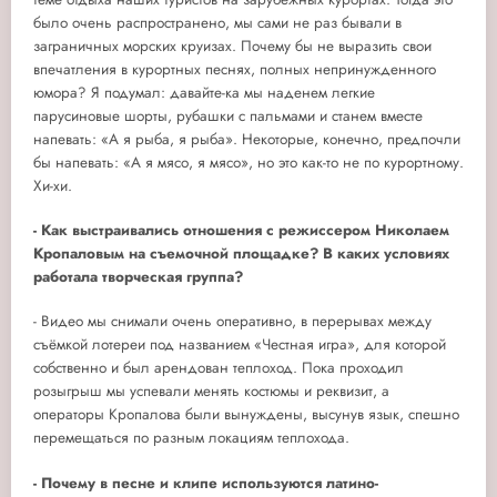
было очень распространено, мы сами не раз бывали в
заграничных морских круизах. Почему бы не выразить свои
впечатления в курортных песнях, полных непринужденного
юмора? Я подумал: давайте-ка мы наденем легкие
парусиновые шорты, рубашки с пальмами и станем вместе
напевать: «А я рыба, я рыба». Некоторые, конечно, предпочли
бы напевать: «А я мясо, я мясо», но это как-то не по курортному.
Хи-хи.
- Как выстраивались отношения с режиссером Николаем
Кропаловым на съемочной площадке? В каких условиях
работала творческая группа?
- Видео мы снимали очень оперативно, в перерывах между
съёмкой лотереи под названием «Честная игра», для которой
собственно и был арендован теплоход. Пока проходил
розыгрыш мы успевали менять костюмы и реквизит, а
операторы Кропалова были вынуждены, высунув язык, спешно
перемещаться по разным локациям теплохода.
- Почему в песне и клипе используются латино-