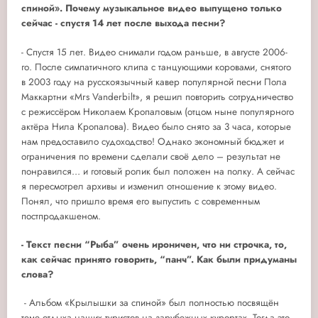
спиной». Почему музыкальное видео выпущено только
сейчас - спустя 14 лет после выхода песни?
- Спустя 15 лет. Видео снимали годом раньше, в августе 2006-
го. После симпатичного клипа с танцующими коровами, снятого
в 2003 году на русскоязычный кавер популярной песни Пола
Маккартни «Mrs Vanderbilt», я решил повторить сотрудничество
с режиссёром Николаем Кропаловым (отцом ныне популярного
актёра Нила Кропалова). Видео было снято за 3 часа, которые
нам предоставило судоходство! Однако экономный бюджет и
ограничения по времени сделали своё дело – результат не
понравился… и готовый ролик был положен на полку. А сейчас
я пересмотрел архивы и изменил отношение к этому видео.
Понял, что пришло время его выпустить с современным
постпродакшеном.
- Текст песни “Рыба” очень ироничен, что ни строчка, то,
как сейчас принято говорить, “панч”. Как были придуманы
слова?
-
Альбом «Крылышки за спиной» был полностью посвящён
теме отдыха наших туристов на зарубежных курортах. Тогда это