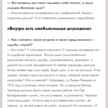
— Эти вопросы вы стали задавать себе позже, а тогда
сказали Виталию «да»?
— Исключительно из материальных соображений. Какие у
студентки деньги? А тут появилась возможность подработать.
«Внутри есть необъяснимая штуковина»
— Как считаете, такие встречи и такие предложения —
судьба, случай?
— Кто знает? У кого можно спросить? С каждым человеком что-
то подобное происходит. Только один подсознательно
распознает сигналы судьбы, останавливается, реагирует, а
другой так и идёт зашоренный по своему коридору дальше.
Ангел вставит ему в ухо трубу, будет дуть, а он не услышит. Я вот
думаю: почему люди не садятся в поезд, который потом терпит
катастрофу? Или в самолёт? Например, со Львом Лещенко в
1972 году случилась такая история. Он и пародист Виктор
Чистяков должны были лететь одним рейсом. Но Лев
Валерианович понял, что не успевает, и успокоился. Чистяков
тоже опаздывал. И кто-то ему в ухо наверняка шептал: эй,
парень, ты же всё равно не успел, останься! Не послушал. И