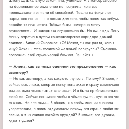
Школу музыкальную закончила, училище. А в консерваторию
на фортепианное отделение не поступила, хотя все
преподаватели считали её способной. Пошла на факультет
народного пения — но только для того, чтобы потом как-нибудь
перейти «в пианистки». Твёрдо была намерена мечту
осуществлять. И наверняка осуществила бы. Но однажды Лену
Апину встретил в пустом консерваторском коридоре давний
приятель Виталий Окороков: «О! Может, ты как раз та, кого я
ищу? Хочешь стать солисткой девичьей поп-группы? Сможешь
пополнить свой студенческий бюджет. Решайся!»
— Алена, как вы тогда оценили это предложение — как
авантюру?
— Не как авантюру, а как какую-то глупость. Почему? Знаете, и
сейчас есть люди, которые попсу ненавидят и сразу выключают
радио, едва «тынц-тынц» заслышат. И я была приблизительно
такой же. Сейчас понимаю: чтобы о чём-то судить, нужно это что-
то знать. Но в те годы... В общем, я в своём мнении сначала
упорствовала, а потом задумалась: почему вся страна любит эти
песни, а я их считаю какой-то ерундой? Выходит, все дураки,
одна я умная?