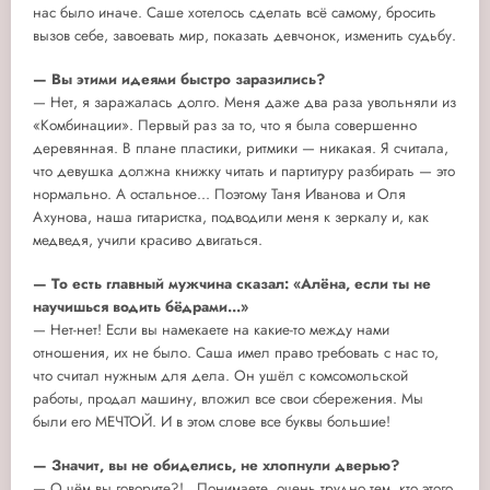
нас было иначе. Саше хотелось сделать всё самому, бросить
вызов себе, завоевать мир, показать девчонок, изменить судьбу.
— Вы этими идеями быстро заразились?
— Нет, я заражалась долго. Меня даже два раза увольняли из
«Комбинации». Первый раз за то, что я была совершенно
деревянная. В плане пластики, ритмики — никакая. Я считала,
что девушка должна книжку читать и партитуру разбирать — это
нормально. А остальное... Поэтому Таня Иванова и Оля
Ахунова, наша гитаристка, подводили меня к зеркалу и, как
медведя, учили красиво двигаться.
— То есть главный мужчина сказал: «Алёна, если ты не
научишься водить бёдрами...»
— Нет-нет! Если вы намекаете на какие-то между нами
отношения, их не было. Саша имел право требовать с нас то,
что считал нужным для дела. Он ушёл с комсомольской
работы, продал машину, вложил все свои сбережения. Мы
были его МЕЧТОЙ. И в этом слове все буквы большие!
— Значит, вы не обиделись, не хлопнули дверью?
— О чём вы говорите?!.. Понимаете, очень трудно тем, кто этого