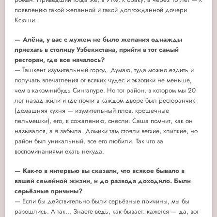
появлению такой желанной и такой долгожданной дочери
Ксюши.
— Алёна, у вас с мужем не было желания однажды
приехать в столицу Узбекистана, прийти в тот самый
ресторан, где все началось?
— Ташкент изумительный город. Думаю, туда можно ездить и
получать впечатления от всяких чудес и экзотики не меньше,
чем в каком-нибудь Сингапуре. Но тот район, в котором мы 20
лет назад жили и где почти в каждом дворе был ресторанчик
(домашняя кухня — изумительный плов, крошечные
пельмешки), его, к сожалению, снесли. Саша помнит, как он
назывался, а я забыла. Домики там стояли ветхие, хлипкие, но
район был уникальный, все его любили. Так что за
воспоминаниями ехать некуда.
— Как-то в интервью вы сказали, что всякое бывало в
вашей семейной жизни, и до развода доходило. Были
серьёзные причины?
— Если бы действительно были серьёзные причины, мы бы
разошлись. А так... Знаете ведь, как бывает: кажется — да, вот