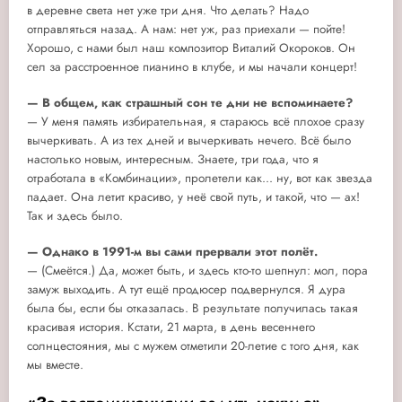
в деревне света нет уже три дня. Что делать? Надо
отправляться назад. А нам: нет уж, раз приехали — пойте!
Хорошо, с нами был наш композитор Виталий Окороков. Он
сел за расстроенное пианино в клубе, и мы начали концерт!
— В общем, как страшный сон те дни не вспоминаете?
— У меня память избирательная, я стараюсь всё плохое сразу
вычеркивать. А из тех дней и вычеркивать нечего. Всё было
настолько новым, интересным. Знаете, три года, что я
отработала в «Комбинации», пролетели как... ну, вот как звезда
падает. Она летит красиво, у неё свой путь, и такой, что — ах!
Так и здесь было.
— Однако в 1991-м вы сами прервали этот полёт.
— (Смеётся.) Да, может быть, и здесь кто-то шепнул: мол, пора
замуж выходить. А тут ещё продюсер подвернулся. Я дура
была бы, если бы отказалась. В результате получилась такая
красивая история. Кстати, 21 марта, в день весеннего
солнцестояния, мы с мужем отметили 20-летие с того дня, как
мы вместе.