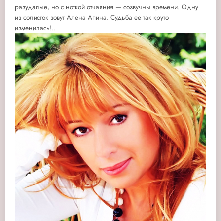
разудалые, но с ноткой отчаяния — созвучны времени. Одну
из солисток зовут Алена Апина. Судьба ее так круто
изменилась!..