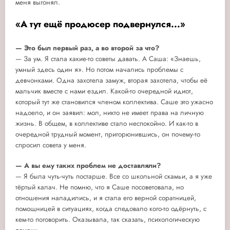
меня выгонял.
«А тут ещё продюсер подвернулся...»
— Это был первый раз, а во второй за что?
— За ум. Я стала какие-то советы давать. А Саша: «Знаешь,
умный здесь один я». Но потом начались проблемы с
девчонками. Одна захотела замуж, вторая захотела, чтобы её
мальчик вместе с нами ездил. Какой-то очередной идиот,
который тут же становился членом коллектива. Саше это ужасно
надоело, и он заявил: мол, никто не имеет права на личную
жизнь. В общем, в коллективе стало неспокойно. И как-то в
очередной трудный момент, пригорюнившись, он почему-то
спросил совета у меня.
— А вы ему таких проблем не доставляли?
— Я была чуть-чуть постарше. Все со школьной скамьи, а я уже
тёртый калач. Не помню, что я Саше посоветовала, но
отношения наладились, и я стала его верной соратницей,
помощницей в ситуациях, когда следовало кого-то одёрнуть, с
кем-то поговорить. Оказывала, так сказать, психологическую