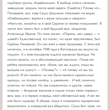
подборки группы «Комбинация». Я вообще хотела написать
завещание: вскрыть после моей смерти. (Смеётся.) Потому что...
Понимаете, все, кому Саша Шишинин показывал на видео
«Комбинацию», вертели у виска пальцем и говорили:
«Мальчик, езжай-ка ты в свой Саратов со своими лохушками». В
числе этих «всех» был и мой будущий муж, продюсер
Александр Иратов. Он тоже сказал: «Парень, вон дверь — и
давай!» Единственный, кто понял, что идея перспективна, был
Серёжа Лисовский. Он нас взял в свою программу. С этого всё
началось, и в сентябре 1988 года в Волгограде мы вышли на
стадион. А с этим концертом ездила огромная бригада. Не
только артисты, но и обслуживающий персонал. Потом эти
ребята признавались мне: «Боже, как мы ждали, когда вы
выйдете на сцену!» — «Почему?» — «А потому что мы так
ржали!» И это понятно: на нас были какие-то нереальные
одежды, на головах начёсы, а движения... И всё, конечно,
осталось на плёнке. Но там сохранилось и другое, самое
главное — безумное желание в наших глазах «всех порвать»,
весь мир, и в первую очередь свой собственный мир. А вот это
уже было здорово. В общем, когда я посмотрела подаренные
видеозаписи, в очередной раз убедилась: Саша был прав, что