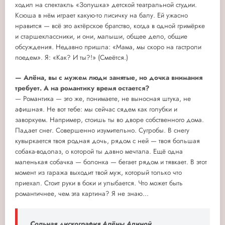
ходил на спектакль «Золушка» детской театральной студии.
Ксюша в нём играет какую-то лисичку на балу. Ей ужасно
нравится — всё это актёрское братство, когда в одной гримёрке
и старшеклассники, и они, малыши, общее дело, общие
обсуждения. Недавно пришла: «Мама, мы скоро на гастроли
поедем». Я: «Как? И ты?!» (Смеётся.)
— Алёна, вы с мужем люди занятые, но дочка внимания
требует. А на романтику время остается?
— Романтика — это же, понимаете, не выносная штука, не
афишная. Не вот тебе: мы сейчас сядем как голубки и
заворкуем. Например, стоишь ты во дворе собственного дома.
Падает снег. Совершенно изумительно. Сугробы. В снегу
кувыркается твоя родная дочь, рядом с ней — твоя большая
собака-водолаз, о которой ты давно мечтала. Ещё одна
маленькая собачка — болонка — бегает рядом и тявкает. В этот
момент из гаража выходит твой муж, который только что
приехал. Стоит руки в боки и улыбается. Что может быть
романтичнее, чем эта картина? Я не знаю...
Сольная дискография Алёны Апиной