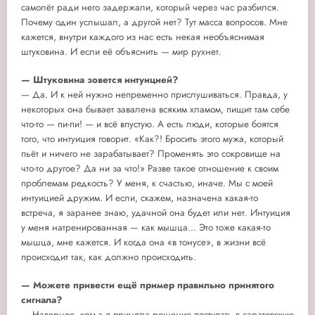
самолёт ради него задержали, который через час разбился.
Почему один услышал, а другой нет? Тут масса вопросов. Мне
кажется, внутри каждого из нас есть некая необъяснимая
штуковина. И если её объяснить — мир рухнет.
— Штуковина зовется интуицией?
— Да. И к ней нужно непременно прислушиваться. Правда, у
некоторых она бывает завалена всяким хламом, пищит там себе
что-то — пи-пи! — и всё впустую. А есть люди, которые боятся
того, что интуиция говорит. «Как?! Бросить этого мужа, который
пьёт и ничего не зарабатывает? Променять это сокровище на
что-то другое? Да ни за что!» Разве такое отношение к своим
проблемам редкость? У меня, к счастью, иначе. Мы с моей
интуицией дружим. И если, скажем, назначена какая-то
встреча, я заранее знаю, удачной она будет или нет. Интуиция
у меня натренированная — как мышца... Это тоже какая-то
мышца, мне кажется. И когда она «в тонусе», в жизни всё
происходит так, как должно происходить.
— Можете привести ещё пример правильно принятого
сигнала?
— Наверное, когда я приняла решение поступать в саратовскую