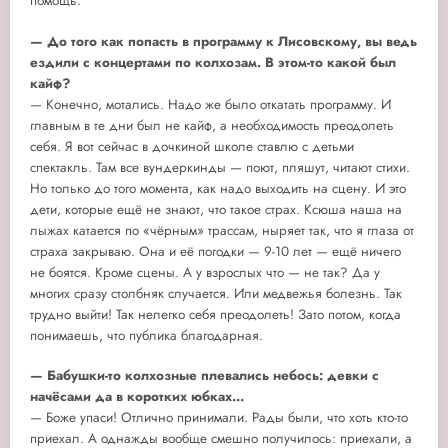
помощь.
— До того как попасть в программу к Лисовскому, вы ведь
ездили с концертами по колхозам. В этом-то какой был
кайф?
— Конечно, мотались. Надо же было откатать программу. И
главным в те дни был не кайф, а необходимость преодолеть
себя. Я вот сейчас в дочкиной школе ставлю с детьми
спектакль. Там все вундеркинды — поют, пляшут, читают стихи.
Но только до того момента, как надо выходить на сцену. И это
дети, которые ещё не знают, что такое страх. Ксюша наша на
лыжах катается по «чёрным» трассам, ныряет так, что я глаза от
страха закрываю. Она и её погодки — 9-10 лет — ещё ничего
не боятся. Кроме сцены. А у взрослых что — не так? Да у
многих сразу столбняк случается. Или медвежья болезнь. Так
трудно выйти! Так нелегко себя преодолеть! Зато потом, когда
понимаешь, что публика благодарная.
— Бабушки-то колхозные плевались небось: девки с
начёсами да в коротких юбках...
— Боже упаси! Отлично принимали. Рады были, что хоть кто-то
приехал. А однажды вообще смешно получилось: приехали, а