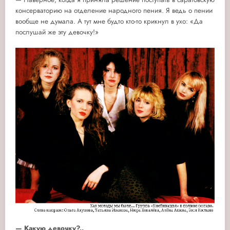
консерваторию на отделение народного пения. Я ведь о пении
вообще не думала. А тут мне будто кто-то крикнул в ухо: «Да
послушай же эту девочку!»
— Какую девочку?..