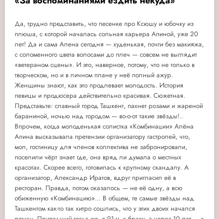
«За воспоминаниями ездить некуда»
Да, трудно представить, что песенке про Ксюшу и юбочку из
плюша, с которой началась сольная карьера Апиной, уже 20
лет! Да и сама Алена сегодня — худенькая, почти без макияжа,
с соломенного цвета волосами до плеч — совсем не выглядит
«ветераном сцены». И это, наверное, потому, что не только в
творческом, но и в личном плане у неё полный ажур.
Женщины знают, как это продлевает молодость. История
певицы и продюсера действительно красивая. Сюжетная.
Представьте: славный город Ташкент, пахнет розами и жареной
бараниной, ночью над городом — во-о-от такие звёзды!..
Впрочем, когда молоденькая солистка «Комбинации» Алёна
Апина высказывала претензии организатору гастролей, что,
мол, гостиницу для членов коллектива не забронировали,
поселили чёрт знает где, она вряд ли думала о местных
красотах. Скорее всего, готовилась к крупному скандалу. А
организатор, Александр Иратов, вдруг пригласил её в
ресторан. Правда, потом оказалось — не её одну, а всю
обиженную «Комбинацию»... В общем, те самые звёзды над
Ташкентом как-то так хитро сошлись, что у этих двоих начался
роман. Приведший тогда же, в 91-м, к браку, а через 10 лет — к