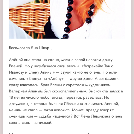
Беседовала Яна Шварц
Алёной она стала на сцене, мама с папой назвали дочку
Еленой. Но у шоу-бизнеса свои законы. «Встречайте Таню
Иванову и Елену Апину!» — звучит как-то не очень. Но если
заменить «Елену» на «Алёну» — другое дело. А вот фамилия
сразу вписалась. Брак Елены с саратовским художником
Валерием Апиным был скоропалительным. Выскочила замуж в
18 лет из чистого любопытства, через год развелась. Но
документы, в которых бывшая Лёвочкина значилась Апиной,
менять не стала — такая волокита. Может, правду говорят:
сменишь имя — судьба изменится? Вот Лена Лёвочкина очень
хотела стать пианисткой.