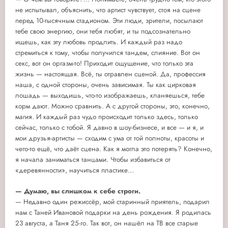
не испытывал, объяснить, что артист чувствует, стоя на сцене
перед 10-тысячным стадионом. Эти люди, зрители, посылают
тебе свою энергию, они тебя любят, и ты подсознательно
ищешь, как эту любовь продлить. И каждый раз надо
стремиться к тому, чтобы получился тандем, слияние. Вот он
секс, вот он оргазм-то! Приходит ощущение, что только эта
жизнь — настоящая. Всё, ты отравлен сценой. Да, профессия
наша, с одной стороны, очень зависимая. Ты как цирковая
лошадь — выходишь, что-то изображаешь, кланяешься, тебе
корм дают. Можно сравнить. А с другой стороны, это, конечно,
магия. И каждый раз чудо происходит только здесь, только
сейчас, только с тобой. Я давно в шоу-бизнесе, и все — и я, и
мои друзья-артисты — сходим с ума от той полноты, красоты и
чего-то ещё, что даёт сцена. Как я могла это потерять? Конечно,
я начала заниматься танцами. Чтобы избавиться от
«деревянности», научиться пластике...
— Думаю, вы слишком к себе строги.
— Недавно один режиссёр, мой старинный приятель, подарил
нам с Таней Ивановой подарки на день рождения. Я родилась
23 августа, а Таня 25-го. Так вот, он нашёл на ТВ все старые