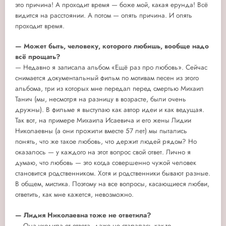
это причина! А проходит время — боже мой, какая ерунда! Всё
видится на расстоянии. А потом — опять причина. И опять
проходит время.
— Может быть, человеку, которого любишь, вообще надо
всё прощать?
— Недавно я записала альбом «Ещё раз про любовь». Сейчас
снимается документальный фильм по мотивам песен из этого
альбома, три из которых мне передал перед смертью Михаил
Танич (мы, несмотря на разницу в возрасте, были очень
дружны). В фильме я выступаю как автор идеи и как ведущая.
Так вот, на примере Михаила Исаевича и его жены Лидии
Николаевны (а они прожили вместе 57 лет) мы пытались
понять, что же такое любовь, что держит людей рядом? Но
оказалось — у каждого на этот вопрос свой ответ. Лично я
думаю, что любовь — это когда совершенно чужой человек
становится родственником. Хотя и родственники бывают разные.
В общем, мистика. Поэтому на все вопросы, касающиеся любви,
ответить, как мне кажется, невозможно.
— Лидия Николаевна тоже не ответила?
— Она уходила от ответа, даже не старалась как-то