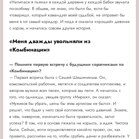
«Напилася я пьяна» в каждой деревне у каждой бабки звучала
по-особому. В общем, не знаю, что было бы, если бы
«товарищ», который командует моей судьбой, не отправил бы
меня в тот самый коридор. И тогда я сказала «прощай» девочке
с хором, и началась совсем другая история.
«Меня дважды увольняли из
«Комбинации»
— Помните первую встречу с будущими соратниками по
«Комбинации»?
— Первая встреча была с Сашей Шишининым. Он,
комсомольский работник, являлся и создателем коллектива, и
автором музыки всех песен, которые мы пели. А началось с
того, что однажды, увидев группу «Мираж», он сказал:
«Мужиков бы убрать, цены бы этим артистам не было». И
решил, что будет у него свой коллектив, чисто девичий. Знаете,
в чём, наверное, изначально была правильность, залог
успеха? В том, что в основе лежала не корысть, а идея. Чистота
была. Сейчас, если осуществляется какой-то проект, он, как
правило, рассчитан на то, чтобы срубить денег и разбежаться. У