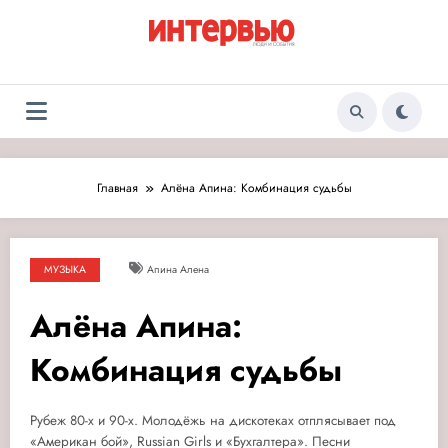
Перейти
к
содержимому
Журнал «Интервью:
Люди и события
Люди и события»
Главная
Алёна Апина: Комбинация судьбы
МУЗЫКА
Апина Алена
Алёна Апина:
Комбинация судьбы
Рубеж 80-х и 90-х. Молодёжь на дискотеках отплясывает под
«Американ бой», Russian Girls и «Бухгалтера». Песни