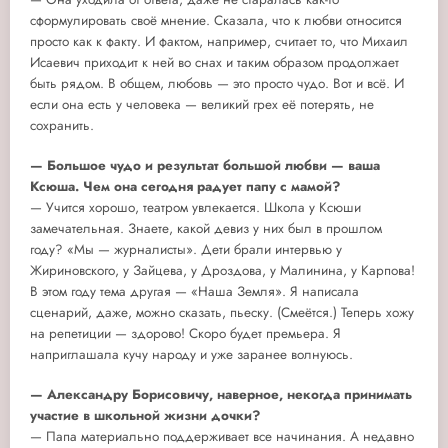
сформулировать своё мнение. Сказала, что к любви относится
просто как к факту. И фактом, например, считает то, что Михаил
Исаевич приходит к ней во снах и таким образом продолжает
быть рядом. В общем, любовь — это просто чудо. Вот и всё. И
если она есть у человека — великий грех её потерять, не
сохранить.
— Большое чудо и результат большой любви — ваша
Ксюша. Чем она сегодня радует папу с мамой?
— Учится хорошо, театром увлекается. Школа у Ксюши
замечательная. Знаете, какой девиз у них был в прошлом
году? «Мы — журналисты». Дети брали интервью у
Жириновского, у Зайцева, у Дроздова, у Малинина, у Карпова!
В этом году тема другая — «Наша Земля». Я написала
сценарий, даже, можно сказать, пьеску. (Смеётся.) Теперь хожу
на репетиции — здорово! Скоро будет премьера. Я
наприглашала кучу народу и уже заранее волнуюсь.
— Александру Борисовичу, наверное, некогда принимать
участие в школьной жизни дочки?
— Папа материально поддерживает все начинания. А недавно