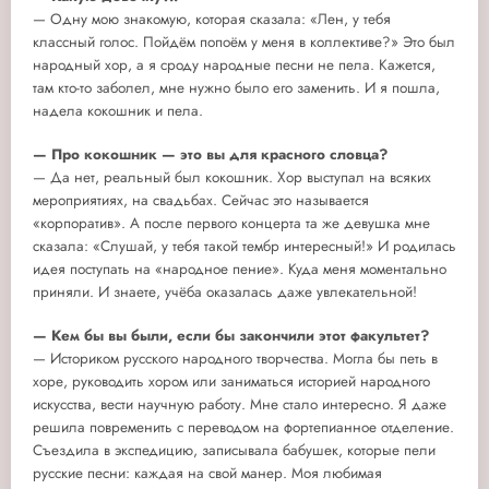
— Одну мою знакомую, которая сказала: «Лен, у тебя
классный голос. Пойдём попоём у меня в коллективе?» Это был
народный хор, а я сроду народные песни не пела. Кажется,
там кто-то заболел, мне нужно было его заменить. И я пошла,
надела кокошник и пела.
— Про кокошник — это вы для красного словца?
— Да нет, реальный был кокошник. Хор выступал на всяких
мероприятиях, на свадьбах. Сейчас это называется
«корпоратив». А после первого концерта та же девушка мне
сказала: «Слушай, у тебя такой тембр интересный!» И родилась
идея поступать на «народное пение». Куда меня моментально
приняли. И знаете, учёба оказалась даже увлекательной!
— Кем бы вы были, если бы закончили этот факультет?
— Историком русского народного творчества. Могла бы петь в
хоре, руководить хором или заниматься историей народного
искусства, вести научную работу. Мне стало интересно. Я даже
решила повременить с переводом на фортепианное отделение.
Съездила в экспедицию, записывала бабушек, которые пели
русские песни: каждая на свой манер. Моя любимая