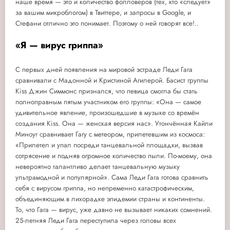
наше время — это и количество фолловеров (тех, кто «следует»
за вашим микроблогом) в Твиттере, и запросы в Google, и
Стефани отлично это понимает. Поэтому о ней говорят все!..
«Я — вирус гриппа»
С первых дней появления на мировой эстраде Леди Гага
сравнивали с Мадонной и Кристиной Агилерой. Басист группы
Kiss Джин Симмонс признался, что певица смогла бы стать
полноправным пятым участником его группы: «Она — самое
удивительное явление, произошедшие в музыке со времён
создания Kiss. Она — женская версия нас». Утончённая Кайли
Миноуг сравнивает Гагу с метеором, прилетевшим из космоса:
«Прилетел и упал посреди танцевальной площадки, вызвав
сотрясение и подняв огромное количество пыли. По-моему, она
невероятно талантливо делает танцевальную музыку
ультрамодной и популярной». Сама Леди Гага готова сравнить
себя с вирусом гриппа, но непременно катастрофическим,
объединяющим в лихорадке эпидемии страны и континенты.
То, что Гага — вирус, уже давно не вызывает никаких сомнений.
25-летняя Леди Гага переступила через головы всех