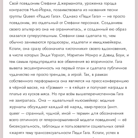
Свой псевдоним Стефани Джерманотта, уроженка города
контрастов Нью-Йорка, позаимствовала из названия песни
группы Queen «Радио Гага». Однако «Леди Гага» — не просто
псевдоним, это отдельный от Стефани персонаж. Созданием
своего альтер-эго она не ограничилась, и созданный ею образ
оказался суперуспешным. Стефани сама сделала то, чем
обычно занимаются продюсеры, издатели и имиджмейкеры.
Кстати, она сразу обозначила «источники» своего вдохновения,
в числе которых Энди Уорхол, Мэрилин Монро и Дэвид Боуи, и
тем самым предупредила все обвинения во вторичности. Гага
вывела эксцентричность на первый план и сделала публичное
чудачество не просто трендом, а игрой. Так, в рамках
собственного перформанса она является на пресс-конференцию
в чёрной маске, на «Грэмми» — в «яйце» и получает награды в
платье из кусков мяса. Но при всём вышеперечисленном Гага
не заигралась. Она — идеальный ньюсмейкер: модные
журналы обсуждают каждый её наряд, квир-пресса (англ.
queer — странный, чудной, иной — термин для обозначения
всего отличного от гетеронормативной модели поведения) — её
бисексуальность, таблоиды и пользователи социальных сетей
«жарят» тему транссексуальности Леди Гага. Кстати, успех в