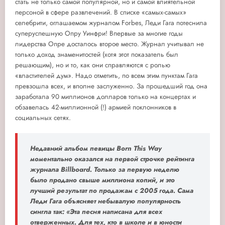
стать не только самой популярной, но и самой влиятельной
персоной в сфере развлечений. В списке «самых-самых»
селебрити, оглашаемом журналом Forbes, Леди Гага потеснила
суперуспешную Опру Уинфри! Впервые за многие годы
лидерства Опре досталось второе место. Журнал учитывал не
только доход знаменитостей (хотя этот показатель был
решающим), но и то, как они справляются с ролью
«властителей дум». Надо отметить, по всем этим пунктам Гага
превзошла всех, и вполне заслуженно. За прошедший год она
заработала 90 миллионов долларов только на концертах и
обзавелась 42-миллионной (!) армией поклонников в
социальных сетях.
Недавний альбом певицы Born This Way
моментально оказался на первой строчке рейтинга
журнала Billboard. Только за первую неделю
было продано свыше миллиона копий, и это
лучший результат по продажам с 2005 года. Сама
Леди Гага объясняет небывалую популярность
сингла так: «Эта песня написана для всех
отверженных. Для тех, кто в школе и в юности