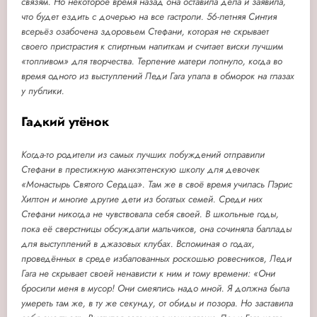
связям. Но некоторое время назад она оставила дела и заявила,
что будет ездить с дочерью на все гастроли. 56-летняя Синтия
всерьёз озабочена здоровьем Стефани, которая не скрывает
своего пристрастия к спиртным напиткам и считает виски лучшим
«топливом» для творчества. Терпение матери лопнуло, когда во
время одного из выступлений Леди Гага упала в обморок на глазах
у публики.
Гадкий утёнок
Когда-то родители из самых лучших побуждений отправили
Стефани в престижную манхэттенскую школу для девочек
«Монастырь Святого Сердца». Там же в своё время училась Пэрис
Хилтон и многие другие дети из богатых семей. Среди них
Стефани никогда не чувствовала себя своей. В школьные годы,
пока её сверстницы обсуждали мальчиков, она сочиняла баллады
для выступлений в джазовых клубах. Вспоминая о годах,
проведённых в среде избалованных роскошью ровесников, Леди
Гага не скрывает своей ненависти к ним и тому времени: «Они
бросили меня в мусор! Они смеялись надо мной. Я должна была
умереть там же, в ту же секунду, от обиды и позора. Но заставила