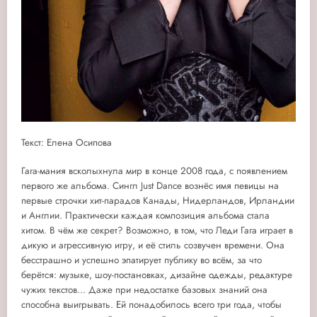
Текст: Елена Осипова
Гага-мания всколыхнула мир в конце 2008 года, с появлением
первого же альбома. Сингл Just Dancе вознёс имя певицы на
первые строчки хит-парадов Канады, Нидерландов, Ирландии
и Англии. Практически каждая композиция альбома стала
хитом. В чём же секрет? Возможно, в том, что Леди Гага играет в
дикую и агрессивную игру, и её стиль созвучен времени. Она
бесстрашно и успешно эпатирует публику во всём, за что
берётся: музыке, шоу-постановках, дизайне одежды, редактуре
чужих текстов... Даже при недостатке базовых знаний она
способна выигрывать. Ей понадобилось всего три года, чтобы