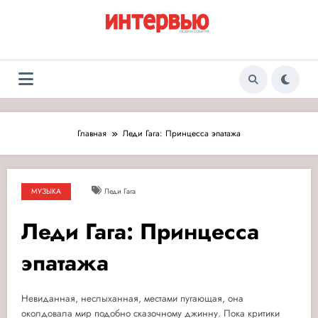
Перейти
к
содержимому
Журнал «Интервью:
Люди и события
Люди и события»
Главная
Леди Гага: Принцесса эпатажа
МУЗЫКА
Леди Гага
Леди Гага: Принцесса
эпатажа
Невиданная, неслыханная, местами пугающая, она
околдовала мир подобно сказочному джинну.
Пока критики