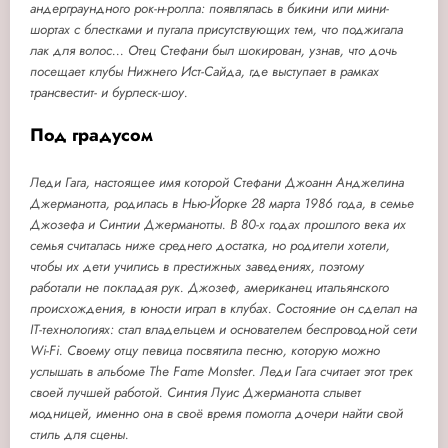
андерграундного рок-н-ролла: появлялась в бикини или мини-
шортах с блестками и пугала присутствующих тем, что поджигала
лак для волос... Отец Стефани был шокирован, узнав, что дочь
посещает клубы Нижнего Ист-Сайда, где выступает в рамках
трансвестит- и бурлеск-шоу.
Под градусом
Леди Гага, настоящее имя которой Стефани Джоанн Анджелина
Джерманотта, родилась в Нью-Йорке 28 марта 1986 года, в семье
Джозефа и Синтии Джерманотты. В 80-х годах прошлого века их
семья считалась ниже среднего достатка, но родители хотели,
чтобы их дети учились в престижных заведениях, поэтому
работали не покладая рук. Джозеф, американец итальянского
происхождения, в юности играл в клубах. Состояние он сделал на
IT-технологиях: стал владельцем и основателем беспроводной сети
Wi-Fi. Своему отцу певица посвятила песню, которую можно
услышать в альбоме The Fame Monster. Леди Гага считает этот трек
своей лучшей работой. Синтия Луис Джерманотта слывет
модницей, именно она в своё время помогла дочери найти свой
стиль для сцены.