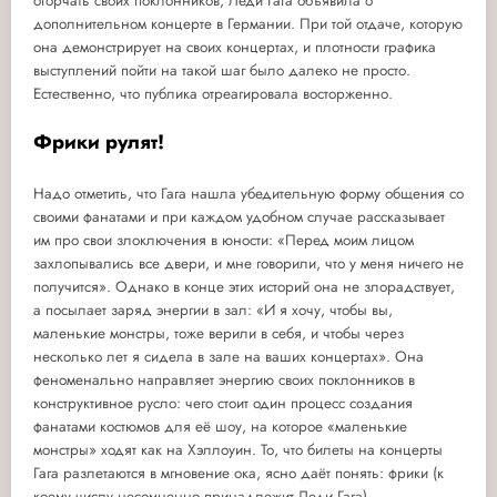
огорчать своих поклонников, Леди Гага объявила о
дополнительном концерте в Германии. При той отдаче, которую
она демонстрирует на своих концертах, и плотности графика
выступлений пойти на такой шаг было далеко не просто.
Естественно, что публика отреагировала восторженно.
Фрики рулят!
Надо отметить, что Гага нашла убедительную форму общения со
своими фанатами и при каждом удобном случае рассказывает
им про свои злоключения в юности: «Перед моим лицом
захлопывались все двери, и мне говорили, что у меня ничего не
получится». Однако в конце этих историй она не злорадствует,
а посылает заряд энергии в зал: «И я хочу, чтобы вы,
маленькие монстры, тоже верили в себя, и чтобы через
несколько лет я сидела в зале на ваших концертах». Она
феноменально направляет энергию своих поклонников в
конструктивное русло: чего стоит один процесс создания
фанатами костюмов для её шоу, на которое «маленькие
монстры» ходят как на Хэллоуин. То, что билеты на концерты
Гага разлетаются в мгновение ока, ясно даёт понять: фрики (к
коему числу несомненно принадлежит Леди Гага)