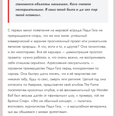
становился объектом насмешек. Кого считали
ненормальными. Я сама такой была и до сих пор
такой остаюсь».
С первых минут появления на мировой эстраде Леди Гага не
прекращаются споры, что же она такое: успешный
коммерческий и заранее просчитанный проект или уникальное
явление природы. А что, если и то, и другое? Она талантлива,
и это неоспоримо. Вся её карьера — демонстрация простого
правила: нужно работать и, что очень важно, не воспринимать
себя слишком серьёзно. Агрессивная сексуальность —
огромное преимущество Леди Гага перед конкурентами по
чартам. Она быстро дала понять, что в её творчестве нет
никаких табу, будь то секс, смерть или религия. Целый год она
колесила по Америке, представляя свой альбом The Fame
посетителям крохотных клубов, и её феноменальный тур Monster
Ball был весьма далёк от «фанерных» шоу, к примеру, той же
Бритни Спирс. «Это не обычный концерт, — пыталась
втолковать журналистам Леди Гага, — а масштабная вечеринка,
где мы общаемся с моими зрителями».