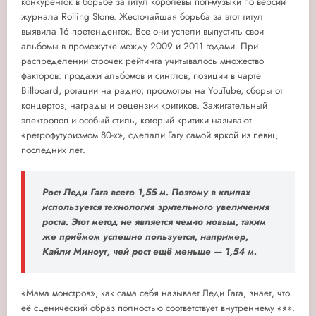
конкуренток в борьбе за титул королевы поп-музыки по версии
журнала Rolling Stone. Жесточайшая борьба за этот титул
выявила 16 претенденток. Все они успели выпустить свои
альбомы в промежутке между 2009 и 2011 годами. При
распределении строчек рейтинга учитывалось множество
факторов: продажи альбомов и синглов, позиции в чарте
Billboard, ротации на радио, просмотры на YouTube, сборы от
концертов, награды и рецензии критиков. Зажигательный
электропоп и особый стиль, который критики называют
«ретрофутуризмом 80-х», сделали Гагу самой яркой из певиц
последних лет.
Рост Леди Гага всего 1,55 м. Поэтому в клипах
используется технология зрительного увеличения
роста. Этот метод не является чем-то новым, таким
же приёмом успешно пользуется, например,
Кайли Миноуг, чей рост ещё меньше — 1,54 м.
«Мама монстров», как сама себя называет Леди Гага, знает, что
её сценический образ полностью соответствует внутреннему «я».