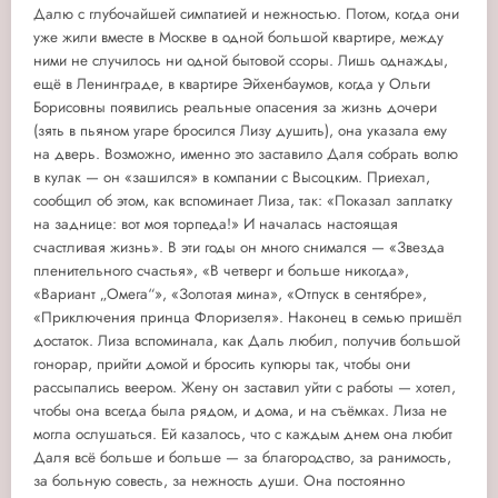
Далю с глубочайшей симпатией и нежностью. Потом, когда они
уже жили вместе в Москве в одной большой квартире, между
ними не случилось ни одной бытовой ссоры. Лишь однажды,
ещё в Ленинграде, в квартире Эйхенбаумов, когда у Ольги
Борисовны появились реальные опасения за жизнь дочери
(зять в пьяном угаре бросился Лизу душить), она указала ему
на дверь. Возможно, именно это заставило Даля собрать волю
в кулак — он «зашился» в компании с Высоцким. Приехал,
сообщил об этом, как вспоминает Лиза, так: «Показал заплатку
на заднице: вот моя торпеда!» И началась настоящая
счастливая жизнь». В эти годы он много снимался — «Звезда
пленительного счастья», «В четверг и больше никогда»,
«Вариант „Омега“», «Золотая мина», «Отпуск в сентябре»,
«Приключения принца Флоризеля». Наконец в семью пришёл
достаток. Лиза вспоминала, как Даль любил, получив большой
гонорар, прийти домой и бросить купюры так, чтобы они
рассыпались веером. Жену он заставил уйти с работы — хотел,
чтобы она всегда была рядом, и дома, и на съёмках. Лиза не
могла ослушаться. Ей казалось, что с каждым днем она любит
Даля всё больше и больше — за благородство, за ранимость,
за больную совесть, за нежность души. Она постоянно