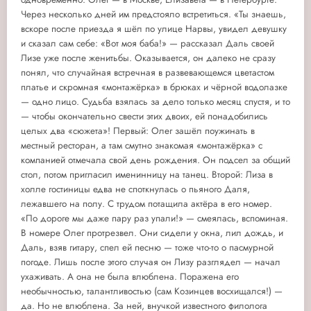
Через несколько дней им предстояло встретиться. «Ты знаешь,
вскоре после приезда я шёл по улице Нарвы, увидел девушку
и сказал сам себе: «Вот моя баба!» — рассказал Даль своей
Лизе уже после женитьбы. Оказывается, он далеко не сразу
понял, что случайная встречная в развевающемся цветастом
платье и скромная «монтажёрка» в брюках и чёрной водолазке
— одно лицо. Судьба взялась за дело только месяц спустя, и то
— чтобы окончательно свести этих двоих, ей понадобились
целых два «сюжета»! Первый: Олег зашёл поужинать в
местный ресторан, а там смутно знакомая «монтажёрка» с
компанией отмечала свой день рождения. Он подсел за общий
стол, потом пригласил именинницу на танец. Второй: Лиза в
холле гостиницы едва не споткнулась о пьяного Даля,
лежавшего на полу. С трудом потащила актёра в его номер.
«По дороге мы даже пару раз упали!» — смеялась, вспоминая.
В номере Олег протрезвел. Они сидели у окна, лил дождь, и
Даль, взяв гитару, спел ей песню — тоже что-то о пасмурной
погоде. Лишь после этого случая он Лизу разглядел — начал
ухаживать. А она не была влюблена. Поражена его
необычностью, талантливостью (сам Козинцев восхищался!) —
да. Но не влюблена. За ней, внучкой известного филолога