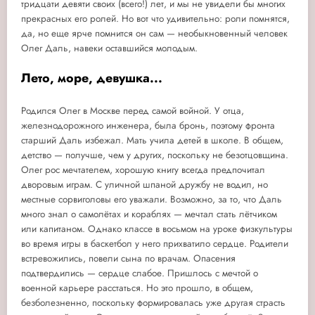
тридцати девяти своих (всего!) лет, и мы не увидели бы многих
прекрасных его ролей. Но вот что удивительно: роли помнятся,
да, но еще ярче помнится он сам — необыкновенный человек
Олег Даль, навеки оставшийся молодым.
Лето, море, девушка...
Родился Олег в Москве перед самой войной. У отца,
железнодорожного инженера, была бронь, поэтому фронта
старший Даль избежал. Мать учила детей в школе. В общем,
детство — получше, чем у других, поскольку не безотцовщина.
Олег рос мечтателем, хорошую книгу всегда предпочитал
дворовым играм. С уличной шпаной дружбу не водил, но
местные сорвиголовы его уважали. Возможно, за то, что Даль
много знал о самолётах и кораблях — мечтал стать лётчиком
или капитаном. Однако классе в восьмом на уроке физкультуры
во время игры в баскетбол у него прихватило сердце. Родители
встревожились, повели сына по врачам. Опасения
подтвердились — сердце слабое. Пришлось с мечтой о
военной карьере расстаться. Но это прошло, в общем,
безболезненно, поскольку формировалась уже другая страсть