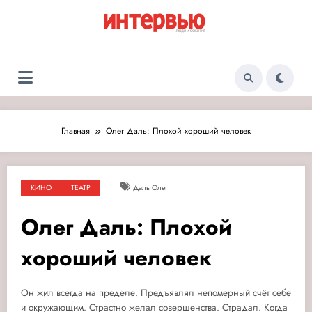
Перейти
к
содержимому
Журнал «Интервью:
Люди и события
Люди и события»
Главная
Олег Даль: Плохой хороший человек
КИНО
ТЕАТР
Даль Олег
Олег Даль: Плохой
хороший человек
Он жил всегда на пределе. Предъявлял непомерный счёт себе
и окружающим. Страстно желал совершенства. Страдал.
Когда