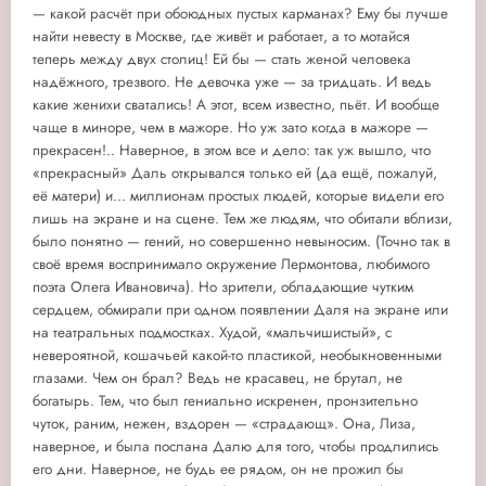
— какой расчёт при обоюдных пустых карманах? Ему бы лучше
найти невесту в Москве, где живёт и работает, а то мотайся
теперь между двух столиц! Ей бы — стать женой человека
надёжного, трезвого. Не девочка уже — за тридцать. И ведь
какие женихи сватались! А этот, всем известно, пьёт. И вообще
чаще в миноре, чем в мажоре. Но уж зато когда в мажоре —
прекрасен!.. Наверное, в этом все и дело: так уж вышло, что
«прекрасный» Даль открывался только ей (да ещё, пожалуй,
её матери) и... миллионам простых людей, которые видели его
лишь на экране и на сцене. Тем же людям, что обитали вблизи,
было понятно — гений, но совершенно невыносим. (Точно так в
своё время воспринимало окружение Лермонтова, любимого
поэта Олега Ивановича). Но зрители, обладающие чутким
сердцем, обмирали при одном появлении Даля на экране или
на театральных подмостках. Худой, «мальчишистый», с
невероятной, кошачьей какой-то пластикой, необыкновенными
глазами. Чем он брал? Ведь не красавец, не брутал, не
богатырь. Тем, что был гениально искренен, пронзительно
чуток, раним, нежен, вздорен — «страдающ». Она, Лиза,
наверное, и была послана Далю для того, чтобы продлились
его дни. Наверное, не будь ее рядом, он не прожил бы