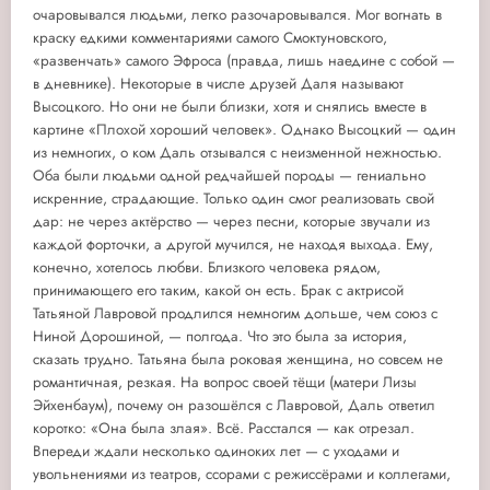
очаровывался людьми, легко разочаровывался. Мог вогнать в
краску едкими комментариями самого Смоктуновского,
«развенчать» самого Эфроса (правда, лишь наедине с собой —
в дневнике). Некоторые в числе друзей Даля называют
Высоцкого. Но они не были близки, хотя и снялись вместе в
картине «Плохой хороший человек». Однако Высоцкий — один
из немногих, о ком Даль отзывался с неизменной нежностью.
Оба были людьми одной редчайшей породы — гениально
искренние, страдающие. Только один смог реализовать свой
дар: не через актёрство — через песни, которые звучали из
каждой форточки, а другой мучился, не находя выхода. Ему,
конечно, хотелось любви. Близкого человека рядом,
принимающего его таким, какой он есть. Брак с актрисой
Татьяной Лавровой продлился немногим дольше, чем союз с
Ниной Дорошиной, — полгода. Что это была за история,
сказать трудно. Татьяна была роковая женщина, но совсем не
романтичная, резкая. На вопрос своей тёщи (матери Лизы
Эйхенбаум), почему он разошёлся с Лавровой, Даль ответил
коротко: «Она была злая». Всё. Расстался — как отрезал.
Впереди ждали несколько одиноких лет — с уходами и
увольнениями из театров, ссорами с режиссёрами и коллегами,