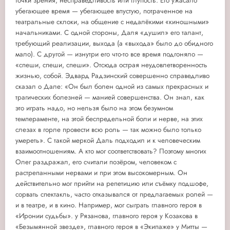
точки зрения, несправедливость или глупость. Его ужасало
убегающее время — убегающее впустую, потраченное на
театральные склоки, на общение с недалёкими «киношными»
начальниками. С одной стороны, Даля «душил» его талант,
требующий реализации, выхода (а «выхода» было до обидного
мало). С другой — изнутри его что-то все время подгоняло —
«спеши, спеши, спеши». Отсюда острая неудовлетворенность
жизнью, собой. Эдвард Радзинский совершенно справедливо
сказал о Дале: «Он был болен одной из самых прекрасных и
трагических болезней — манией совершенства. Он знал, как
это играть надо, но нельзя было на этом безумном
темпераменте, на этой беспредельной боли и нерве, на этих
слезах в горле провести всю роль — так можно было только
умереть». С такой меркой Даль подходил и к человеческим
взаимоотношениям. А кто мог соответствовать? Поэтому многих
Олег раздражал, его считали позёром, человеком с
растрепанными нервами и при этом высокомерным. Он
действительно мог прийти на репетицию или съёмку подшофе,
сорвать спектакль, часто отказывался от предлагаемых ролей —
и в театре, и в кино. Например, мог сыграть главного героя в
«Иронии судьбы». у Рязанова, главного героя у Козакова в
«Безымянной звезде», главного героя в «Экипаже» у Митты —