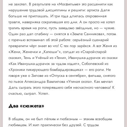
не захотел. В результате на «Мосфильме» это расценили как
нарушение трудовой дисциплины и решили: артиста Даля
больше не приглашать. И три года длилась откровенная
травля, наверняка сократившая его дни. А он просто не хотел
тратить время на роли, пусть заведомо звёздные, но — чужие.
Один раз дал слабину — снялся в «Земле Санникова», потом
с горечью вспоминал об этой работе: серьёзный сценарий
превратили чёрт знает во что! С тех пор зарёкся. А вот Женя из
«Жени, Женечки и „Катюши“», солдат из «Старой-старой
сказки», Тень и Учёный из «Тени», Иванушка-дурачок из сказки
«Как Иванушка-дурачок за чудом ходил», Соболевский из
«Хроники пикирующего бомбардировщика» — его роли. Не
говоря уже о Зилове из «Отпуска в сентябре», фильма, снятого
по пьесе Александра Вампилова «Утиная охота». Как мечтал
Даль сыграть этого потерявшего себя несчастного человека! К
счастью, сыграл. Успел.
Два «сюжета»
В общем, он не был лёгким и любезным — этаким всеобщим
любимцем. И жил практически без друзей. С трудом