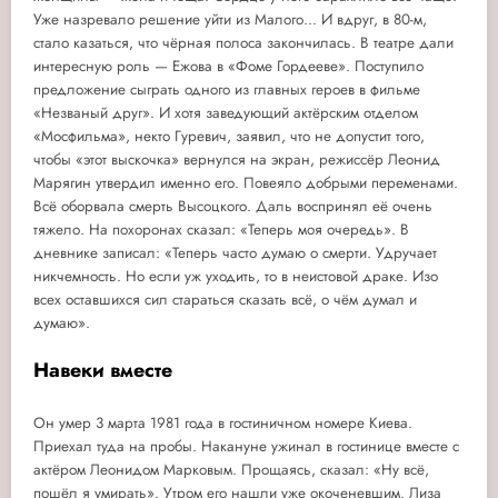
Уже назревало решение уйти из Малого... И вдруг, в 80-м,
стало казаться, что чёрная полоса закончилась. В театре дали
интересную роль — Ежова в «Фоме Гордееве». Поступило
предложение сыграть одного из главных героев в фильме
«Незваный друг». И хотя заведующий актёрским отделом
«Мосфильма», некто Гуревич, заявил, что не допустит того,
чтобы «этот выскочка» вернулся на экран, режиссёр Леонид
Марягин утвердил именно его. Повеяло добрыми переменами.
Всё оборвала смерть Высоцкого. Даль воспринял её очень
тяжело. На похоронах сказал: «Теперь моя очередь». В
дневнике записал: «Теперь часто думаю о смерти. Удручает
никчемность. Но если уж уходить, то в неистовой драке. Изо
всех оставшихся сил стараться сказать всё, о чём думал и
думаю».
Навеки вместе
Он умер 3 марта 1981 года в гостиничном номере Киева.
Приехал туда на пробы. Накануне ужинал в гостинице вместе с
актёром Леонидом Марковым. Прощаясь, сказал: «Ну всё,
пошёл я умирать». Утром его нашли уже окоченевшим. Лиза