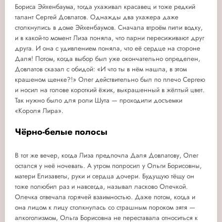
Бориса Эйхенбаума, тогда ухаживал красавец и тоже редкий
талант Сергей Довлатов. Однажды два ухажера даже
столкнулись в доме Эйхенбаумов. Сначала втроём пили водку,
и в какой-то момент Лиза поняла, что парни пересиживают друг
друга. И она с удивлением поняла, что её сердце на стороне
Даля! Потом, когда выбор был уже окончательно определен,
Довлатов сказал с обидой: «И что ты в нём нашла, в этом
крашеном щенке?!» Олег действительно был по плечо Сергею
и носил на голове короткий ёжик, выкрашенный в жёлтый цвет.
Так нужно было для роли Шута — проходили досъемки
«Короля Лира».
Чёрно-белые полосы
В тот же вечер, когда Лиза предпочла Даля Довлатову, Олег
остался у неё ночевать. А утром попросил у Ольги Борисовны,
матери Елизаветы, руки и сердца дочери. Будущую тёщу он
тоже полюбил раз и навсегда, называл ласково Олечкой.
Олечка отвечала горячей взаимностью. Даже потом, когда и
она лицом к лицу столкнулась со страшным пороком зятя —
алкоголизмом, Ольга Борисовна не переставала относиться к