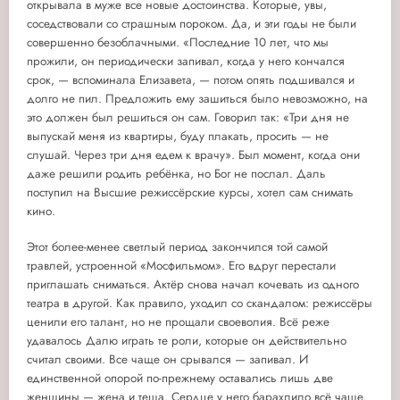
открывала в муже все новые достоинства. Которые, увы,
соседствовали со страшным пороком. Да, и эти годы не были
совершенно безоблачными. «Последние 10 лет, что мы
прожили, он периодически запивал, когда у него кончался
срок, — вспоминала Елизавета, — потом опять подшивался и
долго не пил. Предложить ему зашиться было невозможно, на
это должен был решиться он сам. Говорил так: «Три дня не
выпускай меня из квартиры, буду плакать, просить — не
слушай. Через три дня едем к врачу». Был момент, когда они
даже решили родить ребёнка, но Бог не послал. Даль
поступил на Высшие режиссёрские курсы, хотел сам снимать
кино.
Этот более-менее светлый период закончился той самой
травлей, устроенной «Мосфильмом». Его вдруг перестали
приглашать сниматься. Актёр снова начал кочевать из одного
театра в другой. Как правило, уходил со скандалом: режиссёры
ценили его талант, но не прощали своеволия. Всё реже
удавалось Далю играть те роли, которые он действительно
считал своими. Все чаще он срывался — запивал. И
единственной опорой по-прежнему оставались лишь две
женщины — жена и теща. Сердце у него барахлило всё чаще.