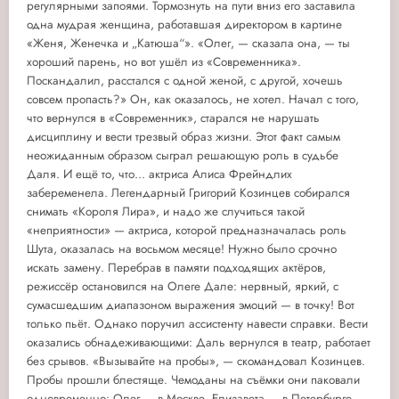
регулярными запоями. Тормознуть на пути вниз его заставила
одна мудрая женщина, работавшая директором в картине
«Женя, Женечка и „Катюша“». «Олег, — сказала она, — ты
хороший парень, но вот ушёл из «Современника».
Поскандалил, расстался с одной женой, с другой, хочешь
совсем пропасть?» Он, как оказалось, не хотел. Начал с того,
что вернулся в «Современник», старался не нарушать
дисциплину и вести трезвый образ жизни. Этот факт самым
неожиданным образом сыграл решающую роль в судьбе
Даля. И ещё то, что... актриса Алиса Фрейндлих
забеременела. Легендарный Григорий Козинцев собирался
снимать «Короля Лира», и надо же случиться такой
«неприятности» — актриса, которой предназначалась роль
Шута, оказалась на восьмом месяце! Нужно было срочно
искать замену. Перебрав в памяти подходящих актёров,
режиссёр остановился на Олеге Дале: нервный, яркий, с
сумасшедшим диапазоном выражения эмоций — в точку! Вот
только пьёт. Однако поручил ассистенту навести справки. Вести
оказались обнадеживающими: Даль вернулся в театр, работает
без срывов. «Вызывайте на пробы», — скомандовал Козинцев.
Пробы прошли блестяще. Чемоданы на съёмки они паковали
одновременно: Олег — в Москве, Елизавета — в Петербурге.