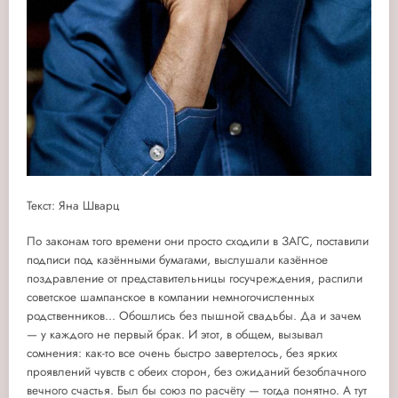
Текст: Яна Шварц
По законам того времени они просто сходили в ЗАГС, поставили
подписи под казёнными бумагами, выслушали казённое
поздравление от представительницы госучреждения, распили
советское шампанское в компании немногочисленных
родственников... Обошлись без пышной свадьбы. Да и зачем
— у каждого не первый брак. И этот, в общем, вызывал
сомнения: как-то все очень быстро завертелось, без ярких
проявлений чувств с обеих сторон, без ожиданий безоблачного
вечного счастья. Был бы союз по расчёту — тогда понятно. А тут