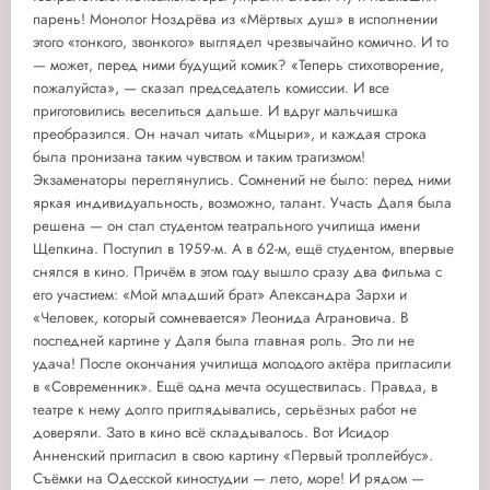
парень! Монолог Ноздрёва из «Мёртвых душ» в исполнении
этого «тонкого, звонкого» выглядел чрезвычайно комично. И то
— может, перед ними будущий комик? «Теперь стихотворение,
пожалуйста», — сказал председатель комиссии. И все
приготовились веселиться дальше. И вдруг мальчишка
преобразился. Он начал читать «Мцыри», и каждая строка
была пронизана таким чувством и таким трагизмом!
Экзаменаторы переглянулись. Сомнений не было: перед ними
яркая индивидуальность, возможно, талант. Участь Даля была
решена — он стал студентом театрального училища имени
Щепкина. Поступил в 1959-м. А в 62-м, ещё студентом, впервые
снялся в кино. Причём в этом году вышло сразу два фильма с
его участием: «Мой младший брат» Александра Зархи и
«Человек, который сомневается» Леонида Аграновича. В
последней картине у Даля была главная роль. Это ли не
удача! После окончания училища молодого актёра пригласили
в «Современник». Ещё одна мечта осуществилась. Правда, в
театре к нему долго приглядывались, серьёзных работ не
доверяли. Зато в кино всё складывалось. Вот Исидор
Анненский пригласил в свою картину «Первый троллейбус».
Съёмки на Одесской киностудии — лето, море! И рядом —