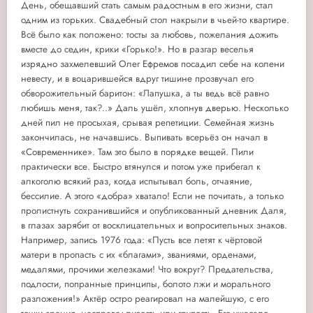
День, обещавший стать самым радостным в его жизни, стал
одним из горьких. Свадебный стол накрыли в чьей-то квартире.
Всё было как положено: тосты за любовь, пожелания дожить
вместе до седин, крики «Горько!». Но в разгар веселья
изрядно захмелевший Олег Ефремов посадил себе на колени
невесту, и в воцарившейся вдруг тишине прозвучал его
обворожительный баритон: «Лапушка, а ты ведь всё равно
любишь меня, так?..» Даль ушёл, хлопнув дверью. Несколько
дней пил не просыхая, срывая репетиции. Семейная жизнь
закончилась, не начавшись. Выпивать всерьёз он начал в
«Современнике». Там это было в порядке вещей. Пили
практически все. Быстро втянулся и потом уже прибегал к
алкоголю всякий раз, когда испытывал боль, отчаяние,
бессилие. А этого «добра» хватало! Если не почитать, а только
пролистнуть сохранившийся и опубликованный дневник Даля,
в глазах зарябит от восклицательных и вопросительных знаков.
Например, запись 1976 года: «Пусть все летят к чёртовой
матери в пропасть с их «благами», званиями, орденами,
медалями, прочими железками! Что вокруг? Предательства,
подлости, попранные принципы, болото лжи и морального
разложения!» Актёр остро реагировал на малейшую, с его