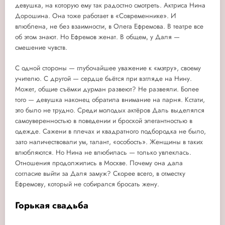
девушка, на которую ему так радостно смотреть. Актриса Нина
Дорошина. Она тоже работает в «Современнике». И
влюблена, не без взаимности, в Олега Ефремова. В театре все
об этом знают. Но Ефремов женат. В общем, у Даля —
смешение чувств.
С одной стороны — глубочайшее уважение к «мэтру», своему
учителю. С другой — сердце бьётся при взгляде на Нину.
Может, общие съёмки дурман развеют? Не развеяли. Более
того — девушка наконец обратила внимание на парня. Кстати,
это было не трудно. Среди молодых актёров Даль выделялся
самоуверенностью в поведении и броской элегантностью в
одежде. Сажени в плечах и квадратного подбородка не было,
зато наличествовали ум, талант, «особость». Женщины в таких
влюбляются. Но Нина не влюбилась — только увлеклась.
Отношения продолжились в Москве. Почему она дала
согласие выйти за Даля замуж? Скорее всего, в отместку
Ефремову, который не собирался бросать жену.
Горькая свадьба