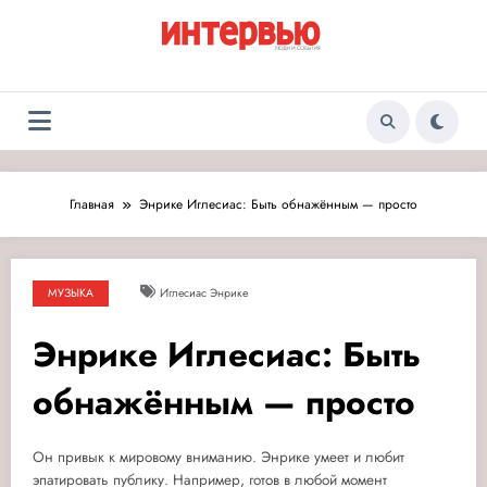
Перейти
к
содержимому
Журнал «Интервью:
Люди и события
Люди и события»
Главная
Энрике Иглесиас: Быть обнажённым — просто
МУЗЫКА
Иглесиас Энрике
Энрике Иглесиас: Быть
обнажённым — просто
Он привык к мировому вниманию. Энрике умеет и любит
эпатировать публику. Например, готов в любой момент