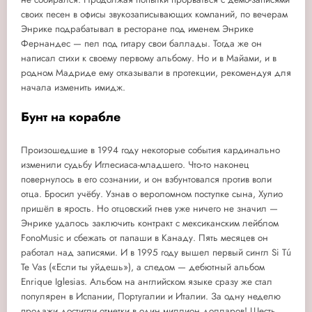
своих песен в офисы звукозаписывающих компаний, по вечерам
Энрике подрабатывал в ресторане под именем Энрике
Фернандес — пел под гитару свои баллады. Тогда же он
написал стихи к своему первому альбому. Но и в Майами, и в
родном Мадриде ему отказывали в протекции, рекомендуя для
начала изменить имидж.
Бунт на корабле
Произошедшие в 1994 году некоторые события кардинально
изменили судьбу Иглесиаса-младшего. Что-то наконец
повернулось в его сознании, и он взбунтовался против воли
отца. Бросил учёбу. Узнав о вероломном поступке сына, Хулио
пришёл в ярость. Но отцовский гнев уже ничего не значил —
Энрике удалось заключить контракт с мексиканским лейблом
FonoMusic и сбежать от папаши в Канаду. Пять месяцев он
работал над записями. И в 1995 году вышел первый сингл Si Tú
Te Vas («Если ты уйдешь»), а следом — дебютный альбом
Enrique Iglesias. Альбом на английском языке сразу же стал
популярен в Испании, Португалии и Италии. За одну неделю
продажи достигли отметки в один миллион долларов! Шесть