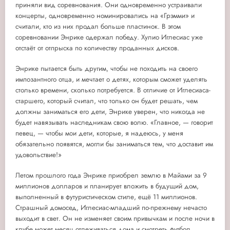
приняли вид соревнования. Они одновременно устраивали
концерты, одновременно номинировались на «Грэмми» и
считали, кто из них продал больше пластинок. В этом
соревновании Энрике одержал победу. Хулио Иглесиас уже
отстаёт от отпрыска по количеству проданных дисков.
Энрике пытается быть другим, чтобы не походить на своего
импозантного отца, и мечтает о детях, которым сможет уделять
столько времени, сколько потребуется. В отличие от Иглесиаса-
старшего, который считал, что только он будет решать, чем
должны заниматься его дети, Энрике уверен, что никогда не
будет навязывать наследникам свою волю. «Главное, — говорит
певец, — чтобы мои дети, которые, я надеюсь, у меня
обязательно появятся, могли бы заниматься тем, что доставит им
удовольствие!»
Летом прошлого года Энрике приобрел землю в Майами за 9
миллионов долларов и планирует вложить в будущий дом,
выполненный в футуристическом стиле, ещё 11 миллионов.
Страшный домосед, Иглесиас-младший по-прежнему нечасто
выходит в свет. Он не изменяет своим привычкам и после ночи в
клубе может месяц отлеживаться дома и смотреть футбол.