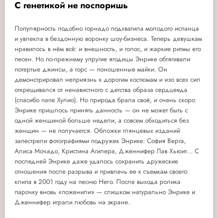
С генетикой не поспоришь
Популярность подобно торнадо подхватила молодого испанца
и увлекла в бездонную воронку шоу-бизнеса. Теперь девушкам
нравилось в нём всё: и внешность, и голос, и жаркие ритмы его
песен. Но по-прежнему упругие ягодицы Энрике обтягивали
потертые джинсы, а торс — поношенные майки. Он
демонстрировал неприязнь к дорогим костюмам и изо всех сил
открещивался от ненавистного с детства образа сердцееда
(спасибо папе Хулио). Но природа брала своё, и очень скоро
Энрике пришлось принять данность — он не может быть с
одной женщиной больше недели, а совсем обходиться без
женщин — не получается. Обложки глянцевых изданий
запестрели фотографиями подружек Энрике: София Верга,
Алиса Мочадо, Кристина Агилера, Дженнифер Лав Хьюит... С
последней Энрике даже удалось сохранить дружеские
отношения после разрыва и привлечь ее к съемкам своего
клипа в 2001 году на песню Hero. После выхода ролика
парочку вновь «поженили» — слишком натурально Энрике и
Дженнифер играли любовь на экране.