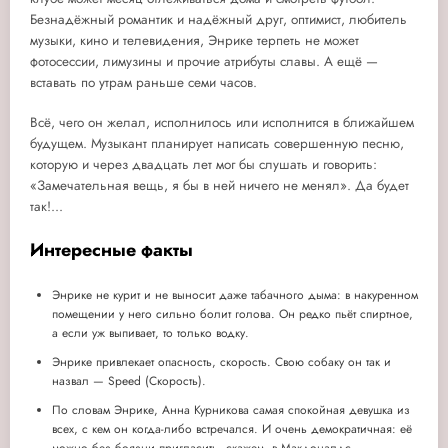
Безнадёжный романтик и надёжный друг, оптимист, любитель
музыки, кино и телевидения, Энрике терпеть не может
фотосессии, лимузины и прочие атрибуты славы. А ещё —
вставать по утрам раньше семи часов.
Всё, чего он желал, исполнилось или исполнится в ближайшем
будущем. Музыкант планирует написать совершенную песню,
которую и через двадцать лет мог бы слушать и говорить:
«Замечательная вещь, я бы в ней ничего не менял». Да будет
так!...
Интересные факты
Энрике не курит и не выносит даже табачного дыма: в накуренном
помещении у него сильно болит голова. Он редко пьёт спиртное,
а если уж выпивает, то только водку.
Энрике привлекает опасность, скорость. Свою собаку он так и
назвал — Speed (Скорость).
По словам Энрике, Анна Курникова самая спокойная девушка из
всех, с кем он когда-либо встречался. И очень демократичная: её