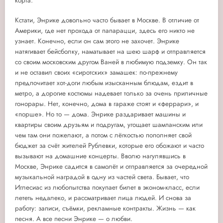
корта.
Кстати, Энрике довольно часто бывает в Москве. В отличие от
Америки, где нет прохода от папарацци, здесь его никто не
узнает. Конечно, если он сам этого не захочет. Энрике
натягивает бейсболку, наматывает на шею шарф и отправляется
со своим московским другом Ваней в любимую подземку. Он так
и не оставил своих «сиротских» замашек: по-прежнему
предпочитает хот-доги любым изысканным блюдам, ездит в
метро, а дорогие костюмы надевает только за очень приличные
гонорары. Нет, конечно, дома в гараже стоят и «феррари», и
«порше». Но то — дома. Энрике раздаривает машины и
квартиры своим друзьям и подругам, угощает шампанским или
чем там они пожелают, а потом с лёгкостью пополняет свой
бюджет за счёт жителей Рублевки, которые его обожают и часто
вызывают на домашние концерты. Вволю нагулявшись в
Москве, Энрике садится в самолёт и отправляется за очередной
музыкальной наградой в одну из частей света. Бывает, что
Иглесиас из любопытства покупает билет в эконом-класс, если
лететь недалеко, и рассматривает лица людей. И снова за
работу: записи, съёмки, рекламные контракты. Жизнь — как
песня. А все песни Энрике — о любви.