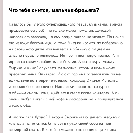
Что тебе снится, мальчик-бродяга?
Казалось бы, у этого суперуспешного певца, музыканта, артиста,
продюсера есть всё, что только может пожелать молодой
человек его возраста, но ему всегда чего-то не хватает. По ночам
его изводит бессонница. И тогда Энрике носится по побережью
на своём мотоцикле или валяется в обнимку с пиццей на
диване перед телевизором. Или сочиняет новую песню. Или
играет со своими любимыми собаками. А если вдруг между
Энрике и Анной случается размолвка, ссоры и шум в доме
пресекает няня Оливарес. До сих пор она остается чуть ли не
единственным в мире человеком, которому Энрике Иглесиас
доверяет безоговорочно. Няня ездит почти во все туры с
любимым «малышом», ждёт его в отеле после концерта. А он
очень любит выпить с ней кофе в ресторанчике и пошушукаться
о том, о сём.
А что же папа Хулио? Некогда Энрике отягощал его звёздную
жизнь, а ныне сынок блистает в лучах своей собственной
всемирной славы. В какой-то момент отношения отца и сына