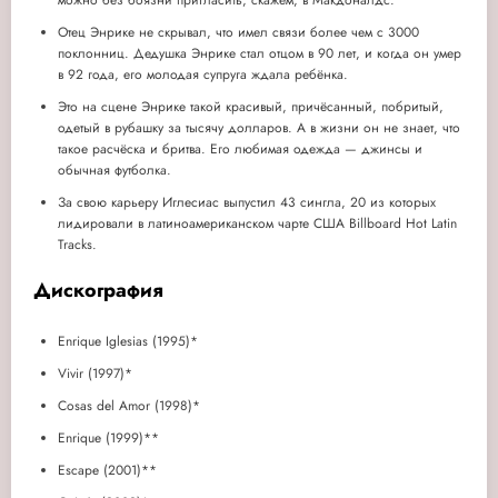
можно без боязни пригласить, скажем, в Макдоналдс.
Отец Энрике не скрывал, что имел связи более чем с 3000
поклонниц. Дедушка Энрике стал отцом в 90 лет, и когда он умер
в 92 года, его молодая супруга ждала ребёнка.
Это на сцене Энрике такой красивый, причёсанный, побритый,
одетый в рубашку за тысячу долларов. А в жизни он не знает, что
такое расчёска и бритва. Его любимая одежда — джинсы и
обычная футболка.
За свою карьеру Иглесиас выпустил 43 сингла, 20 из которых
лидировали в латиноамериканском чарте США Billboard Hot Latin
Tracks.
Дискография
Enrique Iglesias (1995)*
Vivir (1997)*
Cosas del Amor (1998)*
Enrique (1999)**
Escape (2001)**