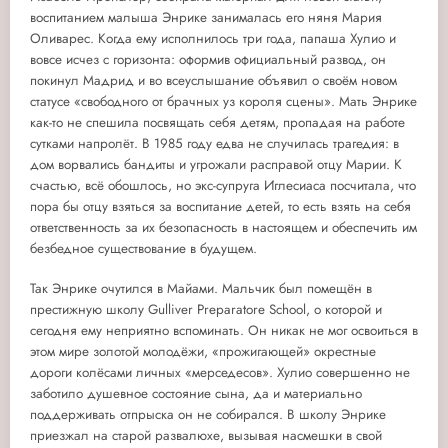
воспитанием малыша Энрике занималась его няня Мария
Оливарес. Когда ему исполнилось три года, папаша Хулио и
вовсе исчез с горизонта: оформив официальный развод, он
покинул Мадрид и во всеуслышание объявил о своём новом
статусе «свободного от брачных уз короля сцены». Мать Энрике
как-то не спешила посвящать себя детям, пропадая на работе
сутками напролёт. В 1985 году едва не случилась трагедия: в
дом ворвались бандиты и угрожали расправой отцу Марии. К
счастью, всё обошлось, но экс-супруга Иглесиаса посчитала, что
пора бы отцу взяться за воспитание детей, то есть взять на себя
ответственность за их безопасность в настоящем и обеспечить им
безбедное существование в будущем.
Так Энрике очутился в Майами. Мальчик был помещён в
престижную школу Gulliver Preparatore School, о которой и
сегодня ему неприятно вспоминать. Он никак не мог освоиться в
этом мире золотой молодёжи, «прожигающей» окрестные
дороги колёсами личных «мерседесов». Хулио совершенно не
заботило душевное состояние сына, да и материально
поддерживать отпрыска он не собирался. В школу Энрике
приезжал на старой развалюхе, вызывая насмешки в свой