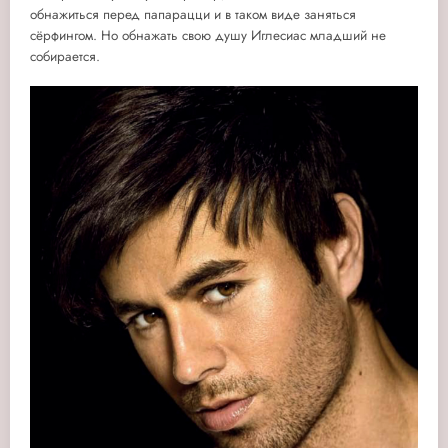
обнажиться перед папарацци и в таком виде заняться
сёрфингом.
Но обнажать свою душу Иглесиас младший не
собирается.