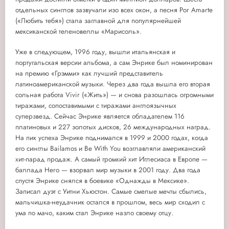
отдельных синглов зазвучали изо всех окон, а песня Por Amarte
(«Любить тебя») стала заглавной для популярнейшей
мексиканской теленовеллы «Марисоль».
Уже в следующем, 1996 году, вышли итальянская и
португальская версии альбома, а сам Энрике был номинирован
на премию «Грэмми» как лучший представитель
латиноамериканской музыки. Через два года вышла его вторая
сольная работа Vivir («Жить») — и снова разошлась огромными
тиражами, сопоставимыми с тиражами англоязычных
суперзвезд. Сейчас Энрике является обладателем 116
платиновых и 227 золотых дисков, 26 международных наград.
На пик успеха Энрике поднимался в 1999 и 2000 годах, когда
его синглы Bailamos и Be With You возглавляли американский
хит-парад продаж. А самый громкий хит Иглесиаса в Европе —
баллада Hero — взорвал мир музыки в 2001 году. Два года
спустя Энрике снялся в боевике «Однажды в Мексике».
Записал дуэт с Уитни Хьюстон. Самые смелые мечты сбылись,
мальчишка-неудачник остался в прошлом, весь мир сходил с
ума по мачо, каким стал Энрике назло своему отцу.