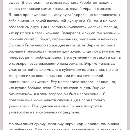
адрес. Это сегодня, по версии журнала People, он входит в
список пятидесяти самых красивых людей мира, а в школе
Энрике принадлежал к числу аутсайдеров и не мог привлечь к
себе внимания самой последней дурнушки. Он так и не смог
обзавестись друзьями и погряз в комплексах до такой степени,
что прятался в своей комнате. Запирался и сидел там часами —
сочинял стихи! О бедах, переживаниях, желаниях и неудачах.
Его стихи были чем-то вроде дневника. Для Энрике это была
отдушина, настоящая терапия для души. Отца по-прежнему не
интересовали проблемы сына, а его увлечения музыкой и мечты
о карьере певца откровенно раздражали. Энрике испытывал
ужас от одной только мысли о публичном выступлении, но в то
же время идея петь перед сотнями и тысячами людей
притягивала как магнит. Ему неотвратимо хотелось сделать то,
что пугало больше всего. Отец же хотел видеть Энрике
бизнесменом, и в этом вопросе он был непреклонен. С
появлением в доме мачехи ситуация для парня только
ухудшилась. Под давлением отца Энрике поступил в
университет на экономический факультет.
Но отдаваться сухому, скучному миру цифр и процентов юноша
не собирался. Продолжая попытки прорваться с демо-записями