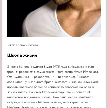
Текст: Елена Осипова
Школа жизни
Энрике Мигель родился 8 мая 1975 года в Мадриде и стал
третьим ребёнком в семье знаменитого певца Хулио Иглесиаса.
Отец мальчика — рекордсмен Книги рекордов Гиннесса и
обладатель уникального бриллиантового диска как «музыкант,
продавший самое большое количество альбомов на разных
языках мира». На счету Иглесиаса-старшего — более 250
миллионов проданных копий. Пока папа-звезда записывал
очередной альбом в Майами, а мама, тележурналистка
Изабель Прейслер, собирала материал для новой статьи,