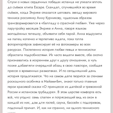
Слухи о новых сердечных победах испанца не утихали вплоть
до съёмок клипа Escape. Скандал, случившийся во время
съёмок, когда Энрике отказался целовать звезду мирового
тенниса россиянку Анну Курникову, чудесным образом
трансформировался в «балладу о страстной любви». Уже через
пару-тройку месяцев Энрике и Анна, говоря языком
молодёжных телешоу, объявили себя парой. Анна водрузила
на палец колечко и терпеливо ждала, пока толпа
фоторепортёров зафиксирует её на фотокамеры во всех
ракурсах. Постепенно история любви певца и теннисистки
обрастала подробностями. Их часто видели вместе, оба охотно
признавались в искреннем друг к другу отношении, а чуть
позже добавляли очередной абзац в свою лавстори, сообщая
прессе о временных размолвках. И по сегодняшний день
история продолжается. Что на самом деле творится за стенами
роскошного особняка в Майами-Бич, знают только главные
герои красивой сказки «О принцессе из далёкой и тревожной
России и испанском трубадуре». В этом царстве комфорта есть
всё, что угодно: семь спален и потрясающий вид из окон в
каждой из них, дом для гостей, сауна, бассейн с подогревом,
лодочный причал. И, как ни странно, ни одного теннисного