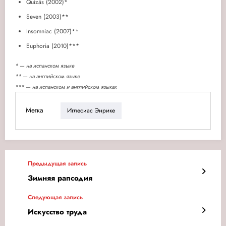
Quizás (2002)*
Seven (2003)**
Insomniac (2007)**
Euphoria (2010)***
* — на испанском языке
** — на английском языке
*** — на испанском и английском языках
Метка
Иглесиас Энрике
Предыдущая запись
Зимняя рапсодия
Следующая запись
Искусство труда