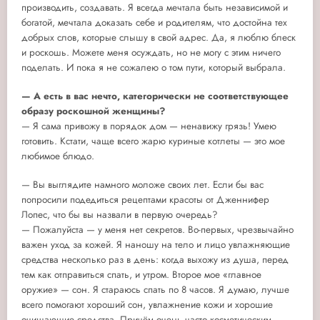
производить, создавать. Я всегда мечтала быть независимой и
богатой, мечтала доказать себе и родителям, что достойна тех
добрых слов, которые слышу в свой адрес. Да, я люблю блеск
и роскошь. Можете меня осуждать, но не могу с этим ничего
поделать. И пока я не сожалею о том пути, который выбрала.
— А есть в вас нечто, категорически не соответствующее
образу роскошной женщины?
— Я сама привожу в порядок дом — ненавижу грязь! Умею
готовить. Кстати, чаще всего жарю куриные котлеты — это мое
любимое блюдо.
— Вы выглядите намного моложе своих лет. Если бы вас
попросили подедиться рецептами красоты от Дженнифер
Лопес, что бы вы назвали в первую очередь?
— Пожалуйста — у меня нет секретов. Во-первых, чрезвычайно
важен уход за кожей. Я наношу на тело и лицо увлажняющие
средства несколько раз в день: когда выхожу из душа, перед
тем как отправиться спать, и утром. Второе мое «главное
оружие» — сон. Я стараюсь спать по 8 часов. Я думаю, лучше
всего помогают хороший сон, увлажнение кожи и хорошие
очищающие средства. Причём очень часто косметическим