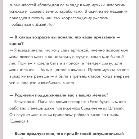
знаменитостей «благодаря её вкладу в мир музыки, актёрским
успехам и, соответственно, заработкам». В один из её недавних
приездов в Москву нашему корреспонденту удалось
пообщаться с Джей Ло.
— В каком возрасте вы поняли, что ваше призвание —
сцена?
— Я всегда знала, что хочу стать артисткой, именно поэтому моя
мама повела меня в танцевальную студию, когда мне было 5
лет. Причём я хотела быть и актрисой, и певицей сразу, для
меня главное — быть в центре внимания. Просто музыка вошла
в мою жизнь раньше — я была в третьем классе, когда впервые
услышала рэп и влюбилась в него.
— Родители поддерживали вас в ваших мечтах?
— Безусловно. Папа все время повторял: «Если будешь много
работать, станешь даже президентом Соединённых Штатов».
Он служил мне живым примером: работал даже по ночам.
(Смеётся.)
— Было предчувствие, что придёт такой оглушительный