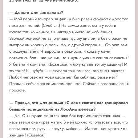
20 фильмах за год мне неинтересно.
— Деньги для вас важны?
— Мой первый гонорар за фильм был равен стоимости дорогого
лака для ногтей. (Смеётся.) На самом деле, если у тебя в
голове только деньги, ты никогда ничего не добьёшься.
Звонкой монетой не заполнишь пустоту внутри, а без страсти не
выстроишь хорошую роль. Но, с другой стороны.. .Открою вам
огромную тайну. Я выросла в бедности, и когда у меня
появились большие деньги, то я чуть с ума не сошла от счастья!
Я бегала и кричала: «Боже мой, я могу купить вот эту машину! И
эту тоже! И шубу!» — и скупала тоннами всё, что мне нравится.
Любой человек на моём месте вёл бы себя так, разве нет?
Правда, сейчас это во многом прошло. Сейчас я возвращаюсь к
простоте.
— Правда, что для фильма «С меня хватит» вас тренировал
бывший полицейский из Лос-Анджелеса?
— Да. Он научил меня технике боя израильского спецназа —
называется она «крав мага». В ней можно использовать всё, что
попадется под руку — посуду, мебель... Идеальная драка для
женщин! (Смеётся.)