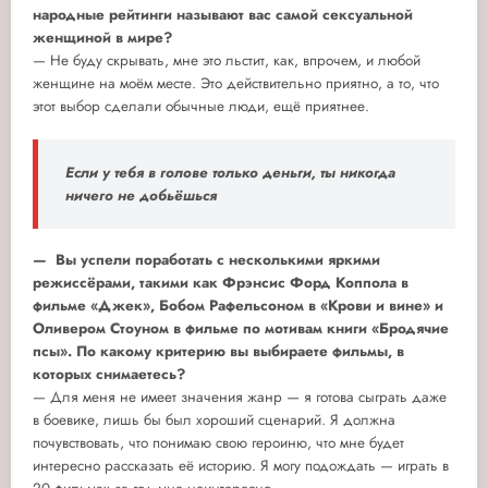
народные рейтинги называют вас самой сексуальной
женщиной в мире?
— Не буду скрывать, мне это льстит, как, впрочем, и любой
женщине на моём месте. Это действительно приятно, а то, что
этот выбор сделали обычные люди, ещё приятнее.
Если у тебя в голове только деньги, ты никогда
ничего не добьёшься
— Вы успели поработать с несколькими яркими
режиссёрами, такими как Фрэнсис Форд Коппола в
фильме «Джек», Бобом Рафельсоном в «Крови и вине» и
Оливером Стоуном в фильме по мотивам книги «Бродячие
псы». По какому критерию вы выбираете фильмы, в
которых снимаетесь?
— Для меня не имеет значения жанр — я готова сыграть даже
в боевике, лишь бы был хороший сценарий. Я должна
почувствовать, что понимаю свою героиню, что мне будет
интересно рассказать её историю. Я могу подождать — играть в