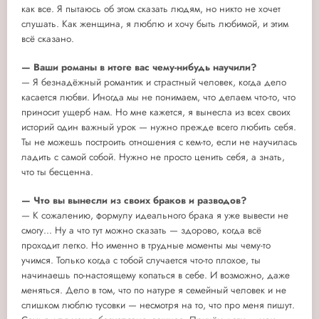
как все. Я пытаюсь об этом сказать людям, но никто не хочет
слушать. Как женщина, я люблю и хочу быть любимой, и этим
всё сказано.
— Ваши романы в итоге вас чему-нибудь научили?
— Я безнадёжный романтик и страстный человек, когда дело
касается любви. Иногда мы не понимаем, что делаем что-то, что
приносит ущерб нам. Но мне кажется, я вынесла из всех своих
историй один важный урок — нужно прежде всего любить себя.
Ты не можешь построить отношения с кем-то, если не научилась
ладить с самой собой. Нужно не просто ценить себя, а знать,
что ты бесценна.
— Что вы вынесли из своих браков и разводов?
— К сожалению, формулу идеального брака я уже вывести не
смогу... Ну а что тут можно сказать — здорово, когда всё
проходит легко. Но именно в трудные моменты мы чему-то
учимся. Только когда с тобой случается что-то плохое, ты
начинаешь по-настоящему копаться в себе. И возможно, даже
меняться. Дело в том, что по натуре я семейный человек и не
слишком люблю тусовки — несмотря на то, что про меня пишут.