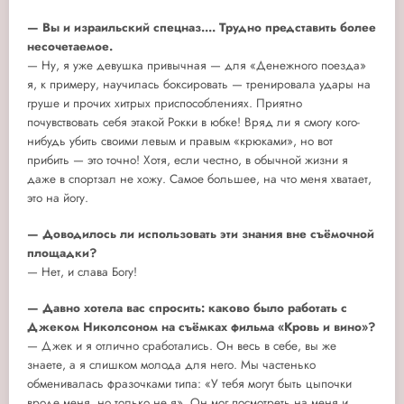
— Вы и израильский спецназ.... Трудно представить более
несочетаемое.
— Ну, я уже девушка привычная — для «Денежного поезда»
я, к примеру, научилась боксировать — тренировала удары на
груше и прочих хитрых приспособлениях. Приятно
почувствовать себя этакой Рокки в юбке! Вряд ли я смогу кого-
нибудь убить своими левым и правым «крюками», но вот
прибить — это точно! Хотя, если честно, в обычной жизни я
даже в спортзал не хожу. Самое большее, на что меня хватает,
это на йогу.
— Доводилось ли использовать эти знания вне съёмочной
площадки?
— Нет, и слава Богу!
— Давно хотела вас спросить: каково было работать с
Джеком Николсоном на съёмках фильма «Кровь и вино»?
— Джек и я отлично сработались. Он весь в себе, вы же
знаете, а я слишком молода для него. Мы частенько
обменивалась фразочками типа: «У тебя могут быть цыпочки
вроде меня, но только не я». Он мог посмотреть на меня и