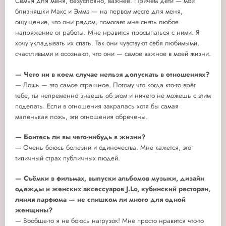
Семья для меня, безусловно, важнее. Причём дети — мои
близняшки Макс и Эмма — на первом месте для меня,
ощущение, что они рядом, помогает мне снять любое
напряжение от работы. Мне нравится просыпаться с ними. Я
хочу укладывать их спать. Так они чувствуют себя любимыми,
счастливыми и осознают, что они — самое важное в моей жизни.
— Чего ни в коем случае нельзя допускать в отношениях?
— Ложь — это самое страшное. Потому что когда кто-то врёт
тебе, ты непременно знаешь об этом и ничего не можешь с этим
поделать. Если в отношения закралась хотя бы самая
маленькая ложь, эти отношения обречены.
— Боитесь ли вы чего-нибудь в жизни?
— Очень боюсь болезни и одиночества. Мне кажется, это
типичный страх публичных людей.
— Съёмки в фильмах, выпуски альбомов музыки, дизайн
одежды и женских аксессуаров J.Lo, кубинский ресторан,
линия парфюма — не слишком ли много для одной
женщины?
— Вообще-то я не боюсь нагрузок! Мне просто нравится что-то