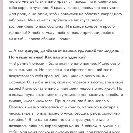
что это мне действительно нравится, потому что я именно так
себя хорошо чувствую. Я крашу волосы, потому что это нужно
для роли, а не затем, чтобы появиться на обложке очередного
таблоида. Мне кажется, публика не так глупа, чтобы
воспринимать только оболочку. И в конце концов, я просто
женщина! Я люблю моду, люблю новые прически, люблю
макияж! И просто обожаю шопинг!
— У вас фигура, далёкая от канона худющей топ-модели...
Но изумительная! Как вам это удается?
— В ранней юности я была значительно полнее. И мне было
не очень уютно. Но постепенно я сбросила лишний вес и
почувствовала себя красивой женщиной с роскошными
формами. О, вы бы знали, сколько упрёков я выслушала в свой
адрес! Кто-то обязательно считал меня недостаточно худой. Но
я всегда гнула свою линию и уже много лет нахожусь в своём, я
считаю, идеальном весе. Признаться, это было нелегко.
Поэтому я давно отказалась от жирного, жареного и сахара в
чистом виде в пользу постного мяса, овощей, рыбы, молочных
коктейлей. Я не фанат диет, но если чувствую, что где-то
появилось лишнее, корректирую меню. В общем, я гуманна к
себе. Для меня подходит система питания, при которой я могу