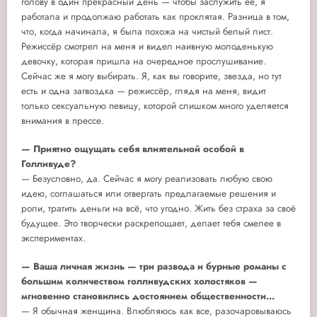
голову в один прекрасный день — чтобы заслужить её, я
работала и продолжаю работать как проклятая. Разница в том,
что, когда начинала, я была похожа на чистый белый лист.
Режиссёр смотрел на меня и видел наивную молоденькую
девочку, которая пришла на очередное прослушивание.
Сейчас же я могу выбирать. Я, как вы говорите, звезда, но тут
есть и одна загвоздка — режиссёр, глядя на меня, видит
только сексуальную певицу, которой слишком много уделяется
внимания в прессе.
— Приятно ощущать себя влиятельной особой в
Голливуде?
— Безусловно, да. Сейчас я могу реализовать любую свою
идею, соглашаться или отвергать предлагаемые решения и
роли, тратить деньги на всё, что угодно. Жить без страха за своё
будущее. Это творчески раскрепощает, делает тебя смелее в
экспериментах.
— Ваша личная жизнь — три развода и бурные романы с
большим количеством голливудских холостяков —
мгновенно становились достоянием общественности...
— Я обычная женщина. Влюбляюсь как все, разочаровываюсь