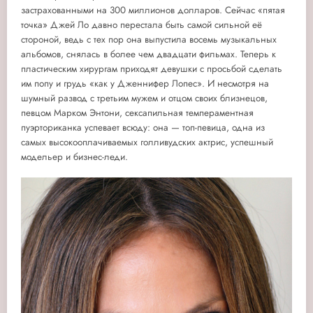
застрахованными на 300 миллионов долларов. Сейчас «пятая
точка» Джей Ло давно перестала быть самой сильной её
стороной, ведь с тех пор она выпустила восемь музыкальных
альбомов, снялась в более чем двадцати фильмах.
Теперь к
пластическим хирургам приходят девушки с просьбой сделать
им попу и грудь «как у Дженнифер Лопес». И несмотря на
шумный развод с третьим мужем и отцом своих близнецов,
певцом Марком Энтони, сексапильная темпераментная
пуэрториканка успевает всюду: она — топ-певица, одна из
самых высокооплачиваемых голливудских актрис, успешный
модельер и бизнес-леди.