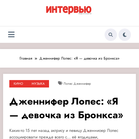
Перейти
к
содержимому
Журнал «Интервью:
Люди и события
Люди и события»
Главная
Дженнифер Лопес: «Я — девочка из Бронкса»
КИНО
МУЗЫКА
Лопес Дженнифер
Дженнифер Лопес: «Я
— девочка из Бронкса»
Каких-то 15 лет назад актрису и певицу Дженниоер Лопес
ассоциировали прежде всего с... её ягодицами,