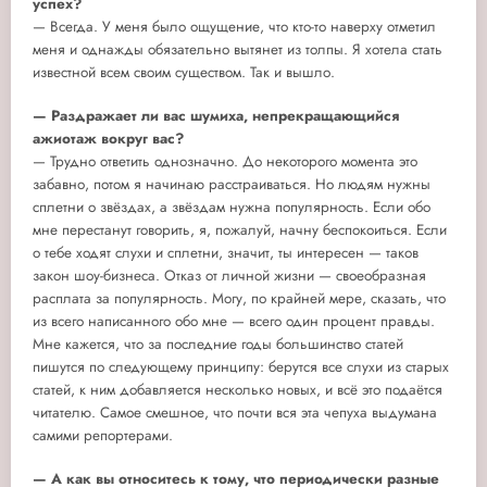
успех?
— Всегда. У меня было ощущение, что кто-то наверху отметил
меня и однажды обязательно вытянет из толпы. Я хотела стать
известной всем своим существом. Так и вышло.
— Раздражает ли вас шумиха, непрекращающийся
ажиотаж вокруг вас?
— Трудно ответить однозначно. До некоторого момента это
забавно, потом я начинаю расстраиваться. Но людям нужны
сплетни о звёздах, а звёздам нужна популярность. Если обо
мне перестанут говорить, я, пожалуй, начну беспокоиться. Если
о тебе ходят слухи и сплетни, значит, ты интересен — таков
закон шоу-бизнеса. Отказ от личной жизни — своеобразная
расплата за популярность. Могу, по крайней мере, сказать, что
из всего написанного обо мне — всего один процент правды.
Мне кажется, что за последние годы большинство статей
пишутся по следующему принципу: берутся все слухи из старых
статей, к ним добавляется несколько новых, и всё это подаётся
читателю. Самое смешное, что почти вся эта чепуха выдумана
самими репортерами.
— А как вы относитесь к тому, что периодически разные