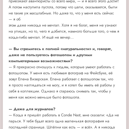
приезжают авантюристы со всего мира, — и я всего этого достиг!
А потом наступила пустота, потому что цели, оказывается, были
не такие уж масштабные. Но даже то, что у меня есть сейчас
— я об
этом даже никогда не мечтал. Хотя я не богат, меня не узнают
на улицах, но то, чего я добился, намного больше того, о чем я
когда-либо мечтал. И ещё не вечер...
— Вы стремитесь к полной «натуральности» и, говорят,
даже не пользуетесь фотошопом и другими
компьютерными возможностями?
— Я прекрасно отношусь к людям, которые умеют работать с
фотошопом. У меня есть любимая фотограф на Фейсбуке, её
зовут Елена Визерская. Елена работает с фотошопом так, что
я просто наглядеться не могу, и я хотел бы иметь её работы у
себя в коллекции. Однако я стараюсь снимать так, чтобы у
меня как можно меньше было фотошопа.
— Даже для журналов?
— Когда я пришёл работать в Conde Nast, мне сказали: «Да не
парься. У тебя будет всего одна маленькая фотография на
последней странице. Шлёпни как есть — и всё». А я никогда