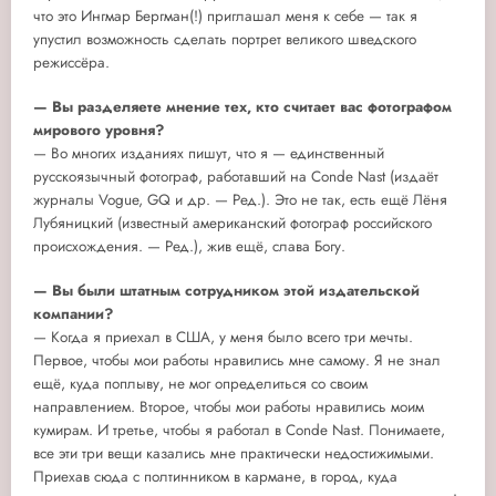
что это Ингмар Бергман(!) приглашал меня к себе — так я
упустил возможность сделать портрет великого шведского
режиссёра.
— Вы разделяете мнение тех, кто считает вас фотографом
мирового уровня?
— Во многих изданиях пишут, что я — единственный
русскоязычный фотограф, работавший на Conde Nast (издаёт
журналы Vogue, GQ и др. — Ред.). Это не так, есть ещё Лёня
Лубяницкий (известный американский фотограф российского
происхождения. — Ред.), жив ещё, слава Богу.
— Вы были штатным сотрудником этой издательской
компании?
— Когда я приехал в США, у меня было всего три мечты.
Первое, чтобы мои работы нравились мне самому. Я не знал
ещё, куда поплыву, не мог определиться со своим
направлением. Второе, чтобы мои работы нравились моим
кумирам. И третье, чтобы я работал в Conde Nast. Понимаете,
все эти три вещи казались мне практически недостижимыми.
Приехав сюда с полтинником в кармане, в город, куда