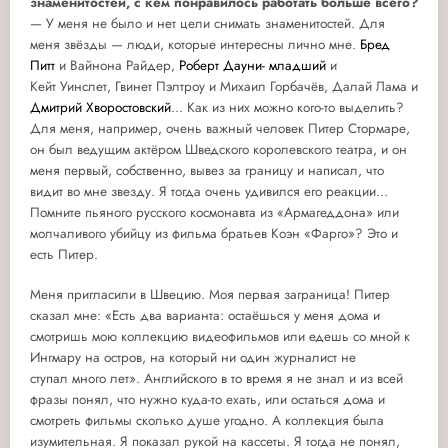
знаменитостей, с кем понравилось работать больше всего?
— У меня не было и нет цели снимать знаменитостей. Для
меня звёзды — люди, которые интересны лично мне.
Бред
Питт
и Вайнона Райдер,
Роберт Дауни- младший
и
Кейт Уинслет, Гвинет Пэлтроу и Михаил Горбачёв, Далай Лама и
Дмитрий Хворостовский
… Как из них можно кого-то выделить?
Для меня, например, очень важный человек Питер Стормаре,
он был ведущим актёром Шведского королевского театра, и он
меня первый, собственно, вывез за границу и написал, что
видит во мне звезду. Я тогда очень удивился его реакции…
Помните пьяного русского космонавта из «Армагеддона» или
молчаливого убийцу из фильма братьев Коэн «Фарго»? Это и
есть Питер.
Меня пригласили в Швецию. Моя первая заграница! Питер
сказал мне: «Есть два варианта: остаёшься у меня дома и
смотришь мою коллекцию видеофильмов или едешь со мной к
Ингмару на остров, на который ни один журналист не
ступал много лет». Английского в то время я не знал и из всей
фразы понял, что нужно куда-то ехать, или остаться дома и
смотреть фильмы сколько душе угодно. А коллекция была
изумительная. Я показал рукой на кассеты. Я тогда не понял,