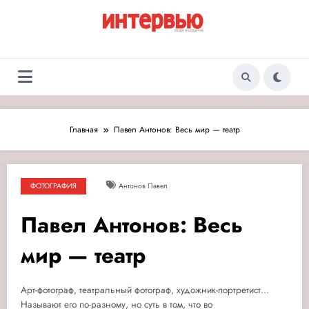
Перейти
к
содержимому
Журнал «Интервью:
Люди и события
Люди и события»
Главная
Павел Антонов: Весь мир — театр
ФОТОГРАФИЯ
Антонов Павел
Павел Антонов: Весь
мир — театр
Арт-фотограф, театральный фотограф, художник-портретист...
Называют его по-разному, но суть в том, что во