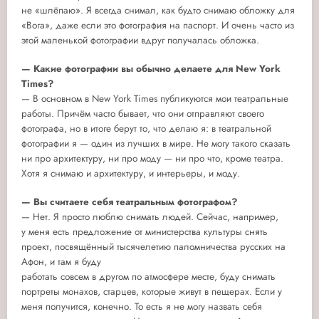
не «шлёпаю». Я всегда снимал, как будто снимаю обложку для
«Вога», даже если это фотография на паспорт. И очень часто из
этой маленькой фотографии вдруг получалась обложка.
— Какие фотографии вы обычно делаете для New York
Times?
— В основном в New York Times публикуются мои театральные
работы. Причём часто бывает, что они отправляют своего
фотографа, но в итоге берут то, что делаю я: в театральной
фотографии я — один из лучших в мире. Не могу такого сказать
ни про архитектуру, ни про моду — ни про что, кроме театра.
Хотя я снимаю и архитектуру, и интерьеры, и моду.
— Вы считаете себя театральным фотографом?
— Нет. Я просто люблю снимать людей. Сейчас, например,
у меня есть предложение от министерства культуры снять
проект, посвящённый тысячелетию паломничества русских на
Афон, и там я буду
работать совсем в другом по атмосфере месте, буду снимать
портреты монахов, старцев, которые живут в пещерах. Если у
меня получится, конечно. То есть я не могу назвать себя