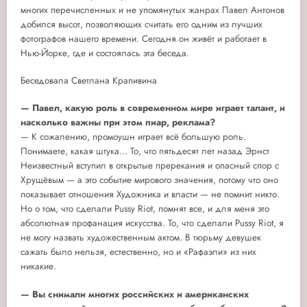
многих перечисленных и не упомянутых жанрах Павел Антонов
добился высот, позволяющих считать его одним из лучших
фотографов нашего времени.
Сегодня он живёт и работает в
Нью-Йорке, где и состоялась эта беседа.
Беседовала Светлана Крапивина
— Павел, какую роль в современном мире играет талант, и
насколько важны при этом пиар, реклама?
— К сожалению, промоушн играет всё большую роль.
Понимаете, какая штука… То, что пятьдесят лет назад Эрнст
Неизвестный вступил в открытые пререкания и опасный спор с
Хрущёвым — а это событие мирового значения, потому что оно
показывает отношения Художника и власти — не помнит никто.
Но о том, что сделали Pussy Riot, помнят все, и для меня это
абсолютная профанация искусства. То, что сделали Pussy Riot, я
не могу назвать художественным актом. В тюрьму девушек
сажать было нельзя, естественно, но и «Рафаэли» из них
никакие.
— Вы снимали многих российских и американских