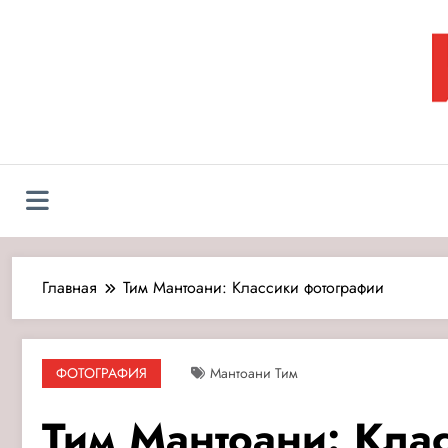
Перейти
к
содержимому
Л
Главная
Тим Мантоани: Классики фотографии
ФОТОГРАФИЯ
Мантоани Тим
Тим Мантоани: Кла