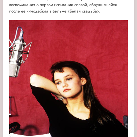
воспоминания о первом испытании славой, обрушившейся
после её кинодебюта в фильме «Белая свадьба».