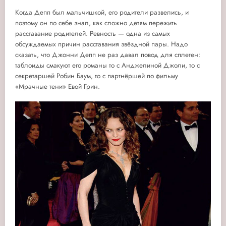
Когда Депп был мальчишкой, его родители развелись, и
поэтому он по себе знал, как сложно детям пережить
расставание родителей. Ревность — одна из самых
обсуждаемых причин расставания звёздной пары. Надо
сказать, что Джонни Депп не раз давал повод для сплетен:
таблоиды смакуют его романы то с Анджелиной Джоли, то с
секретаршей Робин Баум, то с партнёршей по фильму
«Мрачные тени» Евой Грин.