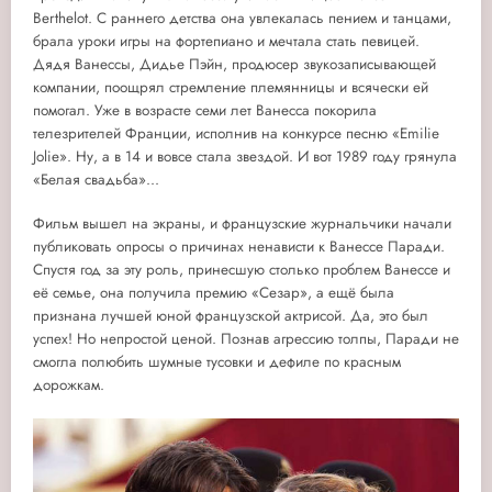
Berthelot. С раннего детства она увлекалась пением и танцами,
брала уроки игры на фортепиано и мечтала стать певицей.
Дядя Ванессы, Дидье Пэйн, продюсер звукозаписывающей
компании, поощрял стремление племянницы и всячески ей
помогал. Уже в возрасте семи лет Ванесса покорила
телезрителей Франции, исполнив на конкурсе песню «Emilie
Jolie». Ну, а в 14 и вовсе стала звездой. И вот 1989 году грянула
«Белая свадьба»...
Фильм вышел на экраны, и французские журнальчики начали
публиковать опросы о причинах ненависти к Ванессе Паради.
Спустя год за эту роль, принесшую столько проблем Ванессе и
её семье, она получила премию «Сезар», а ещё была
признана лучшей юной французской актрисой. Да, это был
успех! Но непростой ценой. Познав агрессию толпы, Паради не
смогла полюбить шумные тусовки и дефиле по красным
дорожкам.