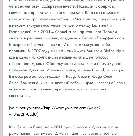
четырёх человек, собирается вместе. Подарки, сюрпризы,
совместные праздники... и опять съемки. Ванесса снимается в
невероятно красивой киноистории «Мой ангел», происходящей
в некоем виртуальном местечке где-то между Бельгией и
Голландией. А в 2004-м Chanel вновь приглашает Паради
сняться в рекламе сумочек, созданных Карлом Лагерфельдом.
В творческой семье Паради—Депп каждый успел себя
проявить. В 2007 году вышел новый диск Ванессы Divine Idylle,
где в одной из композиций явственно слышен голосок
пятилетнего Джека. Обложку этого диска, как и предыдущего,
придумал Джонни. И вновь съёмки, и сно
ва Chanel, на этот раз
Ванесса рекламирует помаду — Rouge Coco и Rouge Coco
Shine.
Возможно, именно плотный рабочий график звёздной пары
явился тем самым камнем преткновения, о который они
споткнулись.
[youtuber youtube='http://www.youtube.com/watch?
v=Ulay2FvUEd8']
Как бы то ни было, но в 2011 году Ванесса и Джонни стали
реже появляться вместе. Джонни Депп зачастил в ночные