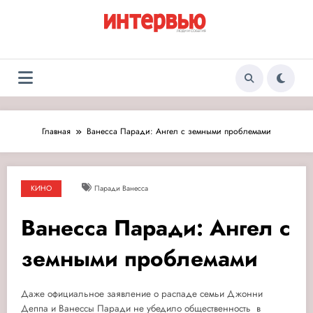
Перейти
к
содержимому
Журнал «Интервью:
Люди и события
Люди и события»
Главная
Ванесса Паради: Ангел с земными проблемами
КИНО
Паради Ванесса
Ванесса Паради: Ангел с
земными проблемами
Даже официальное заявление о распаде семьи Джонни
Деппа и Ванессы Паради не убедило общественность в