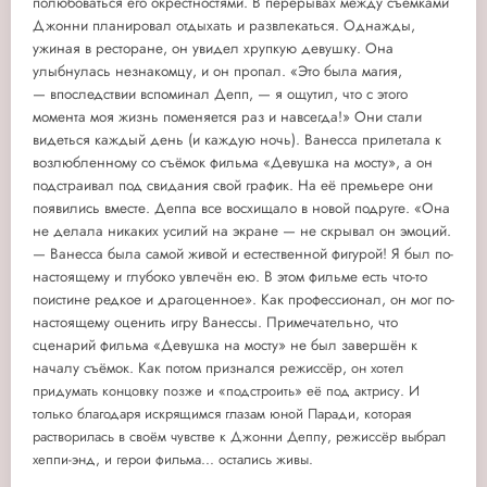
полюбоваться его окрестностями. В перерывах между съёмками
Джонни планировал отдыхать и развлекаться. Однажды,
ужиная в ресторане, он увидел хрупкую девушку. Она
улыбнулась незнакомцу, и он пропал. «Это была магия,
— впоследствии вспоминал Депп, — я ощутил, что с этого
момента моя жизнь поменяется раз и навсегда!» Они стали
видеться каждый день (и каждую ночь). Ванесса прилетала к
возлюбленному со съёмок фильма «Девушка на мосту», а он
подстраивал под свидания свой график. На её премьере они
появились вместе. Деппа все восхищало в новой подруге. «Она
не делала никаких усилий на экране — не скрывал он эмоций.
— Ванесса была самой живой и естественной фигурой! Я был по-
настоящему и глубоко увлечён ею. В этом фильме есть что-то
поистине редкое и драгоценное». Как профессионал, он мог по-
настоящему оценить игру Ванессы. Примечательно, что
сценарий фильма «Девушка на мосту» не был завершён к
началу съёмок. Как потом признался режиссёр,
он хотел
придумать концовку позже и «подстроить» её под актрису. И
только благодаря искрящимся глазам юной Паради, которая
растворилась в своём чувстве к Джонни Деппу, режиссёр выбрал
хеппи-энд, и герои фильма... остались живы.