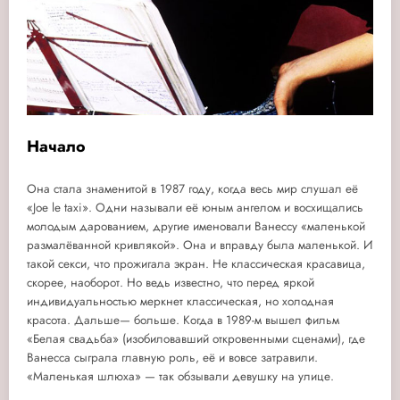
Начало
Она стала знаменитой в 1987 году, когда весь мир слушал её
«Joe le taxi». Одни называли её юным ангелом и восхищались
молодым дарованием, другие именовали Ванессу «маленькой
размалёванной кривлякой». Она и вправду была маленькой. И
такой секси, что прожигала экран. Не классическая красавица,
скорее, наоборот. Но ведь известно, что перед яркой
индивидуальностью меркнет классическая, но холодная
красота. Дальше— больше. Когда в 1989-м вышел фильм
«Белая свадьба» (изобиловавший откровенными сценами), где
Ванесса сыграла главную роль, её и вовсе затравили.
«Маленькая шлюха» — так обзывали девушку на улице.