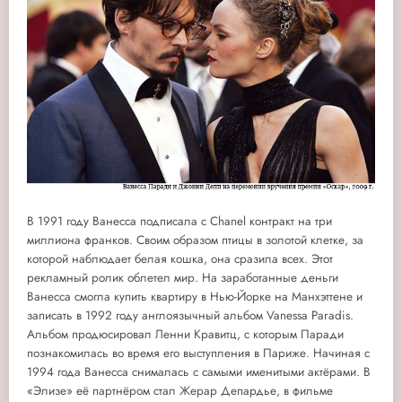
В 1991 году Ванесса подписала с Chanel контракт на три
миллиона франков. Своим образом птицы в золотой клетке, за
которой наблюдает белая кошка, она сразила всех. Этот
рекламный ролик облетел мир. На заработанные деньги
Ванесса смогла купить квартиру в Нью-Йорке на Манхэттене и
записать в 1992 году англоязычный альбом Vanessa Paradis.
Альбом продюсировал Ленни Кравитц, с которым Паради
познакомилась во время его выступления в Париже. Начиная с
1994 года Ванесса снималась с самыми именитыми актёрами. В
«Элизе» её партнёром стал Жерар Депардье, в фильме