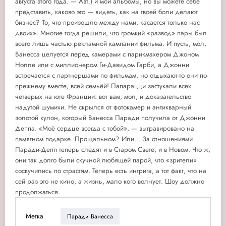
августа этого года. — Авт.) и мои альбомы, но вы можете себе
представить, каково это — видеть, как на твоей боли делают
бизнес? То, что произошло между нами, касается только нас
двоих». Многие тогда решили, что громкий «развод» пары был
всего лишь частью рекламной кампании фильма. И пусть, мол,
Ванесса целуется перед камерами с парикмахером Джоном
Нолле или с миллионером Ги-Давидом Гарби, а Джонни
встречается с партнершами по фильмам, но отдыхают-то они по-
прежнему вместе, всей семьёй! Папарацци застукали всех
четверых на юге Франции: вот вам, мол, и доказательство
надутой шумихи. Не скрылся от фотокамер и антикварный
золотой кулон, который Ванесса Паради получила от Джонни
Деппа. «Моё сердце всегда с тобой», — выгравировано на
памятном подарке. Прощальном? Или... За отношениями
Паради-Депп теперь следят и в Старом Свете, и в Новом. Что ж,
они так долго были скучной любящей парой, что «зрители»
соскучились по страстям. Теперь есть интрига, а тот факт, что на
сей раз это не кино, а жизнь, мало кого волнует. Шоу должно
продолжаться.
Метка
Паради Ванесса