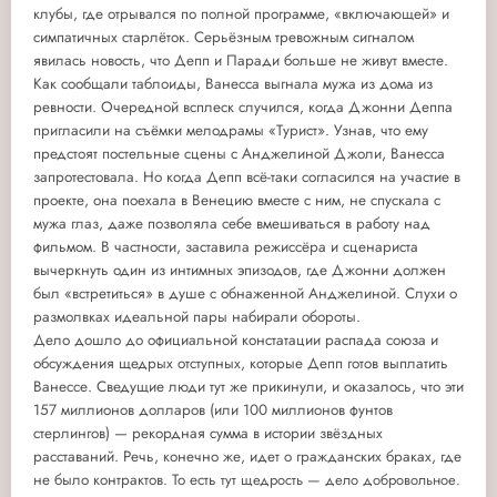
клубы, где отрывался по полной программе, «включающей» и
симпатичных старлёток. Серьёзным тревожным сигналом
явилась новость, что Депп и Паради больше не живут вместе.
Как сообщали таблоиды, Ванесса выгнала мужа из дома из
ревности. Очередной всплеск случился, когда Джонни Деппа
пригласили на съёмки мелодрамы «Турист». Узнав, что ему
предстоят постельные сцены с Анджелиной Джоли, Ванесса
запротестовала. Но когда Депп всё-таки согласился на участие в
проекте, она поехала в Венецию вместе с ним, не спускала с
мужа глаз, даже позволяла себе вмешиваться в работу над
фильмом. В частности, заставила режиссёра и сценариста
вычеркнуть один из интимных эпизодов, где Джонни должен
был «встретиться» в душе с обнаженной Анджелиной. Слухи о
размолвках идеальной пары набирали обороты.
Дело дошло до официальной констатации распада союза и
обсуждения щедрых отступных, которые Депп готов выплатить
Ванессе. Сведущие люди тут же прикинули, и оказалось, что эти
157 миллионов долларов (или 100 миллионов фунтов
стерлингов) — рекордная сумма в истории звёздных
расставаний. Речь, конечно же, идет о гражданских браках, где
не было контрактов. То есть
тут щедрость — дело добровольное.