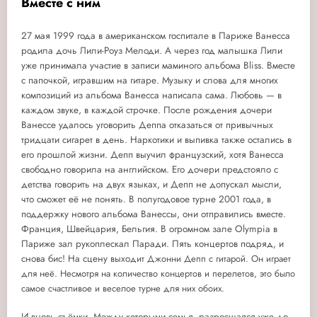
Вместе с ним
27 мая 1999 года в американском госпитале в Париже Ванесса
родила дочь Лили-Роуз Мелоди. А через год малышка Лили
уже принимала участие в записи маминого альбома Bliss. Вместе
с папочкой, игравшим на гитаре. Музыку и слова для многих
композиций из альбома Ванесса написала сама. Любовь — в
каждом звуке, в каждой строчке. После рождения дочери
Ванессе удалось уговорить Деппа отказаться от привычных
тридцати сигарет в день. Наркотики и выпивка также остались в
его прошлой жизни. Депп выучил французский, хотя Ванесса
свободно говорила на английском. Его дочери предстояло с
детства говорить на двух языках, и Депп не допускал мысли,
что сможет её не понять. В полугодовое турне 2001 года, в
поддержку нового альбома Ванессы, они отправились вместе.
Франция, Швейцария, Бельгия. В огромном зале Olympia в
Париже зал рукоплескал Паради. Пять концертов подряд, и
снова бис! На сцену выхо
дит Джонни Депп с гитарой. Он играет
для неё. Несмотря на количество концертов и перелетов, это было
самое счастливое и веселое турне для них обоих.
И вновь съёмки. Между которыми семья, разросшаяся уже до