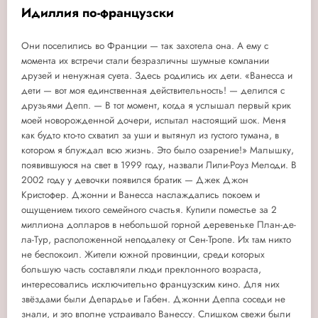
Идиллия по-французски
Они поселились во Франции — так захотела она. А ему с
момента их встречи стали безразличны шумные компании
друзей и ненужная суета. Здесь родились их дети. «Ванесса и
дети — вот моя единственная действительность! — делился с
друзьями Депп. — В тот момент, когда я услышал первый крик
моей новорожденной дочери, испытал настоящий шок. Меня
как будто кто-то схватил за уши и вытянул из густого тумана, в
котором я блуждал всю жизнь. Это было озарение!» Малышку,
появившуюся на свет в 1999 году, назвали Лили-Роуз Мелоди. В
2002 году у девочки появился братик — Джек Джон
Кристофер. Джонни и Ванесса наслаждались покоем и
ощущением тихого семейного счастья. Купили поместье за 2
миллиона долларов в небольшой горной деревеньке План-де-
ла-Тур, расположенной неподалеку от Сен-Тропе. Их там никто
не беспокоил. Жители южной провинции, среди которых
большую часть составляли люди преклонного возраста,
интересовались исключительно французским кино. Для них
звёздами были Депардье и Габен. Джонни Деппа соседи не
знали, и это вполне устраивало Ванессу. Слишком свежи были