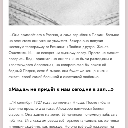
...Она привезёт его в Россию, а сама вернётся в Париж. Больше
на этом свете они уже не увидятся. Вскоре она получит
жестокую телеграмму от Есенина: «Люблю другую. Женат.
Счастлив». И... не поверит ни единому слову. Просто не сможет
поверить. Ведь официально они так и не были разведены и
«златокудрого Аполлона», на которого стал бы похож её
бедный Патрик, если б вырос, она будет до конца жизни
считать своей самой большой и счастливой любовью.
«Мадам не придёт к нам сегодня в зал...»
...14 сентября 1927 года, солнечная Ницца. После гибели
Есенина прошло два года. Айседора панически боится
старости. Она давно на мели. Её начинает понемногу забывать
публика. Ей с каждым разом всё труднее танцевать так же легко
и непринуждённо, как прежде. Но она всё ещё надеется на