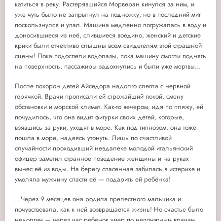
катиться в реку. Растерявшийся Морверан кинулся за ним, и
уже чуть было не запрыгнул на подножку, но в последний миг
поскользнулся и упал. Машина медленно погружалась в воду и
доносившиеся из неё, слившиеся воедино, женский и детские
крики были отчетливо слышны всем свидетелям этой страшной
сцены! Пока подоспели водолазы, пока машину смогли поднять
на поверхность, пассажиры задохнулись и были уже мертвы...
После похорон детей Айседора надолго слегла с нервной
горячкой. Врачи прописали ей строжайший покой, смену
обстановки и морской климат. Как-то вечером, идя по пляжу, ей
почудилось, что она видит фигурки своих детей, которые,
взявшись за руки, уходят в море. Как под гипнозом, она тоже
пошла в море, надеясь утонуть. Лишь по счастливой
случайности проходивший невдалеке молодой итальянский
офицер заметил странное поведение женщины и на руках
вынес её из воды. На берегу спасенная забилась в истерике и
умоляла мужчину спасти её — подарить ей ребёнка!
...Через 9 месяцев она родила прелестного мальчика и
почувствовала, как к ней возвращается жизнь! Но счастье было
недолгим — через час ребенок умер по непонятным врачам