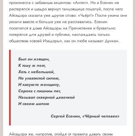
произнесла с забавным акцентом: «Ангел». Но и Есенин не
растерялся и щедро вернул танцовщице поцелуй, после чего
Айседора сказала уже другое слово: «Чьёрт!» После ужина они
уехали вместе и больше уже не расставались. Есенин
поселился в доме Айседоры на Пречистенке и буквально
потерялся для друзей и публики, наслаждаясь только
обществом «своей Изадоры», как он любя называл Дункан.
Был он изящен,
К тому ж поэт,
Хоть с небольшой,
Но ухватистой силою,
И какую-то женщину,
Сорока с лишним лет,
Называл скверной девочкой
И своею милою
Сергей Есенин, «Чёрный человек»
Айседора же, напротив, отойдя от правила давать своим