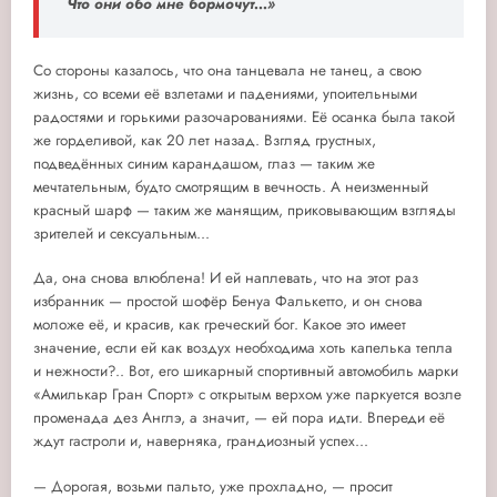
Что они обо мне бормочут...»
Со стороны казалось, что она танцевала не танец, а свою
жизнь, со всеми её взлетами и падениями, упоительными
радостями и горькими разочарованиями. Её осанка была такой
же горделивой, как 20 лет назад. Взгляд грустных,
подведённых синим карандашом, глаз — таким же
мечтательным, будто смотрящим в вечность. А неизменный
красный шарф — таким же манящим, приковывающим взгляды
зрителей и сексуальным...
Да, она снова влюблена! И ей наплевать, что на этот раз
избранник — простой шофёр Бенуа Фалькетто, и он снова
моложе её, и красив, как греческий бог. Какое это имеет
значение, если ей как воздух необходима хоть капелька тепла
и нежности?.. Вот, его шикарный спортивный автомобиль марки
«Амилькар Гран Спорт» с открытым верхом уже паркуется возле
променада дез Англэ, а значит, — ей пора идти. Впереди её
ждут гастроли и, наверняка, грандиозный успех...
— Дорогая, возьми пальто, уже прохладно, — просит