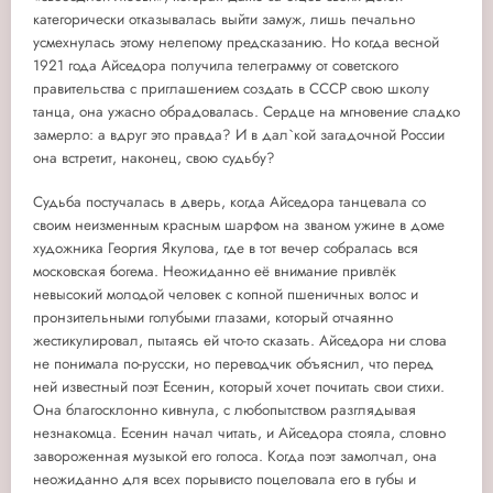
категорически отказывалась выйти замуж, лишь печально
усмехнулась этому нелепому предсказанию. Но когда весной
1921 года Айседора получила телеграмму от советского
правительства с приглашением создать в СССР свою школу
танца, она ужасно обрадовалась. Сердце на мгновение сладко
замерло: а вдруг это правда? И в дал`кой загадочной России
она встретит, наконец, свою судьбу?
Судьба постучалась в дверь, когда Айседора танцевала со
своим неизменным красным шарфом на званом ужине в доме
художника Георгия Якулова, где в тот вечер собралась вся
московская богема. Неожиданно её внимание привлёк
невысокий молодой человек с копной пшеничных волос и
пронзительными голубыми глазами, который отчаянно
жестикулировал, пытаясь ей что-то сказать. Айседора ни слова
не понимала по-русски, но переводчик объяснил, что перед
ней известный поэт Есенин, который хочет почитать свои стихи.
Она благосклонно кивнула, с любопытством разглядывая
незнакомца. Есенин начал читать, и Айседора стояла, словно
завороженная музыкой его голоса. Когда поэт замолчал, она
неожиданно для всех порывисто поцеловала его в губы и