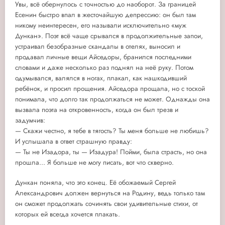
Увы, всё обернулось с точностью до наоборот. За границей
Есенин быстро впал в жесточайшую депрессию: он был там
никому неинтересен, его называли исключительно «муж
Дункан». Поэт всё чаще срывался в продолжительные запои,
устраивал безобразные скандалы в отелях, выносил и
продавал личные вещи Айседоры, бранился последними
словами и даже несколько раз поднял на неё руку. Потом
одумывался, валялся в ногах, плакал, как нашкодивший
ребёнок, и просил прощения. Айседора прощала, но с тоской
понимала, что долго так продолжаться не может. Однажды она
вызвала поэта на откровенность, когда он был трезв и
задумчив:
— Скажи честно, я тебе в тягость? Ты меня больше не любишь?
И услышала в ответ страшную правду:
— Ты не Изадора, ты — Изадура! Пойми, была страсть, но она
прошла... Я больше не могу писать, вот что скверно.
Дункан поняла, что это конец. Её обожаемый Сергей
Александрович должен вернуться на Родину, ведь только там
он сможет продолжать сочинять свои удивительные стихи, от
которых ей всегда хочется плакать.