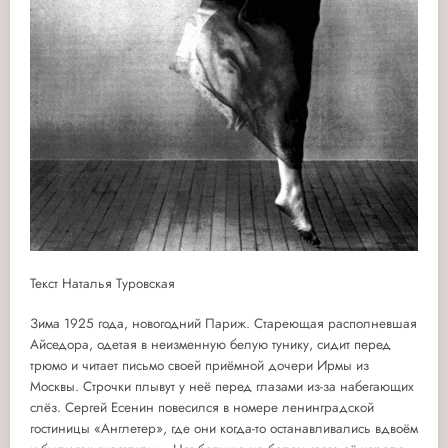
Текст Наталья Туровская
Зима 1925 года, новогодний Париж. Стареющая располневшая
Айседора, одетая в неизменную белую тунику, сидит перед
трюмо и читает письмо своей приёмной дочери Ирмы из
Москвы. Строчки плывут у неё перед глазами из-за набегающих
слёз. Сергей Есенин повесился в номере ленинградской
гостиницы «Англетер», где они когда-то останавливались вдвоём