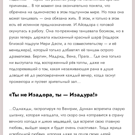
причинам... В тот момент она окончательно поняла, что
обречена на одиночество в этом подлунном мире. Но пока она
может танцевать — она обязана жить. В этом, и только в этом
есть её истинное предназначение. И Айседора с головой
окунулась в работу. Она по-прежнему танцевала босиком, но в
руках теперь держала изысканный красный шарф (подарок
близкой подруги Мери Дести, а по совместительству — и её
менеджера), который только добавлял её танцам острого
драматизма. Берлин, Мадрид, Вена, Прага... Где она только
ни выступала под восторженный рёв толпы, даже не
подозревавшей о том, какая незаживающая рана в душе
доводит её до умопомрачения каждый вечер, когда гаснут
прожектора и пустеет зрительный зал...
«Ты не Изадора, ты — Изадура!»
...Однажды, гастролируя по Венгрии, Дункан встретила старую
цыганку, которая нагадала, что скоро она «отправится в страну
вечного холода и диких медведей, где встретит свою главную
любовь, выйдет замуж и будет очень счастлива». Тогда жрица
«свободной любви», которая даже за отцов своих детей