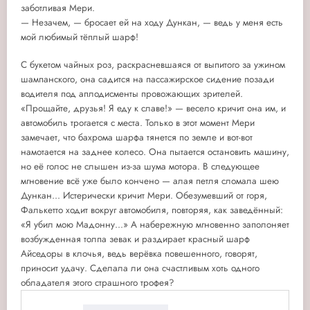
заботливая Мери.
— Незачем, — бросает ей на ходу Дункан, — ведь у меня есть
мой любимый тёплый шарф!
С букетом чайных роз, раскрасневшаяся от выпитого за ужином
шампанского, она садится на пассажирское сидение позади
водителя под аплодисменты провожающих зрителей.
«Прощайте, друзья! Я еду к славе!» — весело кричит она им, и
автомобиль трогается с места. Только в этот момент Мери
замечает, что бахрома шарфа тянется по земле и вот-вот
намотается на заднее колесо. Она пытается остановить машину,
но её голос не слышен из-за шума мотора. В следующее
мгновение всё уже было кончено — алая петля сломала шею
Дункан... Истерически кричит Мери. Обезумевший от горя,
Фалькетто ходит вокруг автомобиля, повторяя, как заведённый:
«Я убил мою Мадонну...» А набережную мгновенно заполоняет
возбужденная толпа зевак и раздирает красный шарф
Айседоры в клочья, ведь верёвка повешенного, говорят,
приносит удачу. Сделала ли она счастливым хоть одного
обладателя этого страшного трофея?