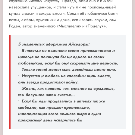
служению чистому искусству. Правда, затем она с лихвой
наверстала упущенное, и стала чуть ли не проповедницей
культа страсти и сексуальности. Среди её любовников были
поэты, актёры, художники и даже, если верить слухам, сам
Роден, автор знаменитого «Мыслителя» и «Поцелуя».
5 знаменитых афоризмов Айседоры:
• Я никогда не изменяла своим привязанностям и
никогда не покинула бы ни одного из своих
любовников, если бы они сохраняли мне верность.
• Только гений может стать достойным моего тела.
• Искусство и любовь не способны жить вместе,
они всегда продолжают войну.
• Жизнь, как маятник: чем сильнее ты страдаешь,
тем безумнее затем счастье...
• Если бы яды продавались в аптеках так же
свободно, как продают противоядие,
интеллигенция всего земного шара в один
прекрасный день испарилась бы