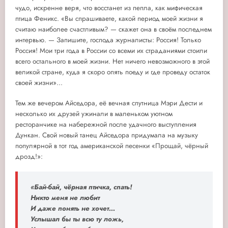
чудо, искренне веря, что восстанет из пепла, как мифическая
птица Феникс. «Вы спрашиваете, какой период моей жизни я
считаю наиболее счастливым? — скажет она в своём последнем
интервью. — Запишите, господа журналисты: Россия! Только
Россия! Мои три года в России со всеми их страданиями стоили
всего остального в моей жизни. Нет ничего невозможного в этой
великой стране, куда я скоро опять поеду и где проведу остаток
своей жизни»...
Тем же вечером Айседора, её вечная спутница Мэри Дести и
несколько их друзей ужинали в маленьком уютном
ресторанчике на набережной после удачного выступления
Дункан. Свой новый танец Айседора придумала на музыку
популярной в тот год американской песенки «Прощай, чёрный
дрозд!»:
«Бай-бай, чёрная птичка, спать!
Никто меня не любит
И даже понять не хочет...
Услышал бы ты всю ту ложь,