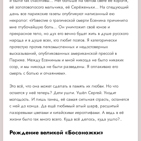
и были так счастливы... Нет больше на белом свете её короля,
её золотоволосого мальчика, её Серёженьки... На следующий
день все парижские газеты опубликуют написанный ею
некролог: «Известие о трагической смерти Есенина причинило
мне глубочайшую боль... Он уничтожил своё юное и
прекрасное тело, но дух его вечно будет жить в душе русского
народа и в душе всех, кто любит поэтов. Я категорически
протестую против легкомысленных и недостоверных
высказываний, опубликованных американской прессой в
Париже. Между Есениным и мной никогда не было никаких
ссор, и мы никогда не были разведены. Я оплакиваю его
смерть с болью и отчаянием».
Это всё, что она может сделать в память их любви. Но что
остается у неё теперь? Дети ушли. Ушёл Сергей. Уходит
молодость. И лишь танец, её самая сильная страсть, останется
с ней до конца. Да ещё любимый алый шарф, расшитый
лазоревыми цветами и китайскими иероглифами. А ведь в её
жизни было так много всего. Куда всё делось, куда ушло?..
Рождение великой «Босоножки»