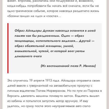
факел. Впрочем, расстались они по-дружески и, возможно,
когда-нибудь попробовали бы начать всё сначала, если бы не
одно трагическое событие, которое навсегда разделило жизнь
«богини танца» на «до» и «после»...
Образ Айседоры Дункан навсегда останется в моей
памяти как бы раздвоенным. Один — образ
танцовщицы, ослепительного видения... Другой —
образ обаятельной женщины, умной,
внимательной, чуткой, от которой веет уютом
домашнего очага
(Из воспоминаний поэта Р. Ивнева)
Это случилось 19 апреля 1913 года. Айседора отправила своих
детей вместе с гувернанткой на автомобильную прогулку с
личным водителем Полем Морвераном. Но по пути из Парижа в
Версаль двигатель машины почему-то заглох. Водитель вышел
из кабины и попытался запустить мотор вручную. И ему
удалось, но сразу после этого неуправляемое авто стало