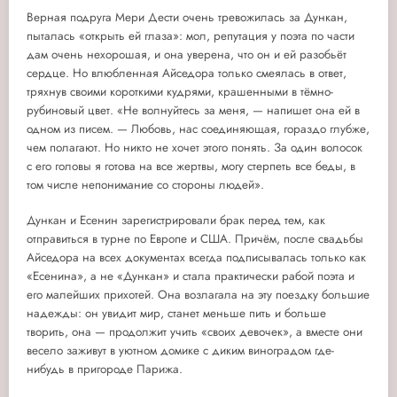
Верная подруга Мери Дести очень тревожилась за Дункан,
пыталась «открыть ей глаза»: мол, репутация у поэта по части
дам очень нехорошая, и она уверена, что он и ей разобьёт
сердце. Но влюбленная Айседора только смеялась в ответ,
тряхнув своими короткими кудрями, крашенными в тёмно-
рубиновый цвет. «Не волнуйтесь за меня, — напишет она ей в
одном из писем. — Любовь, нас соединяющая, гораздо глубже,
чем полагают. Но никто не хочет этого понять. За один волосок
с его головы я готова на все жертвы, могу стерпеть все беды, в
том числе непонимание со стороны людей».
Дункан и Есенин зарегистрировали брак перед тем, как
отправиться в турне по Европе и США. Причём, после свадьбы
Айседора на всех документах всегда подписывалась только как
«Есенина», а не «Дункан» и стала практически рабой поэта и
его малейших прихотей. Она возлагала на эту поездку большие
надежды: он увидит мир, станет меньше пить и больше
творить, она — продолжит учить «своих девочек», а вместе они
весело заживут в уютном домике с диким виноградом где-
нибудь в пригороде Парижа.