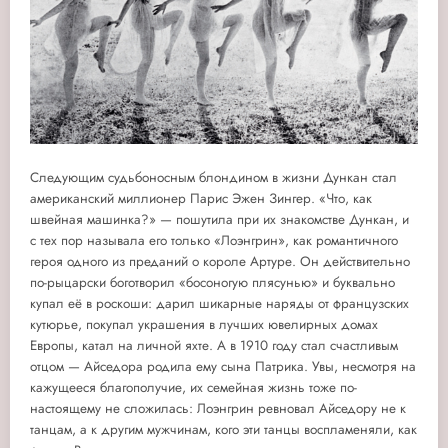
Следующим судьбоносным блондином в жизни Дункан стал
американский миллионер Парис Эжен Зингер. «Что, как
швейная машинка?» — пошутила при их знакомстве Дункан, и
с тех пор называла его только «Лоэнгрин», как романтичного
героя одного из преданий о короле Артуре. Он действительно
по-рыцарски боготворил «босоногую плясунью» и буквально
купал её в роскоши: дарил шикарные наряды от французских
кутюрье, покупал украшения в лучших ювелирных домах
Европы, катал на личной яхте. А в 1910 году стал счастливым
отцом — Айседора родила ему сына Патрика. Увы, несмотря на
кажущееся благополучие, их семейная жизнь тоже по-
настоящему не сложилась: Лоэнгрин ревновал Айседору не к
танцам, а к другим мужчинам, кого эти танцы воспламеняли, как