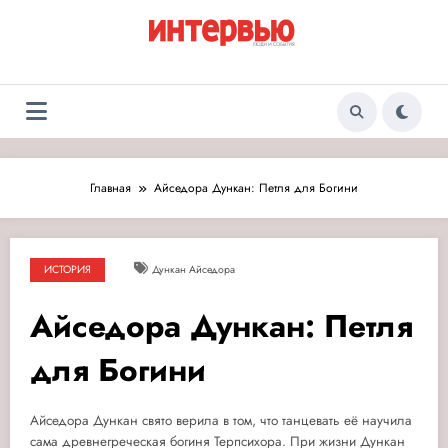
Перейти
к
содержимому
Журнал «Интервью:
Люди и события
Люди и события»
Главная
Айседора Дункан: Петля для Богини
ИСТОРИЯ
Дункан Айседора
Айседора Дункан: Петля
для Богини
Айседора Дункан свято верила в том, что танцевать её научила
сама древнегреческая богиня Терпсихора. При жизни Дункан