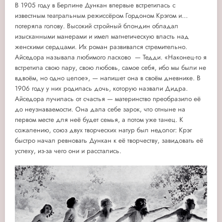
В 1905 году в Берлине Дункан впервые встретилась с
известным театральным режиссёром Гордоном Крэгом и...
потеряла голову. Высокий стройный блондин обладал
изысканными манерами и имел магнетическую власть над
женскими сердцами. Их роман развивался стремительно.
Айседора называла любимого ласково — Тедди. «Наконец-то я
встретила свою пару, свою любовь, самое себя, ибо мы были не
вдвоём, но одно целое», — напишет она в своём дневнике. В
1906 году у них родилась дочь, которую назвали Дидра.
Айседора лучилась от счастья — материнство преобразило её
до неузнаваемости. Она дала себе зарок, что отныне на
первом месте для неё будет семья, а потом уже танец. К
сожалению, союз двух творческих натур был недолог: Крэг
быстро начал ревновать Дункан к её творчеству, завидовать её
успеху, из-за чего они и расстались.