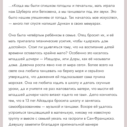
...«Когда мы были слишком голодны и печальны, мать играла
нам Шуберта или Бетховена, а мы танцевали под эти звуки. Это
было нашим утешением от голода. Так началось мое искусство»,
— много лет спустя напишет Дункан в своих мемуарах.
Она была четвёртым ребёнком в семье. Отец бросил их, и её
мать прилагала титанические усилия, чтобы «держать дом
достойно». Стоит ли удивляться тому, что на воспитание детей
времени оставалось крайне мало? Особенно это касалось
младшей дочери — Изадоры, или Доры, как её называли
дома. Девочка росла явно «не от мира сего». Более всего на
свете она любила танцевать на берегу моря и серьёзно
утверждала, что движения ей подсказывает сама пучина
морская. Она не любила ходить в школу и делать скучные
уроки, да и учителя не раз жаловались матери, что мысли её
младшей дочери часто витают «где-то не там». Дело кончилось
тем, что в 13 лет Айседора бросила школу и занялась
самообразованием — музыкой и танцами. Вскоре ей удалось
устроиться танцовщицей в маленькую, никому не известную
труппу и вместе с семьей уехать на гастроли в Сан-Франциско.
Девушку заметили благодаря оригинальной манере