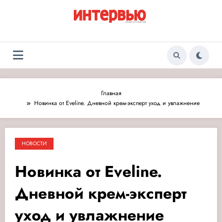
Перейти
к
содержимому
Журнал «Интервью:
Люди и события
Люди и события»
Главная
Новинка от Eveline. Дневной крем-эксперт уход и увлажнение
НОВОСТИ
Новинка от Eveline.
Дневной крем-эксперт
уход и увлажнение