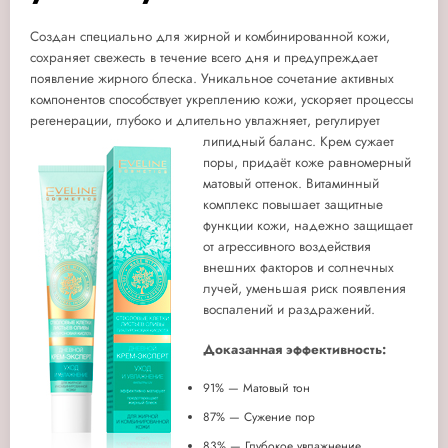
Создан специально для жирной и комбинированной кожи,
сохраняет свежесть в течение всего дня и предупреждает
появление жирного блеска. Уникальное сочетание активных
компонентов способствует укреплению кожи, ускоряет процессы
регенерации, глубоко и длительно увлажняет, регулирует
липидный баланс.
Крем сужает
поры, придаёт коже равномерный
матовый оттенок. Витаминный
комплекс повышает защитные
функции кожи, надежно защищает
от агрессивного воздействия
внешних факторов и солнечных
лучей, уменьшая риск появления
воспалений и раздражений.
Доказанная эффективность:
91% — Матовый тон
87% — Сужение пор
83% — Глубокое увлажнение