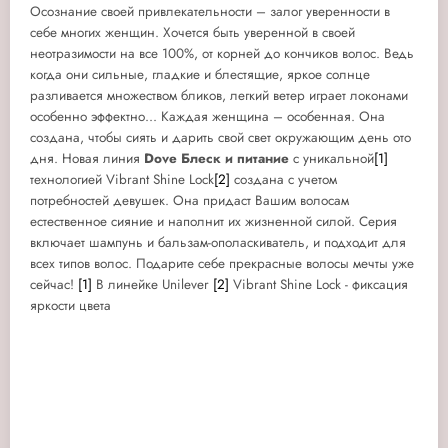
Осознание своей привлекательности – залог уверенности в
себе многих женщин. Хочется быть уверенной в своей
неотразимости на все 100%, от корней до кончиков волос. Ведь
когда они сильные, гладкие и блестящие, яркое солнце
разливается множеством бликов, легкий ветер играет локонами
особенно эффектно... Каждая женщина – особенная. Она
создана, чтобы сиять и дарить свой свет окружающим день ото
дня. Новая линия
Dove Блеск и питание
с уникальной
[1]
технологией Vibrant Shine Lock
[2]
создана с учетом
потребностей девушек. Она придаст Вашим волосам
естественное сияние и наполнит их жизненной силой. Серия
включает шампунь и бальзам-ополаскиватель, и подходит для
всех типов волос. Подарите себе прекрасные волосы мечты уже
сейчас!
[1]
В линейке Unilever
[2]
Vibrant Shine Lock - фиксация
яркости цвета