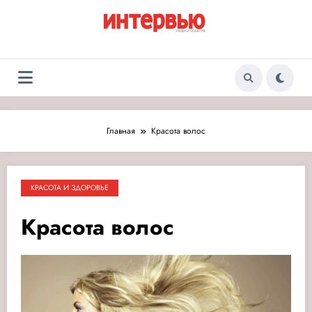
Перейти
к
содержимому
Журнал «Интервью:
Люди и события
Люди и события»
Главная
Красота волос
КРАСОТА И ЗДОРОВЬЕ
Красота волос