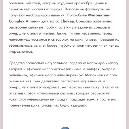
ороговевший слой, который ухудшает кровообращение и
перекрывает доступ кислорода. Волосяные фолликулы не
получают необходимого питания. Попробуйте
Фитопилинг
Complex А
линии для волос
Eliokap.
Средство эффективно
растворяет сальные пробки, остатки укладочных средств и
отмершие клетки эпителия. Также, пилинг незаменим перед
нанесением лосьонов и сывороток на кожу головы, повышая их
эффективность за счет более глубокого проникновения активных
ингредиентов.
Средство полностью натуральное, содержит молочную кислоту,
экстракт и эфирное масло можжевельника и шалфея, экстракт
репейника, эфирное масло мяты перечной. Молочная кислота
очень мягкая, она деликатно растворяет загрязнения и
отмершие клетки эпидермиса, не пересушивая кожу. В отличие
от салициловой и гликолевой кислоты, которая разрыхляет
кожу. Этот универсальный продукт подходит всем, а после его
применения кожа головы как будто «дышит».