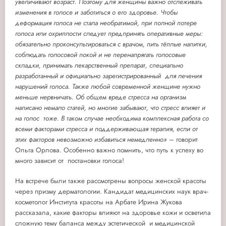
увеличивают возраст. Поэтому для женщины важно отслеживать
изменения в голосе и заботиться о его здоровье. Чтобы
деформация голоса не стала необратимой, при полной потере
голоса или охриплости следует предпринять оперативные меры:
обязательно проконсультироваться с врачом, пить тёплые напитки,
соблюдать голосовой покой и не перенапрягать голосовые
складки, принимать лекарственный препарат, специально
разработанный и официально зарегистрированный для лечения
нарушений голоса. Также любой современной женщине нужно
меньше нервничать. Об общем вреде стресса на организм
написано немало статей, но многие забывают, что стресс влияет и
на голос тоже. В таком случае необходима комплексная работа со
всеми факторами стресса и поддерживающая терапия, если от
этих факторов невозможно избавиться немедленно»
– говорит
Ольга Орлова. Особенно важно помнить, что путь к успеху во
много зависит от постановки голоса!
На встрече были также рассмотрены вопросы женской красоты
через призму дерматологии. Кандидат медицинских наук врач-
косметолог Института красоты на Арбате Ирина Жукова
рассказала, какие факторы влияют на здоровье кожи и осветила
сложную тему баланса между эстетической и медицинской