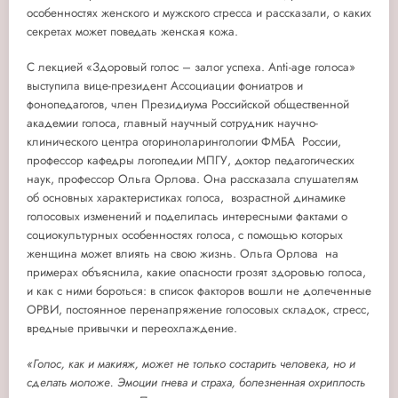
особенностях женского и мужского стресса и рассказали, о каких
секретах может поведать женская кожа.
С лекцией «Здоровый голос – залог успеха. Anti-age голоса»
выступила вице-президент Ассоциации фониатров и
фонопедагогов, член Президиума Российской общественной
академии голоса, главный научный сотрудник научно-
клинического центра оториноларингологии ФМБА России,
профессор кафедры логопедии МПГУ, доктор педагогических
наук, профессор Ольга Орлова. Она рассказала слушателям
об основных характеристиках голоса, возрастной динамике
голосовых изменений и поделилась интересными фактами о
социокультурных особенностях голоса, с помощью которых
женщина может влиять на свою жизнь. Ольга Орлова на
примерах объяснила, какие опасности грозят здоровью голоса,
и как с ними бороться: в список факторов вошли не долеченные
ОРВИ, постоянное перенапряжение голосовых складок, стресс,
вредные привычки и переохлаждение.
«Голос, как и макияж, может не только состарить человека, но и
сделать моложе. Эмоции гнева и страха, болезненная охриплость