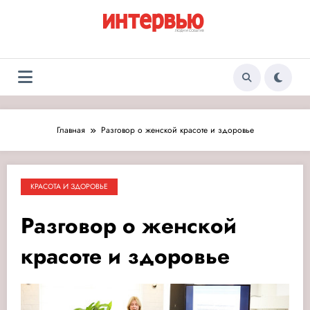
Перейти
к
содержимому
Журнал «Интервью:
Люди и события
Люди и события»
Главная
Разговор о женской красоте и здоровье
КРАСОТА И ЗДОРОВЬЕ
Разговор о женской
красоте и здоровье