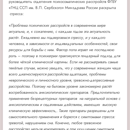
руководитель отделения психосоматических расстройств ФГБУ
«ГНЦ ССП им. В.П. Сербского» Минздрава России раскрыла
стресса:
«Проблема психических расстройств в современном мире
актуальна, и, к сожалению, с каждым годом эта актуальность
растёт. Ежедневно мы подвергаемся стрессу, и у каждого
человека, в зависимости от индивидуальных особенностей, свои
ресурсы для борьбы с ним. Фактор пола играет не последнюю
роль – поэтому в психиатрии практикуется гендерный подход для
более чёткой клинической картины. Если не рассматривать самые
тяжёлые случаи, можно увидеть, что у современных женщин чаще
всего диагностируются расстройства адаптации, проблемы
невротического и личностного уровня, тревожно-депрессивные
расстройства. Поэтому на бытовом уровне закономерно растёт
востребованность анксиолитических препаратов. Предпочтительно
применение безрецептурных препаратов на натуральной основе с
анксиолитическим и седативным действием, имеющих высокую
клиническую эффективность,. Такие препараты разрешены для
самостоятельного применения и борются с симптомами стресса:
тревогой, нарушением сна. Конечно, любое тревожное
расстройство нельзя игнорировать и при ухудшении симптомов