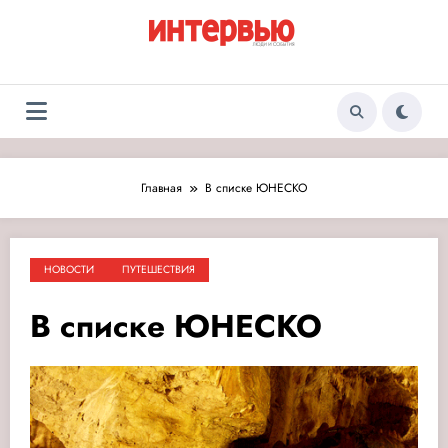
Перейти
к
содержимому
Журнал «Интервью:
Люди и события
Люди и события»
Главная
В списке ЮНЕСКО
НОВОСТИ
ПУТЕШЕСТВИЯ
В списке ЮНЕСКО