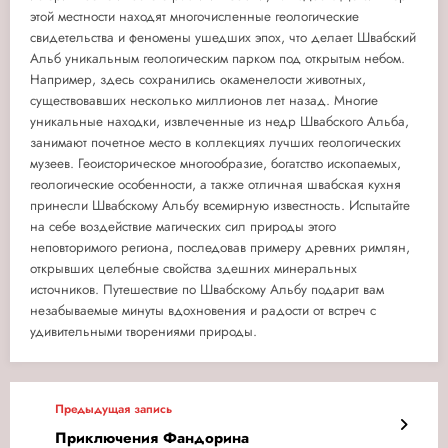
этой местности находят многочисленные геологические
свидетельства и феномены ушедших эпох, что делает Швабский
Альб уникальным геологическим парком под открытым небом.
Например, здесь сохранились окаменелости животных,
существовавших несколько миллионов лет назад. Многие
уникальные находки, извлеченные из недр Швабского Альба,
занимают почетное место в коллекциях лучших геологических
музеев. Геоисторическое многообразие, богатство ископаемых,
геологические особенности, а также отличная швабская кухня
принесли Швабскому Альбу всемирную известность. Испытайте
на себе воздействие магических сил природы этого
неповторимого региона, последовав примеру древних римлян,
открывших целебные свойства здешних минеральных
источников. Путешествие по Швабскому Альбу подарит вам
незабываемые минуты вдохновения и радости от встреч с
удивительными творениями природы.
Предыдущая запись
Приключения Фандорина