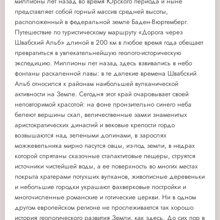
миллионы лет назад во время Юрского периода и ныне
представляет собой горный массив средней высоты,
расположенный в федеральной земле Баден-Вюртемберг.
Путешествие по туристическому маршруту «Дорога через
Швабский Альб» длиной в 200 км в любое время года обещает
превратиться в увлекательнейшую геолого-историческую
экспедицию. Миллионы лет назад здесь взвивались в небо
фонтаны раскаленной лавы: в те далекие времена Швабский
Альб относился к районам наибольшей вулканической
активности на Земле. Сегодня этот край очаровывает своей
неповторимой красотой: на фоне пронзительно синего неба
белеют вершины скал, величественные замки знаменитых
аристократических династий и вековые крепости гордо
возвышаются над зелеными долинами, в зарослях
можжевельника мирно пасутся овцы, из-под земли, в недрах
которой спрятаны сказочные сталактитовые пещеры, струятся
источники чистейшей воды, а ее поверхность во многих местах
покрыта кратерами потухших вулканов, живописные деревеньки
и небольшие городки украшают фахверковые постройки и
многочисленные романские и готические церкви. Ни в одном
другом европейском регионе не прослеживается так хорошо
история геологического развития Земли, как здесь. До сих пор в