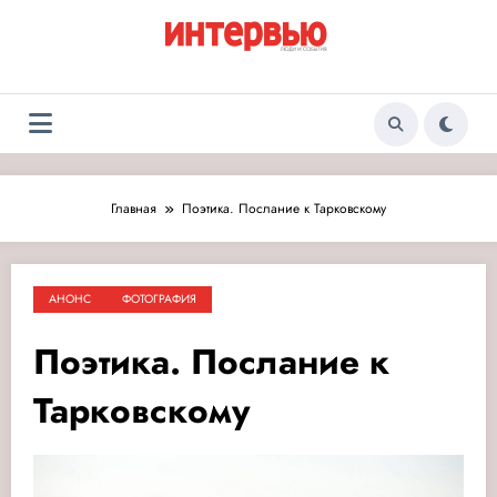
Перейти
к
содержимому
Журнал «Интервью:
Люди и события
Люди и события»
Главная
Поэтика. Послание к Тарковскому
АНОНС
ФОТОГРАФИЯ
Поэтика. Послание к
Тарковскому