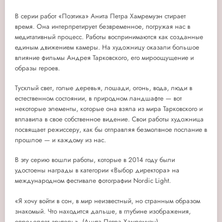
В серии работ «Поэтика» Анита Петра Хамремуэн стирает
время. Она интерпретирует безвременное, погружая нас в
медитативный процесс. Работы воспринимаются как созданные
единым движением камеры. На художницу оказали большое
влияние фильмы Андрея Тарковского, его мироощущение и
образы героев.
Тусклый свет, голые деревья, лошади, огонь, вода, люди в
естественном состоянии, в природном ландшафте — вот
некоторые элементы, которые она взяла из мира Тарковского и
вплавила в свое собственное видение. Свои работы художница
посвящает режиссеру, как бы отправляя безмолвное послание в
прошлое — и каждому из нас.
В эту серию вошли работы, которые в 2014 году были
удостоены награды в категории «Выбор директора» на
международном фестивале фотографии Nordic Light.
«Я хочу войти в сон, в мир неизвестный, но странным образом
знакомый. Что находится дальше, в глубине изображения,
определяет зритель». (Анита Петра Хамремуэн)