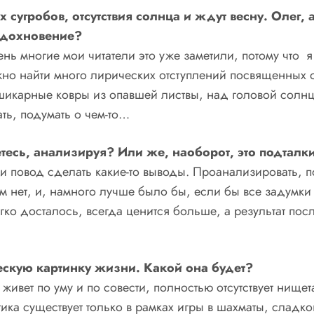
х сугробов, отсутствия солнца и ждут весну. Олег,
 вдохновение?
нь многие мои читатели это уже заметили, потому что я
ожно найти много лирических отступлений посвященных
 шикарные ковры из опавшей листвы, над головой солнц
ть, подумать о чем-то…
тесь, анализируя? Или же, наоборот, это подталк
и повод сделать какие-то выводы. Проанализировать, 
ом нет, и, намного лучше было бы, если бы все задумк
легко досталось, всегда ценится больше, а результат п
ческую картинку жизни. Какой она будет?
живет по уму и по совести, полностью отсутствует нищет
ика существует только в рамках игры в шахматы, сладког