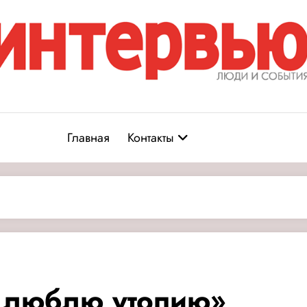
Журнал «Интервью: Люди и соб
юди и события
Главная
Контакты
ь люблю утопию»