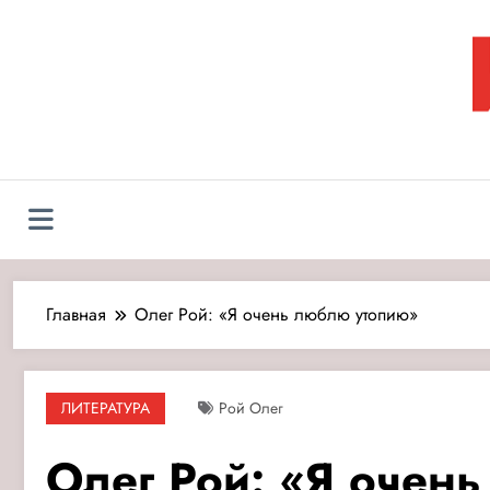
Перейти
к
содержимому
Л
Главная
Олег Рой: «Я очень люблю утопию»
ЛИТЕРАТУРА
Рой Олег
Олег Рой: «Я очен