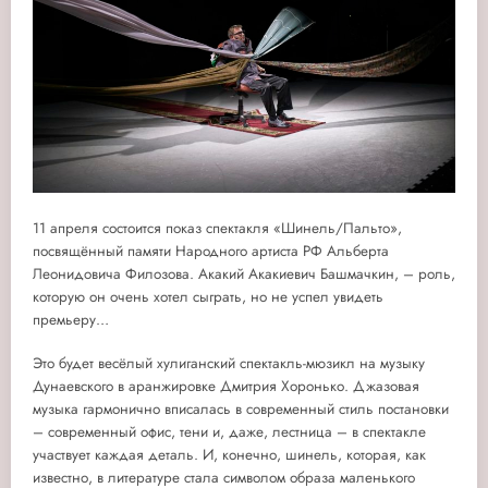
11 апреля состоится показ спектакля «Шинель/Пальто»,
посвящённый памяти Народного артиста РФ Альберта
Леонидовича Филозова. Акакий Акакиевич Башмачкин, – роль,
которую он очень хотел сыграть, но не успел увидеть
премьеру…
Это будет весёлый хулиганский спектакль-мюзикл на музыку
Дунаевского в аранжировке Дмитрия Хоронько. Джазовая
музыка гармонично вписалась в современный стиль постановки
– современный офис, тени и, даже, лестница – в спектакле
участвует каждая деталь. И, конечно, шинель, которая, как
известно, в литературе стала символом образа маленького