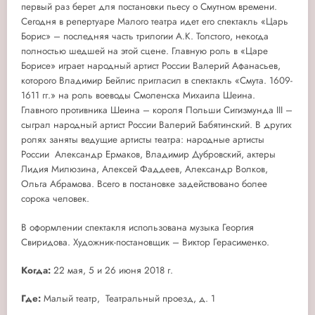
первый раз берет для постановки пьесу о Смутном времени.
Сегодня в репертуаре Малого театра идет его спектакль «Царь
Борис» – последняя часть трилогии А.К. Толстого, некогда
полностью шедшей на этой сцене. Главную роль в «Царе
Борисе» играет народный артист России Валерий Афанасьев,
которого Владимир Бейлис пригласил в спектакль «Смута. 1609-
1611 гг.» на роль воеводы Смоленска Михаила Шеина.
Главного противника Шеина – короля Польши Сигизмунда III –
сыграл народный артист России Валерий Бабятинский. В других
ролях заняты ведущие артисты театра: народные артисты
России Александр Ермаков, Владимир Дубровский, актеры
Лидия Милюзина, Алексей Фаддеев, Александр Волков,
Ольга Абрамова. Всего в постановке задействовано более
сорока человек.
В оформлении спектакля использована музыка Георгия
Свиридова. Художник-постановщик – Виктор Герасименко.
Когда:
22 мая, 5 и 26 июня 2018 г.
Где:
Малый театр, Театральный проезд, д. 1