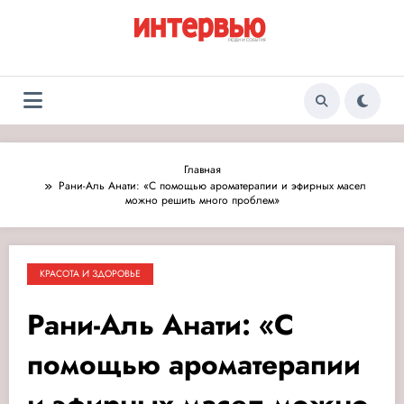
Перейти
к
содержимому
Журнал «Интервью:
Люди и события
Люди и события»
Главная
Рани-Аль Анати: «С помощью ароматерапии и эфирных масел
можно решить много проблем»
КРАСОТА И ЗДОРОВЬЕ
Рани-Аль Анати: «С
помощью ароматерапии