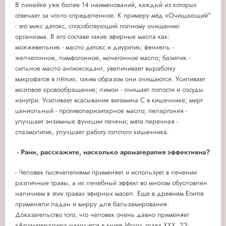
В линейке уже более 14 наименований, каждый из которых
отвечает за что-то определенное. К примеру мёд «Очищающий"
- это микс детокс, способствующий полному очищению
организма. В его составе такие эфирные масла как:
можжевельник - масло детокс и диуретик; фенхель -
желчегонное, лимфогонное, мочегонное масло; базилик -
сильное масло антиоксидант, увеличивает выработку
макрофагов в лёгких, таким образом они очищаются. Усиливает
мозговое кровообращение; лимон - очищает полости и сосуды
изнутри. Усиливает всасывание витамина С в кишечнике; мирт
цениольный - противопаризитарное масло; пеларгония -
улучшает энзимные функции печени; мята перечная -
спазмолитик, улучшает работу толстого кишечника.
- Рани, расскажите, н
асколько ароматерапия эффективна?
- Человек тысячелетиями применяет и использует в лечении
различные травы, а их лечебный эффект во многом обусловлен
наличием в этих травах эфирных масел. Еще в древнем Египте
применяли ладан и мирру для бальзамирования.
Доказательство того, что человек очень давно применяет
«Ароматерапию» находится в книге Исход глава XXX. 23: