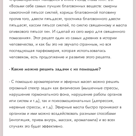
«Возьми себе самых лучших благовонных веществ: смирны
самоточной пятьсот сиклей, корицы благовонной половину
против того, двести пятьдесят, тростника благовонного двести
пятьдесят, кассии пятьсот сиклей, по сиклю священному и масла
оливкового пятьсот гин. И сделай из сего миро для священного
помазания». Этот рецепт один из самых древних в истории
человечества, и как бы это не звучало странным, но вся
последующая парфюмерия, которая использовалась
человеком, есть продолжение и развитие этого рецепта.
- Какие можно решить задачи с их помощью?
- С помощью ароматерапии и эфирных масел можно решить
огромный спектр задач как физических (мышечные стрессы,
нарушение гормонального фона, нарушение работы органов
или систем и т.д), так и психоэмоциональных (депрессия,
нервные стрессы, и т.д). Эфирные масла быстро проникают в
организм и ими можно воздействовать разными способами
(инголяция, прием внутрь, массаж, аромалампа) и во всех
случаях это будет эффективно.