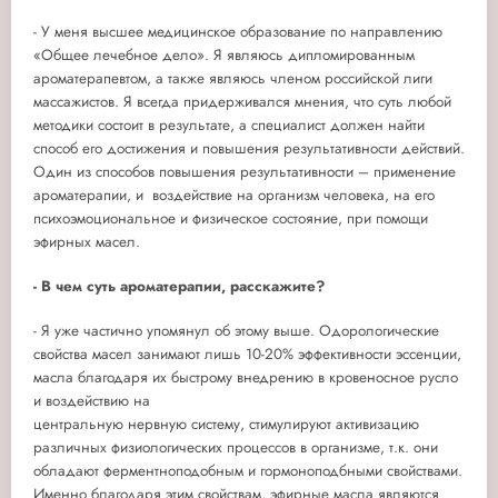
- У меня высшее медицинское образование по направлению
«Общее лечебное дело». Я являюсь дипломированным
ароматерапевтом, а также являюсь членом российской лиги
массажистов. Я всегда придерживался мнения, что суть любой
методики состоит в результате, а специалист должен найти
способ его достижения и повышения результативности действий.
Один из способов повышения результативности – применение
ароматерапии, и воздействие на организм человека, на его
психоэмоциональное и физическое состояние, при помощи
эфирных масел.
- В чем суть ароматерапии, расскажите?
- Я уже частично упомянул об этому выше. Одорологические
свойства масел занимают лишь 10-20% эффективности эссенции,
масла благодаря их быстрому внедрению в кровеносное русло
и воздействию на
центральную нервную систему, стимулируют активизацию
различных физиологических процессов в организме, т.к. они
обладают ферментноподобным и гормоноподбными свойствами.
Именно благодаря этим свойствам, эфирные масла являются