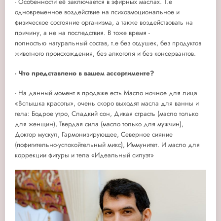
- Особенности её заключается в эфирных маслах. Т.е
одновременное воздействие на психоэмоциональное и
физическое состояние организма, а также воздействовать на
причину, а не на последствия. В тоже время -
полностью натуральный состав, т.е без отдушек, без продуктов
животного происхождения, без алкоголя и без консервантов.
- Что представлено в вашем ассортименте?
- На данный момент в продаже есть Масло ночное для лица
«Вспышка красоты», очень скоро выходят масла для ванны и
тела: Бодрое утро, Сладкий сон, Дикая страсть (масло только
для женщин), Твердая сила (масло только для мужчин),
Доктор мускул, Гармонизирующее, Северное сияние
(пофигительно-успокойтельный микс), Иммунитет. И масло для
коррекции фигуры и тела «Идеальный силуэт»