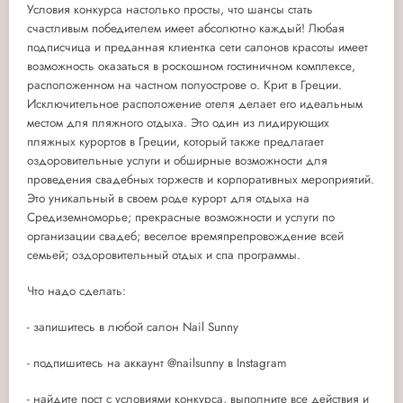
Условия конкурса настолько просты, что шансы стать
счастливым победителем имеет абсолютно каждый! Любая
подписчица и преданная клиентка сети салонов красоты имеет
возможность оказаться в роскошном гостиничном комплексе,
расположенном на частном полуострове о. Крит в Греции.
Исключительное расположение отеля делает его идеальным
местом для пляжного отдыха. Это один из лидирующих
пляжных курортов в Греции, который также предлагает
оздоровительные услуги и обширные возможности для
проведения свадебных торжеств и корпоративных мероприятий.
Это уникальный в своем роде курорт для отдыха на
Средиземноморье; прекрасные возможности и услуги по
организации свадеб; веселое времяпрепровождение всей
семьей; оздоровительный отдых и спа программы.
Что надо сделать:
- запишитесь в любой салон Nail Sunny
- подпишитесь на аккаунт @nailsunny в Instagram
- найдите пост с условиями конкурса, выполните все действия и