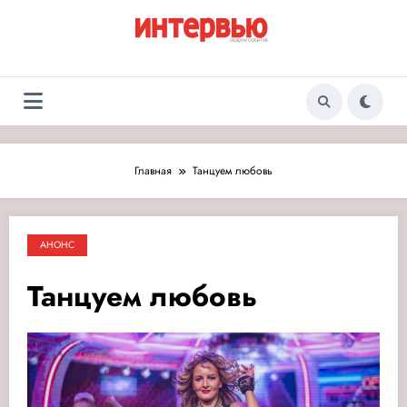
Перейти
к
содержимому
Журнал «Интервью:
Люди и события
Люди и события»
Главная
Танцуем любовь
АНОНС
Танцуем любовь