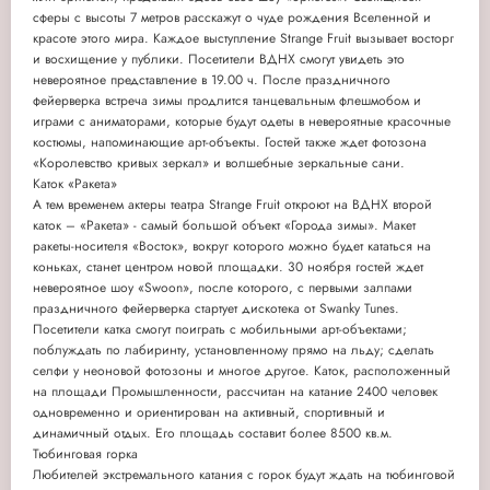
сферы с высоты 7 метров расскажут о чуде рождения Вселенной и
красоте этого мира. Каждое выступление Strange Fruit вызывает восторг
и восхищение у публики. Посетители ВДНХ смогут увидеть это
невероятное представление в 19.00 ч. После праздничного
фейерверка встреча зимы продлится танцевальным флешмобом и
играми с аниматорами, которые будут одеты в невероятные красочные
костюмы, напоминающие арт-объекты. Гостей также ждет фотозона
«Королевство кривых зеркал» и волшебные зеркальные сани.
Каток «Ракета»
А тем временем актеры театра Strange Fruit откроют на ВДНХ второй
каток – «Ракета» - самый большой объект «Города зимы». Макет
ракеты-носителя «Восток», вокруг которого можно будет кататься на
коньках, станет центром новой площадки. 30 ноября гостей ждет
невероятное шоу «Swoon», после которого, с первыми залпами
праздничного фейерверка стартует дискотека от Swanky Tunes.
Посетители катка смогут поиграть с мобильными арт-объектами;
поблуждать по лабиринту, установленному прямо на льду; сделать
селфи у неоновой фотозоны и многое другое. Каток, расположенный
на площади Промышленности, рассчитан на катание 2400 человек
одновременно и ориентирован на активный, спортивный и
динамичный отдых. Его площадь составит более 8500 кв.м.
Тюбинговая горка
Любителей экстремального катания с горок будут ждать на тюбинговой