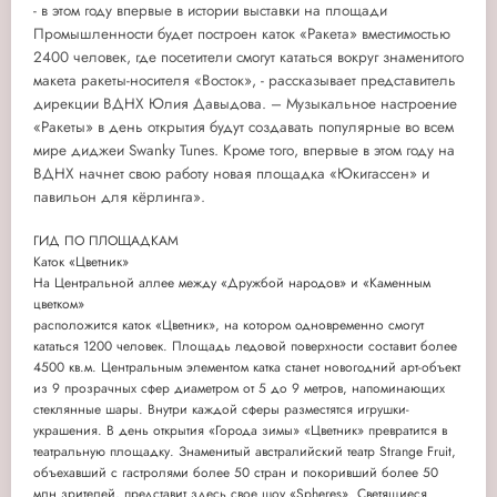
- в этом году впервые в истории выставки на площади
Промышленности будет построен каток «Ракета» вместимостью
2400 человек, где посетители смогут кататься вокруг знаменитого
макета ракеты-носителя «Восток», - рассказывает представитель
дирекции ВДНХ Юлия Давыдова. – Музыкальное настроение
«Ракеты» в день открытия будут создавать популярные во всем
мире диджеи Swanky Tunes. Кроме того, впервые в этом году на
ВДНХ начнет свою работу новая площадка «Юкигассен» и
павильон для кёрлинга».
ГИД ПО ПЛОЩАДКАМ
Каток «Цветник»
На Центральной аллее между «Дружбой народов» и «Каменным
цветком»
расположится каток «Цветник», на котором одновременно смогут
кататься 1200 человек. Площадь ледовой поверхности составит более
4500 кв.м. Центральным элементом катка станет новогодний арт-объект
из 9 прозрачных сфер диаметром от 5 до 9 метров, напоминающих
стеклянные шары. Внутри каждой сферы разместятся игрушки-
украшения. В день открытия «Города зимы» «Цветник» превратится в
театральную площадку. Знаменитый австралийский театр Strange Fruit,
объехавший с гастролями более 50 стран и покоривший более 50
млн зрителей, представит здесь свое шоу «Spheres». Светящиеся