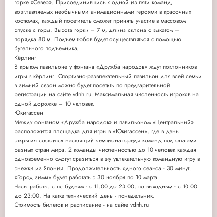
горке «Север». Присоединившись к одной из пяти команд,
возглавляемых необычными анимационными героями в красочных
костюмах, каждый посетитель сможет принять участие в массовом
спуске с горы. Высота горки – 7 м, длина склона с выкатом –
порядка 80 м. Подъем тюбов будет осуществляться с помощью
бугельного подъемника.
Кёрлинг
В крытом павильоне у фонтана «Дружба народов» ждут поклонников
игры в кёрлинг. Спортивно-развлекательный павильон для всей семьи
в зимний сезон можно будет посетить по предварительной
регистрации на сайте vdnh.ru. Максимальная численность игроков на
одной дорожке – 10 человек.
Юкигассен
Между фонтаном «Дружба народов» и павильоном «Центральный»
расположится площадка для игры в «Юкигассен», где в день
открытия состоится настоящий чемпионат среди команд под флагами
разных стран мира. 2 команды численностью до 10 человек каждая
одновременно смогут сразиться в эту увлекательную командную игру в
снежки из Японии. Продолжительность одного сеанса - 30 минут.
«Город зимы» будет работать с 30 ноября по 10 марта.
Часы работы: с по будням - с 11:00 до 23:00, по выходным - с 10:00
до 23:00. На катке технический день - понедельник.
Стоимость билетов и расписание - на сайте vdnh.ru