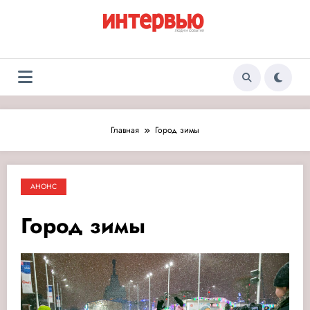
Перейти
к
содержимому
Журнал «Интервью:
Люди и события
Люди и события»
Главная
Город зимы
АНОНС
Город зимы