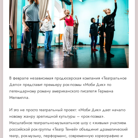
В феврале независимая продюсерская компания «Театральное
Дело» представит премьеру рок-поэмы «Моби Дик» по
легендарному роману американского писателя Германа
Мелвилла.
И это не просто театральный проект: «Моби Дик» дает начало
новому жанру зрелищной культуры – «рок-поэма».
Масштабное театрально-музыкальное шоу с «живым» участием
российской рок-группы «Театр Теней» объединит драматический
театр, рок-музыку, перформанс, современную хореографию и