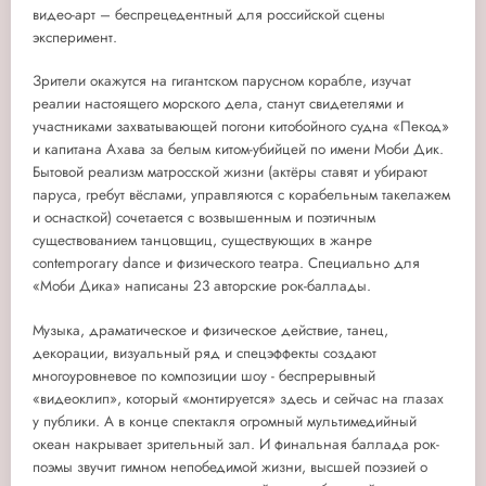
видео-арт – беспрецедентный для российской сцены
эксперимент.
Зрители окажутся на гигантском парусном корабле, изучат
реалии настоящего морского дела, станут свидетелями и
участниками захватывающей погони китобойного судна «Пекод»
и капитана Ахава за белым китом-убийцей по имени Моби Дик.
Бытовой реализм матросской жизни (актёры ставят и убирают
паруса, гребут вёслами, управляются с корабельным такелажем
и оснасткой) сочетается с возвышенным и поэтичным
существованием танцовщиц, существующих в жанре
contemporary dance и физического театра. Специально для
«Моби Дика» написаны 23 авторские рок-баллады.
Музыка, драматическое и физическое действие, танец,
декорации, визуальный ряд и спецэффекты создают
многоуровневое по композиции шоу - беспрерывный
«видеоклип», который «монтируется» здесь и сейчас на глазах
у публики. А в конце спектакля огромный мультимедийный
океан накрывает зрительный зал. И финальная баллада рок-
поэмы звучит гимном непобедимой жизни, высшей поэзией о