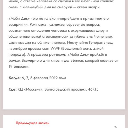
мечте, о схватке человека со стихией в его гибельной слепоте:
океан с китами-убийцами не снаружи – океан внутри.
«Моби Дик» - это не только интертеймент в привычном его
восприятии. Рок-поэма поднимает серьезные вопросы
осознанного отношения человека к окружающему миру и
общечеловеческой ответственности за губительный отпечаток
цивилизации на облике планеты. Неслучайно Генеральным
партнёром проекта стал WWF (Всемирный фонд дикой
природы). А премьера рок-поэмы «Моби Дик» пройдёт в
рамках Всемирного дня китов и дельфинов, который отмечается
19 февраля.
Когда:
6, 7, 8 февраля 2019 года
Где:
КЦ «Москвич», Волгоградский проспект, 46\15
Предыдущая запись