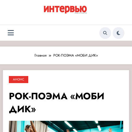
Перейти
к
содержимому
Журнал «Интервью:
Люди и события
Люди и события»
Главная
РОК-ПОЭМА «МОБИ ДИК»
АНОНС
РОК-ПОЭМА «МОБИ
ДИК»