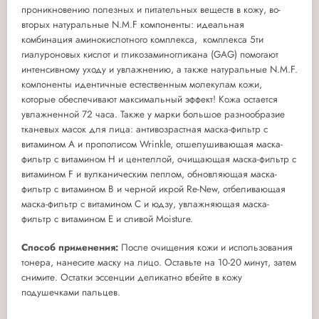
проникновению полезных и питательных веществ в кожу, во-
вторых натуральные N.M.F компоненты: идеальная
комбинация аминокислотного комплекса, комплекса 5ти
гиалуроновых кислот и гликозаминогликана (GAG) помогают
интенсивному уходу и увлажнению, а также натуральные N.M.F.
компоненты идентичные естественным молекулам кожи,
которые обеспечивают максимальный эффект! Кожа остается
увлажненной 72 часа. Также у марки большое разнообразие
тканевых масок для лица: антивозрастная маска-фильтр с
витамином А и прополисом Wrinkle, отшелушивающая маска-
фильтр с витамином H и центеллой, очищающая маска-фильтр с
витамином F и вулканическим пеплом, обновляющая маска-
фильтр с витамином В и черной икрой Re-New, отбеливающая
маска-фильтр с витамином C и юдзу, увлажняющая маска-
фильтр c витамином Е и сливой Moisture.
Способ применения:
После очищения кожи и использования
тонера, нанесите маску на лицо. Оставьте на 10-20 минут, затем
снимите. Остатки эссенции деликатно вбейте в кожу
подушечками пальцев.