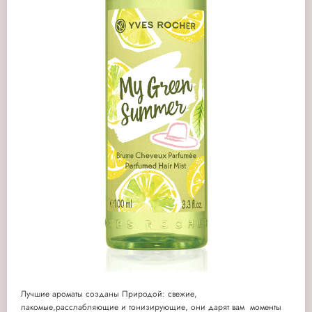
Лучшие ароматы созданы Природой: свежие,
лакомые,расслабляющие и тонизирующие, они дарят вам моменты