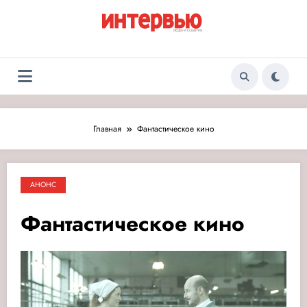
Перейти
к
содержимому
Журнал «Интервью:
Люди и события
Люди и события»
Главная
Фантастическое кино
АНОНС
Фантастическое кино