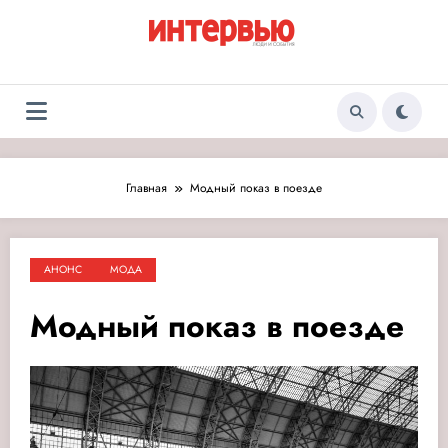
Перейти
к
содержимому
Журнал «Интервью:
Люди и события
Люди и события»
Главная
Модный показ в поезде
АНОНС
МОДА
Модный показ в поезде