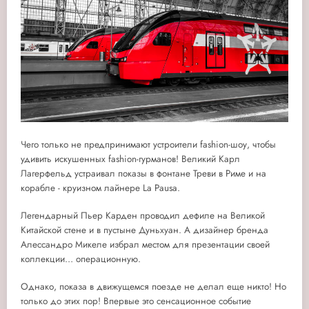
Чего только не предпринимают устроители fashion-шоу, чтобы
удивить искушенных fashion-гурманов! Великий Карл
Лагерфельд устраивал показы в фонтане Треви в Риме и на
корабле - круизном лайнере La Pausa.
Легендарный Пьер Карден проводил дефиле на Великой
Китайской стене и в пустыне Дуньхуан. А дизайнер бренда
Алессандро Микеле избрал местом для презентации своей
коллекции… операционную.
Однако, показа в движущемся поезде не делал еще никто! Но
только до этих пор! Впервые это сенсационное событие