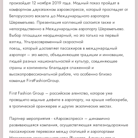
произойдет 12 ноября 2019 года. Модный показ пройдет в
комфортном двухэтажном аэроэкспрессе, который проследует от
Белорусского вокзала до Международного аэропорта
Шереметьево. Презентация коллекций состоится также и
непосредственно в Международном аэропорту Шереметьево.
Выбор площадки неординарный, но это только на первый
взгляд. Ультрасовременный скоростной
поезд, который доставляет пассажиров в международный
аэропорт – это место, объединяющее традиции и инновации,
людей разных национальностей и культур, соединяющее
страны и континенты благодаря слаженной и
высокопрофессиональной работе, что особенно близко
команде
First
Fashion
Group
.
First Fashion Group – российское агентство, которое уже
проводило модные дефиле в аэропорту, на крыше небоскреба,
в тропической оранжерее и других экзотических местах.
Партнер мероприятия - «Аэроэкспресс» – динамично
развивающаяся компания, осуществляющая железнодорожные
пассажирские перевозки между столицей и аэропортами
Московского авиационного узла (Внуково, Домодедово и