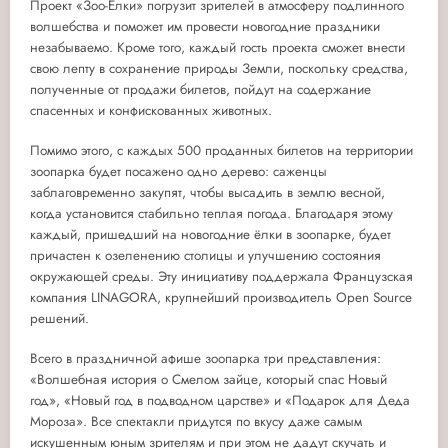
Проект «Зоо-Ёлки» погрузит зрителей в атмосферу подлинного
волшебства и поможет им провести новогодние праздники
незабываемо. Кроме того, каждый гость проекта сможет внести
свою лепту в сохранение природы Земли, поскольку средства,
полученные от продажи билетов, пойдут на содержание
спасенных и конфискованных животных.
Помимо этого, с каждых 500 проданных билетов на территории
зоопарка будет посажено одно дерево: саженцы
заблаговременно закупят, чтобы высадить в землю весной,
когда установится стабильно теплая погода. Благодаря этому
каждый, пришедший на новогодние ёлки в зоопарке, будет
причастен к озеленению столицы и улучшению состояния
окружающей среды. Эту инициативу поддержала Французская
компания LINAGORA, крупнейший производитель Open Source
решений.
Всего в праздничной афише зоопарка три представления:
«Волшебная история о Смелом зайце, который спас Новый
год», «Новый год в подводном царстве» и «Подарок для Деда
Мороза». Все спектакли придутся по вкусу даже самым
искушенным юным зрителям и при этом не дадут скучать и