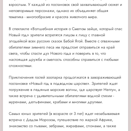
взрослым. У каждой из постановок свой захватывающий сюжет и
неповторимые персонажи, однако их объединяет общая
тематика - многообразие и красота животного мира.
В спектакле «Волшебная история о Смелом зайце, который спас
Новый год» зрители встретятся лицом к лицу с главной
злодейкой всех русских сказок Бабой Ягой. Вместе с отважными
обитателями зимнего леса им предстоит отправиться на край
света, чтобы спасти дух Нового года и поверить в то, что
настоящая дружба и смелость способны справиться с любыми
сложностями.
Приключения гостей зоопарка продолжатся в завораживающей
постановке «Новый год в подводном царстве». Зрителей ждет
погружение в ледяные морские волны, где царствует Нептун, а
также встреча с удивительными обитателями водной стихии -
муренами, дельфинами, крабами и многими другими.
Самых юных зрителей (в возрасте от 3 лет) ждет незабываемая
встреча с Дедом Морозом, путешествие по жаркой Африке,
знакомство со львами, зебрами, жирафами, слонами, а также