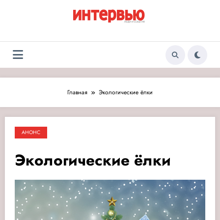
Перейти
к
содержимому
Журнал «Интервью:
Люди и события
Люди и события»
Главная
Экологические ёлки
АНОНС
Экологические ёлки