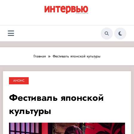
Перейти
к
содержимому
Журнал «Интервью:
Люди и события
Люди и события»
Главная
Фестиваль японской культуры
АНОНС
Фестиваль японской
культуры