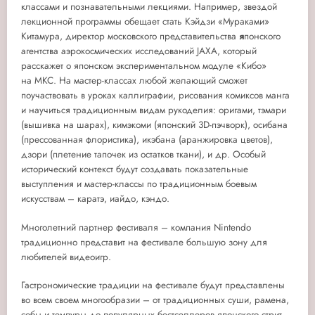
классами и познавательными лекциями. Например, звездой
лекционной программы обещает стать Кэйдзи «Мураками»
Китамура, директор московского представительства
я
понского
агентства аэрокосмических исследований JAXA, который
расскажет о японском экспериментальном модуле «Кибо»
на МКС. На мастер-классах любой желающий сможет
поучаствовать в уроках каллиграфии, рисования комиксов манга
и научиться традиционным видам рукоделия: оригами, тэмари
(вышивка на шарах), кимэкоми (японский 3D-пэчворк), осибана
(прессованная флористика), икэбана (аранжировка цветов),
дзори (плетение тапочек из остатков ткани), и др. Особый
исторический контекст будут создавать показательные
выступления и мастер-классы по традиционным боевым
искусствам – каратэ, иайдо, кэндо.
Многолетний партнер фестиваля – компания Nintendo
традиционно представит на фестивале большую зону для
любителей видеоигр.
Гастрономические традиции на фестивале будут представлены
во всем своем многообразии – от традиционных суши, рамена,
собы и темпуры до популярных бестселлеров японского стрит-