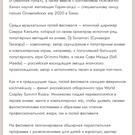
(«Туманная луна»), а также вместе с коллективом «Кисэки-но
Хана» научит желающих Горин-ондо – специальному танцу
летних Олимпийских игр 2020 в Токио.
Среди музыкальных гостей фестиваля – японский дирижер
Симура Кэнъити, который со своим оркестром исполнит ряд
популярных мелодий из аниме, DJ Sunamori (Сунамори
Такэтэру) – композитор, автор саундтреков к популярным аниме
и компьютерным играм, например, к получившей большую
популярность игре Grimms Notes, а также Софи Маэда (Sofi
Maeda) – российская восходящая звезда японского
происхождения, автор и исполнитель песен в жанре поп-панк.
Как и в предыдущие годы, гостей фестиваля ожидает фееричное
косплей-шоу – финал российского отборочного тура World
Cosplay Summit Russia. Множество людей перевоплотятся в
героев аниме, манги и компьютерных игр, чтобы удивить своими
фантастическими костюмами и образами как членов
профессионального жюри, так и гостей фестиваля.
На фестивале запланирована обширная параллельная
программа с развлечениями для детей и взрослых, мастер-