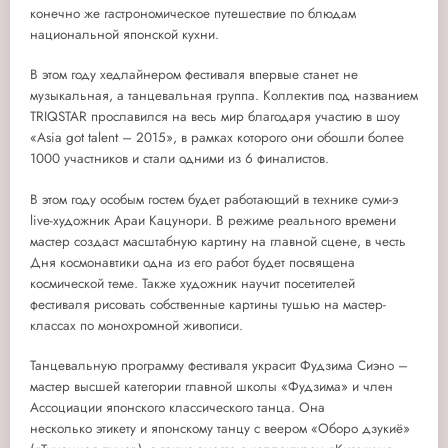
конечно же гастрономическое путешествие по блюдам
национальной японской кухни.
В этом году хедлайнером фестиваля впервые станет не
музыкальная, а танцевальная группа. Коллектив под названием
TRIQSTAR прославился на весь мир благодаря участию в шоу
«Asia got talent – 2015», в рамках которого они обошли более
1000 участников и стали одними из 6 финалистов.
В этом году особым гостем будет работающий в технике суми-э
live-художник Араи Кацунори. В режиме реального времени
мастер создаст масштабную картину на главной сцене, в честь
Дня космонавтики одна из его работ будет посвящена
космической теме. Также художник научит посетителей
фестиваля рисовать собственные картины тушью на мастер-
классах по монохромной живописи.
Танцевальную программу фестиваля украсит Фудзима Сиэно –
мастер высшей категории главной школы «Фудзима» и член
Ассоциации японского классического танца. Она
несколько этикету и японскому танцу с веером «Оборо дзукиё»