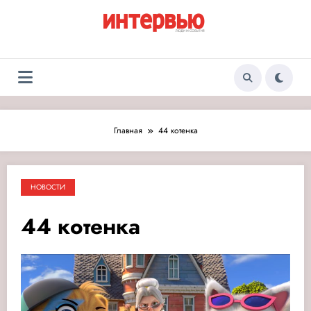
Перейти
к
содержимому
Журнал «Интервью:
Люди и события
Люди и события»
Главная
44 котенка
НОВОСТИ
44 котенка