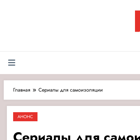
Перейти
к
содержимому
Л
Главная
Сериалы для самоизоляции
АНОНС
Сериалы для само