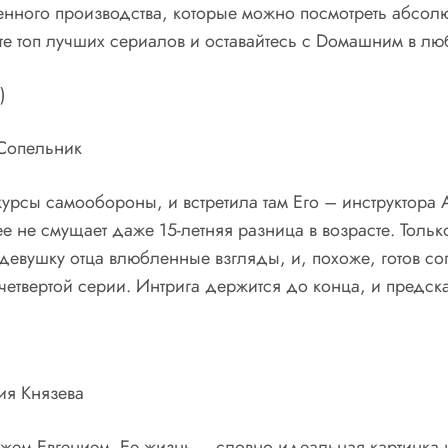
ного производства, которые можно посмотреть абсолют
те топ лучших сериалов и оставайтесь с Dомашним в лю
)
 Сопельник
урсы самообороны, и встретила там Его – инструктора А
е не смущает даже 15-летняя разница в возрасте. Тольк
девушку отца влюбленные взгляды, и, похоже, готов со
четвертой серии. Интрига держится до конца, и предск
ия Князева
ем Евгением. Ее жизнь – словно идеальная картинка и