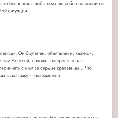
но бесплатно, чтобы поднять себе настроение и
бой ситуации!
лексея. Он брутален, обаятелен и, кажется,
о сам Алексей, похоже, настроен не так
перничать с ним за сердце красавицы… Что
азать развязку – невозможно.
з глянцевого журнала. Но все рушится в один