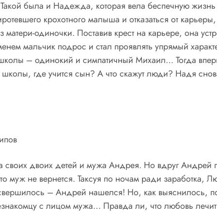
Такой была и Надежда, которая вела беспечную жизнь
ротевшего крохотного малыша и отказаться от карьеры,
з матери-одиночки. Поставив крест на карьере, она устр
менем мальчик подрос и стал проявлять упрямый характе
школы – одинокий и симпатичный Михаил… Тогда вперв
школы, где учится сын? А что скажут люди? Надя снов
сипов
своих двоих детей и мужа Андрея. Но вдруг Андрей про
что муж не вернется. Таксуя по ночам ради заработка, 
 свершилось – Андрей нашелся! Но, как выяснилось, п
знакомцу с лицом мужа… Правда ли, что любовь лечит,