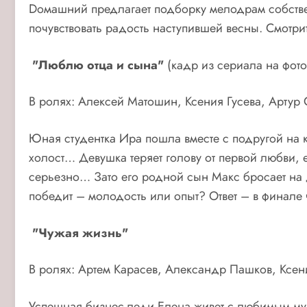
Dомашний предлагает подборку мелодрам собствен
почувствовать радость наступившей весны. Смотри
"Люблю отца и сына"
(кадр из сериала на фото
В ролях: Алексей Матошин, Ксения Гусева, Артур
Юная студентка Ира пошла вместе с подругой на к
холост… Девушка теряет голову от первой любви, е
серьезно… Зато его родной сын Макс бросает на 
победит – молодость или опыт? Ответ – в финале 
"Чужая жизнь"
В ролях: Артем Карасев, Александр Пашков, Ксен
Успешная бизнес-леди Елена живет с любимым муж