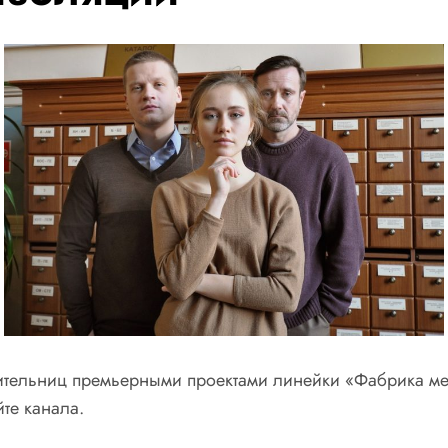
ительниц премьерными проектами линейки «Фабрика ме
те канала.