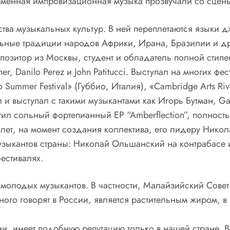
еменная импровизационная музыка прозвучали со сцены
ва музыкальных культур. В ней переплетаются языки д
ьные традиции народов Африки, Ирана, Бразилии и дру
озитор из Москвы, студент и обладатель полной стипенд
r, Danilo Perez и John Patitucci. Выступал на многих ф
 Summer Festival» (Губбио, Италия), «Cambridge Arts R
 и выступал с такими музыкантами как Игорь Бутман, Ga
устил сольный фортепианный EP “Amberflection”, полно
ет, на момент создания коллектива, его лидеру Никола
узыкантов страны: Николай Ольшанский на контрабасе 
естивалях.
молодых музыкантов. В частности, Малайзийский Совет
ного говорят в России, является растительным жиром, в
, имеет подобную репутацию только в нашей стране. В 