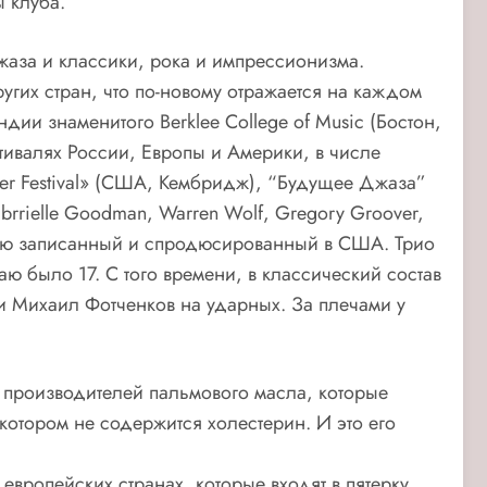
 клуба.
жаза и классики, рока и импрессионизма.
гих стран, что по-новому отражается на каждом
ии знаменитого Berklee College of Music (Бостон,
естивалях России, Европы и Америки, в числе
iver Festival» (США, Кембридж), “Будущее Джаза”
brrielle Goodman, Warren Wolf, Gregory Groover,
стью записанный и спродюсированный в США. Трио
ю было 17. С того времени, в классический состав
и Михаил Фотченков на ударных. За плечами у
 производителей пальмового масла, которые
 котором не содержится холестерин. И это его
европейских странах, которые входят в пятерку