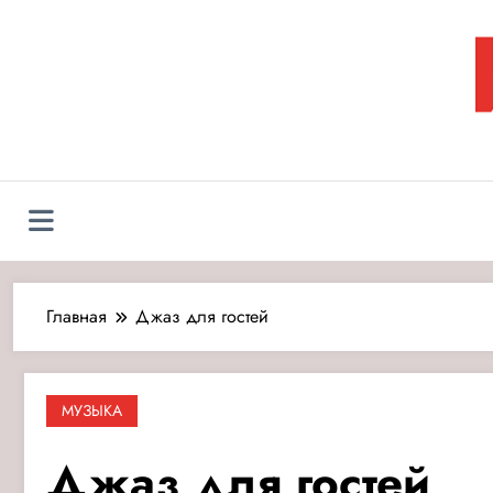
Перейти
к
содержимому
Л
Главная
Джаз для гостей
МУЗЫКА
Джаз для гостей