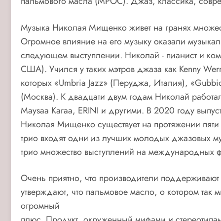
пальмового масла (MPOC). Джаз, классика, совр
Музыка Николая Мищенко живет на гранях множест
Огромное влияние на его музыку оказали музыкал
следующем выступлении. Николай - пианист и комп
США). Учился у таких мэтров джаза как Kenny Werne
которых «Umbria Jazz» (Перуджа, Италия), «Gubbio
(Москва). К двадцати двум годам Николай работал
Maysaa Karaa, ERINI и другими. В 2020 году вып
Николая Мищенко существует на протяжении пяти л
трио входят одни из лучших молодых джазовых м
трио множество выступлений на международных ф
Очень приятно, что производители поддерживают 
утверждают, что пальмовое масло, о котором так м
огромный
плюс. Продукт, окруженный мифами и стереотипами