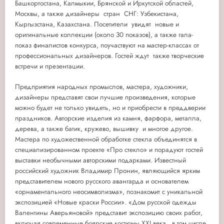
Башкортостана, Калмыкии, Брянской и Иркутской областей,
Москвы, а также дизайнеры стран СНГ: Узбекистана,
Кыргызстана, Казахстана. Посетители увидят новые и
оригинальные коллекции (около 30 показов), а также гала-
показ финалистов конкурса, поучаствуют на мастер-классах от
профессиональных дизайнеров. Гостей ждут также творческие
встречи и презентации.
Предприятия народных промыслов, мастера, художники,
дизайнеры представят свои лучшие произведения, которые
можно будет не только увидеть, но и приобрести в преддверии
праздников. Авторские изделия из камня, фарфора, металла,
дерева, а также батик, кружево, вышивку и многое другое.
Мастера по художественной обработке стекла объединятся в
специализированном проекте «Про стекло» и порадуют гостей
выставки необычными авторскими подарками. Известный
российский художник Владимир Пронин, являющийся ярким
представителем нового русского авангарда и основателем
«орнаментального неосимволизма», познакомит с уникальной
экспозицией «Новые краски России». «Дом русской одежды
Валентины Аверьяновой» представит экспозицию своих работ,
включая современные боярские костюмы XXI века, в том числе,