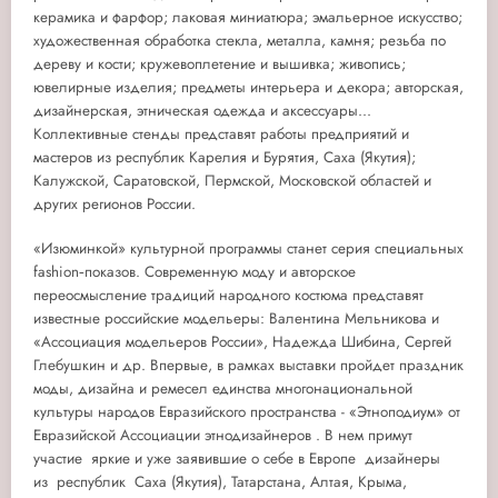
керамика и фарфор; лаковая миниатюра; эмальерное искусство;
художественная обработка стекла, металла, камня; резьба по
дереву и кости; кружевоплетение и вышивка; живопись;
ювелирные изделия; предметы интерьера и декора; авторская,
дизайнерская, этническая одежда и аксессуары...
Коллективные стенды представят работы предприятий и
мастеров из республик Карелия и Бурятия, Саха (Якутия);
Калужской, Саратовской, Пермской, Московской областей и
других регионов России.
«Изюминкой» культурной программы станет серия специальных
fashion‑показов. Современную моду и авторское
переосмысление традиций народного костюма представят
известные российские модельеры: Валентина Мельникова и
«Ассоциация модельеров России», Надежда Шибина, Сергей
Глебушкин и др. Впервые, в рамках выставки пройдет праздник
моды, дизайна и ремесел единства многонациональной
культуры народов Евразийского пространства - «Этноподиум» от
Евразийской Ассоциации этнодизайнеров . В нем примут
участие яркие и уже заявившие о себе в Европе дизайнеры
из республик Саха (Якутия), Татарстана, Алтая, Крыма,