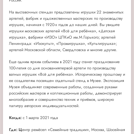
России.
На выставочных стендах представлены игрушки 22 знаменитых
артелей, фабрик и художественных мастерских по производству
игрушек, начиная с 1920-х годов до наших дней. Вы увидите
игрушки московских артелей «Всё для ребёнка», «Детская
игрушка», фабрики «ИЗО» ЦПКиО им.М.Горького; артелей
Ленинграда: «Изокульт», «Промигрушка», «Культигрушка»;
артелей Московской области, Свердловска и многие другие.
Еще одним ярким событием в 2021 году станет празднование
100-летия со дня основанияпервой артели по производству
ватных игрушек «Всё для ребёнка». Историческому прошлому и
ее создателям посвящен отдельный стенд в Музее. Экспозиция
Музея объединяет современные работы, созданные руками
российских мастеров и коллекционные работы, демонстрирует
многообразие и совершенство техник и приёмов, широкую
палитру авторских индивидуальностей.
Когда:
с 1 марта 2021 года
Где: Ц
ентр ремёсел «Семейные традиции», Москва, Шосейная