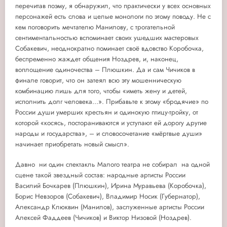
перечитав поэму, я обнаружил, что практически у всех основных
персонажей есть слова и целые монологи по этому поводу. Не с
кем поговорить мечтателю Манилову, с трогательной
сентиментальностью вспоминает своих ушедших мастеровых
Собакевич, неоднократно поминает своё вдовство Коробочка,
беспременно жаждет общения Ноздрев, и, наконец,
воплощение одиночества – Плюшкин. Да и сам Чичиков в
финале говорит, что он затеял всю эту мошенническую
комбинацию лишь для того, чтобы «иметь жену и детей,
исполнить долг человека…». Прибавьте к этому «бродячие» по
России души умерших крестьян и одинокую птицу-тройку, от
которой «косясь, постораниваются и уступают ей дорогу другие
народы и государства», – и словосочетание «мёртвые души»
начинает приобретать новый смысл».
Давно ни один спектакль Малого театра не собирал на одной
сцене такой звездный состав: народные артисты России
Василий Бочкарев
(Плюшкин),
Ирина Муравьева
(Коробочка),
Борис Невзоров
(Собакевич),
Владимир Носик
(Губернатор),
Александр Клюквин
(Манилов), заслуженные артисты России
Алексей Фаддеев
(Чичиков) и
Виктор Низовой
(Ноздрев).