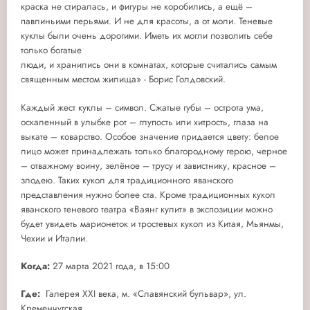
краска не стиралась, и фигуры не коробились, а ещё –
павлиньими перьями. И не для красоты, а от моли. Теневые
куклы были очень дорогими. Иметь их могли позволить себе
только богатые
люди, и хранились они в комнатах, которые считались самым
священным местом жилища» - Борис Голдовский.
Каждый жест куклы – символ. Сжатые губы – острота ума,
оскаленный в улыбке рот – глупость или хитрость, глаза на
выкате – коварство. Особое значение придается цвету: белое
лицо может принадлежать только благородному герою, черное
– отважному воину, зелёное – трусу и завистнику, красное –
злодею. Таких кукол для традиционного яванского
представления нужно более ста. Кроме традиционных кукол
яванского теневого театра «Ваянг кулит» в экспозиции можно
будет увидеть марионеток и тростевых кукол из Китая, Мьянмы,
Чехии и Италии.
Когда:
27 марта 2021 года, в 15:00
Где:
Галерея XXI века, м. «Славянский бульвар», ул.
Кременчугская,