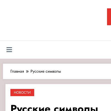
Перейти
к
содержимому
Л
Главная
Русские символы
НОВОСТИ
Русские символы