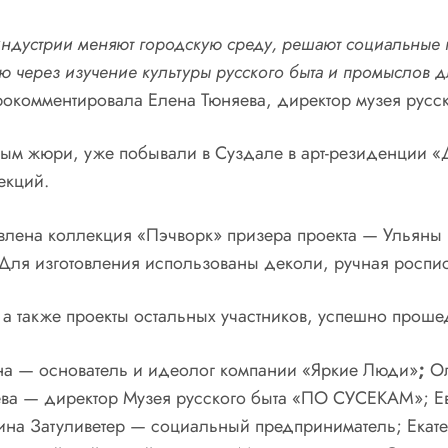
е индустрии меняют городскую среду, решают социальные
ю через изучение культуры русского быта и промыслов 
рокомментировала Елена Тюняева, директор музея рус
ным жюри, уже побывали в Суздале в арт-резиденции «
екций.
авлена коллекция «Пэчворк» призера проекта — Ульяны
 Для изготовления использованы деколи, ручная роспис
 а также проекты остальных участников, успешно прош
на — основатель и идеолог компании «Яркие Люди»
;
О
ева — директор Музея русского быта «ПО СУСЕКАМ»; 
ина Затуливетер — социальный предприниматель; Екате