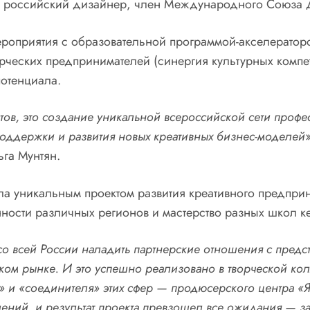
— российский дизайнер, член Международного Союза 
мероприятия с образовательной программой-акселерато
орческих предпринимателей (синергия культурных компет
потенциала.
тов, это создание уникальной всероссийской сети профе
 поддержки и развития новых креативных бизнес-моделей
га Мунтян.
ла уникальным проектом развития креативного предприн
ности различных регионов и мастерство разных школ к
о всей России наладить партнерские отношения с предст
ском рынке. И это успешно реализовано в творческой к
и «соединителя» этих сфер — продюсерского центра «Яр
ений, и результат проекта превзошел все ожидания — з