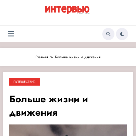
Перейти
к
содержимому
Журнал «Интервью:
Люди и события
Люди и события»
Главная
Больше жизни и движения
ПУТЕШЕСТВИЯ
Больше жизни и
движения