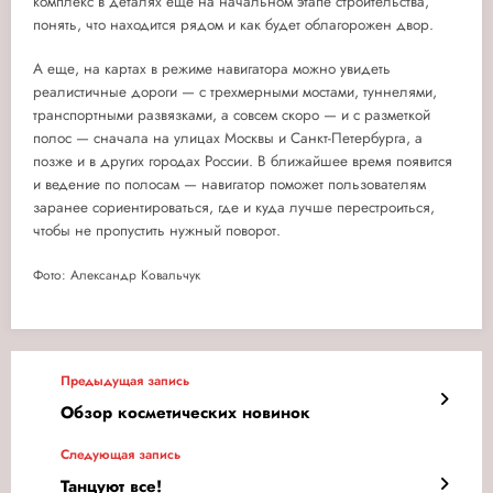
комплекс
в деталях ещ
ё
на начальном этапе строительства,
понять, что находится рядом и как будет облагорожен двор.
А еще, на картах в
режиме навигатора можно увидеть
реалистичные дороги — с трехмерными мостами, туннелями,
транспортными развязками,
а совсем скоро
—
и
с разметкой
полос
—
сначала
на улицах Москвы и Санкт-Петербурга
, а
позже и в других городах России.
В ближайшее время появится
и ведение по полосам
— навигатор помо
жет пользователям
заранее сориентироваться, где и куда лучше перестроиться,
чтобы не пропустить
нужный
поворот.
Фото: Александр Ковальчук
Предыдущая запись
Обзор косметических новинок
Следующая запись
Танцуют все!