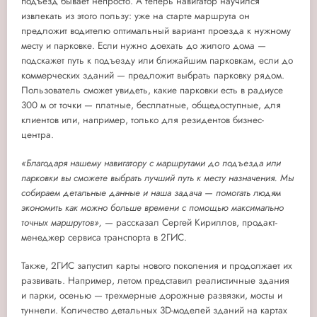
подъезд бывает непросто. А
теперь навигатор научился
извлекать из этого пользу:
уже на старте маршрута
он
предложит водителю оптимальный вариант проезда к нужному
месту и парковке. Если нужно доехать до жилого дома —
подскажет путь к подъезду или ближайшим парковкам, если до
коммерческих зданий — предложит выбрать парковку рядом.
Пользователь сможет увидеть, какие парковки есть в радиусе
300 м от точки — платные, бесплатные, общедоступные, для
клиентов или, например, только для резидентов бизнес-
центра.
«Благодаря нашему навигатору с маршрутами до подъезда или
парковки вы сможете выбрать лучший путь к месту назначения. Мы
собираем детальные данные и наша задача — помогать людям
экономить как можно больше времени с помощью максимально
точных маршрутов»,
—
рассказал
Сергей Кириллов
, продакт-
менеджер сервиса транспорта в 2ГИС.
Так
же,
2ГИС запустил карты нового поколения и продолжает их
развивать. Например, летом представил
реалистичны
е
здания
и
парки
,
осенью — трехмерные
дорожные развязки, мосты и
туннели.
К
оличество
детальных
3D
-
моделей зданий на картах