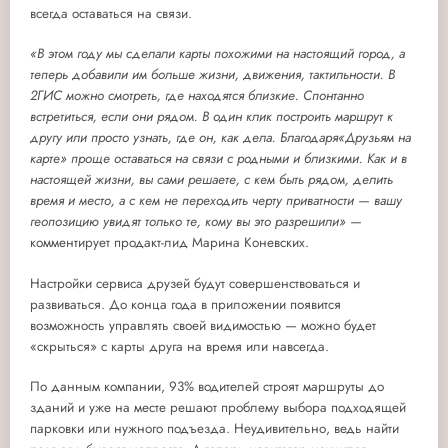
всегда оставаться на связи.
«В этом году мы сделали карты похожими на настоящий город, а
теперь добавили им больше жизни, движения, тактильности. В
2ГИС можно смотреть, где находятся близкие. Спонтанно
встретиться, если они рядом. В один клик построить маршрут к
другу или просто узнать, где он, как дела. Благодаря«Друзьям на
карте» проще оставаться на связи с родными и близкими. Как и в
настоящей жизни, вы сами решаете, с кем быть рядом, делить
время и место, а с кем не переходить черту приватности — вашу
геопозицию увидят только те, кому вы это разрешили» —
комментирует продакт-лид Марина Коневских.
Настройки сервиса друзей будут совершенствоваться и
развиваться. До конца года в приложении появится
возможность управлять
своей видимостью
— можно будет
«скрыться»
с карты друга на время или навсегда.
По данным компании, 93% водителей строят маршруты до
зданий и уже на месте решают проблему выбора подходящей
парковки или нужного подъезда. Неудивительно, ведь найти