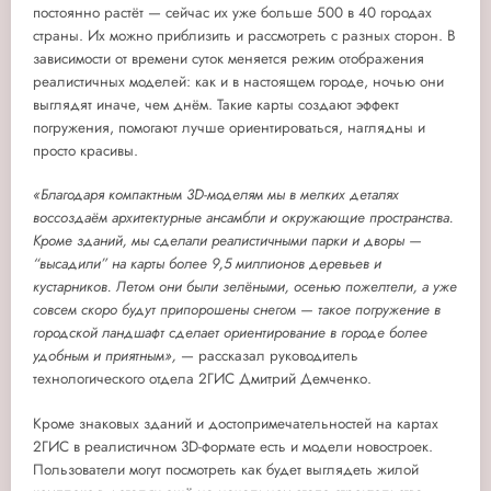
постоянно растёт
—
сейчас их уже больше 500
в 40 городах
страны. Их
можно приблизить и рассмотреть с разных сторон. В
зависимости от времени суток меняется режим отображения
реалистичных моделей: как и в настоящем городе, ночью они
выглядят иначе, чем днём. Такие карты
создают эффект
погружения, п
омогают лучше ориентироваться, наглядны и
просто красивы.
«Благодаря компактным 3D-моделям мы в мелких деталях
воссоздаём архитектур
ны
е
ансамбл
и и окружающие пространства.
Кроме зданий, мы сделали реалистичными парки и дворы
—
“высадили”
на карты более 9,5 миллионов деревьев и
кустарников. Летом они были зелёными, осенью пожелтели, а уже
совсем скоро будут припорошены снегом
—
т
акое погружение в
городской ландшафт сделает ориентирование в
городе
более
удобным и приятным»,
—
рассказал руководитель
технологического отдела 2ГИС
Дмитрий Демченко
.
Кроме знаковых зданий и достопримечательностей на картах
2ГИС в реалистичном 3D
-
формате есть и модели новостроек.
Пользователи могут посмотреть как будет выглядеть
жилой