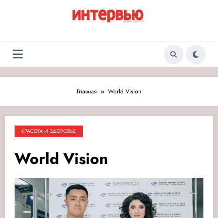
Перейти
к
содержимому
Журнал «Интервью:
Люди и события
Люди и события»
Главная
World Vision
КРАСОТА И ЗДОРОВЬЕ
World Vision