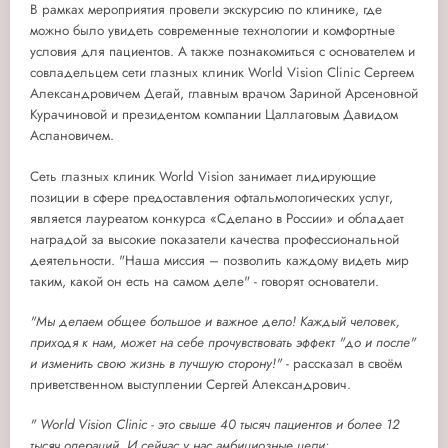
В рамках мероприятия провели э
кскурсию по клинике, где
можно было увидеть современные технологии и комфортные
условия для пациентов. А также познакомиться с основателем и
совладельцем сети глазных клиник World Vision Clinic Сергеем
Александровичем Дегай, главным врачом Зариной Арсеновной
Курачиновой и президентом компании Цаллаговым Давидом
Аслановичем.
Сеть глазных клиник World Vision занимает лидирующие
позиции в сфере предоставления офтальмологических услуг,
является лауреатом конкурса «Сделано в России» и обладает
наградой за высокие показатели качества профессиональной
деятельности. "Наша миссия – позволить каждому видеть мир
таким, какой он есть на самом деле" - говорят основатели.
"Мы делаем общее большое и важное дело! Каждый человек,
приходя к нам, может на себе прочувствовать эффект "до и после"
и изменить свою жизнь в лучшую сторону!"
- рассказал в своём
приветственном выступлении Сергей Александрович.
"
World Vision Clinic - это свыше 40 тысяч пациентов и более 12
тысяч операций. И сейчас у нас амбициозные цели: