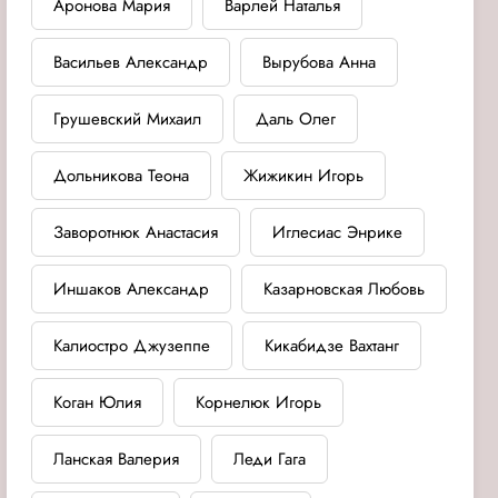
Аронова Мария
Варлей Наталья
Васильев Александр
Вырубова Анна
Грушевский Михаил
Даль Олег
Дольникова Теона
Жижикин Игорь
Заворотнюк Анастасия
Иглесиас Энрике
Иншаков Александр
Казарновская Любовь
Калиостро Джузеппе
Кикабидзе Вахтанг
Коган Юлия
Корнелюк Игорь
Ланская Валерия
Леди Гага