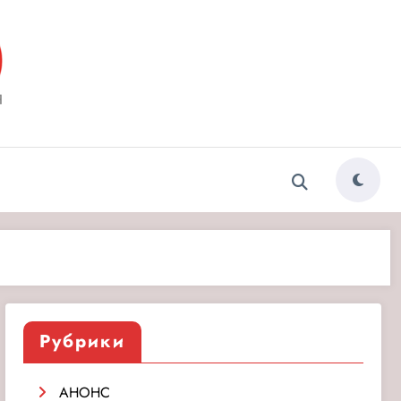
ытия»
Рубрики
АНОНС