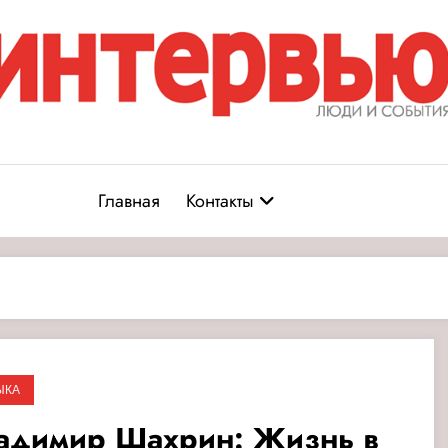
Журнал «Интервью: Люди и соб
юди и события
Главная
Контакты
ЫКА
адимир Шахрин: Жизнь в