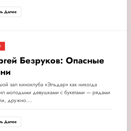
ть Далее
О
ргей Безруков: Опасные
ани
ой зал киноклуба «Эльдар» как никогда
рил молодыми девушками с букетами — рядами
ли, дружно.…
ть Далее