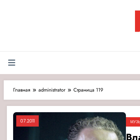
Перейти
к
содержимому
Л
Главная
administrator
Страница 119
07.2011
МУЗ
Вл