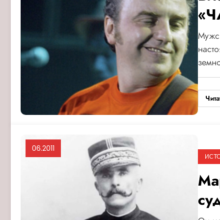
«Ч
Мужск
наст
земн
Чита
06.2011
ИСТ
Ма
су