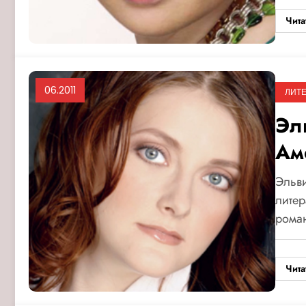
Чита
06.2011
ЛИТЕ
Эл
Ам
Эльви
литер
рома
Чита