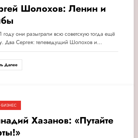
ргей Шолохов: Ленин и
ибы
1 году они разыграли всю советскую тогда ещё
у. Два Сергея: телеведущий Шолохов и…
ть Далее
-БИЗНЕС
ннадий Хазанов: «Путайте
рты!»