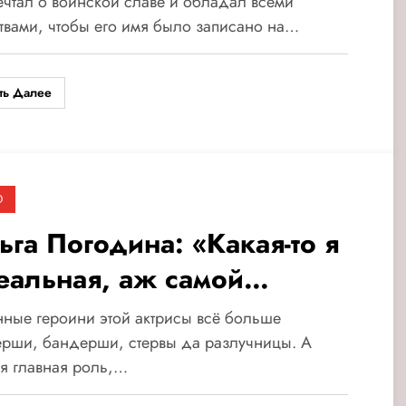
чтал о воинской славе и обладал всеми
твами, чтобы его имя было записано на…
ть Далее
О
ьга Погодина: «Какая-то я
еальная, аж самой
рашно»
ные героини этой актрисы всё больше
рши, бандерши, стервы да разлучницы. А
я главная роль,…