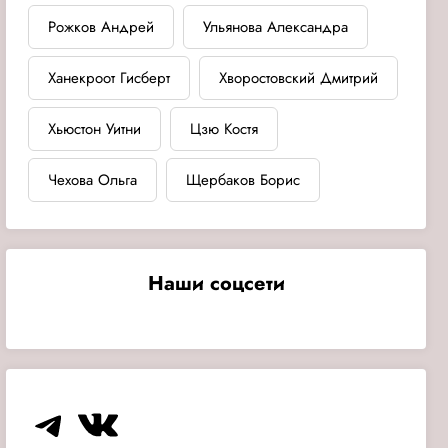
Рожков Андрей
Ульянова Александра
Ханекроот Гисберт
Хворостовский Дмитрий
Хьюстон Уитни
Цзю Костя
Чехова Ольга
Щербаков Борис
Наши соцсети
Telegram
VK