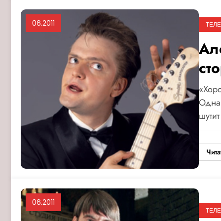
06.2011
ТЕЛ
Ал
ст
«Хоро
Одна
шути
Чита
06.2011
ТЕЛ