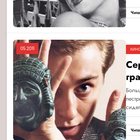
Чита
05.2011
КИН
Се
гр
Больш
пест
сиде
Чита