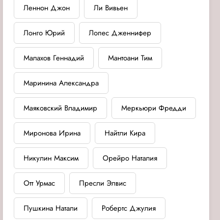
Леннон Джон
Ли Вивьен
Лонго Юрий
Лопес Дженнифер
Малахов Геннадий
Мантоани Тим
Маринина Александра
Маяковский Владимир
Меркьюри Фредди
Миронова Ирина
Найтли Кира
Никулин Максим
Орейро Наталия
Отт Урмас
Пресли Элвис
Пушкина Натали
Робертс Джулия