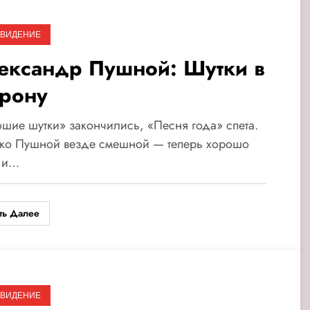
ЕВИДЕНИЕ
ександр Пушной: Шутки в
орону
шие шутки» закончились, «Песня года» спета.
ко Пушной везде смешной — теперь хорошо
т и…
ть Далее
ЕВИДЕНИЕ