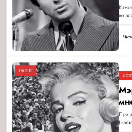
Кажет
во вс
Чита
05.2011
ИСТ
Мэ
мн
При 
(нас