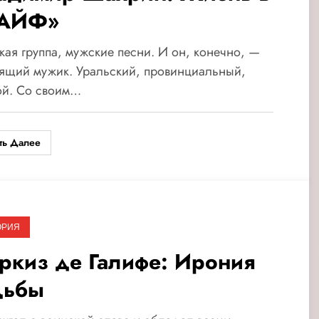
АЙФ»
ая группа, мужские песни. И он, конечно, —
оящий мужик. Уральский, провинциальный,
ой. Со своим…
ть Далее
ОРИЯ
ркиз де Галифе: Ирония
дьбы