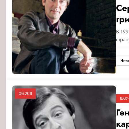
Се
гр
В 199
стран
Чита
06.2011
ШОУ
Ге
ка