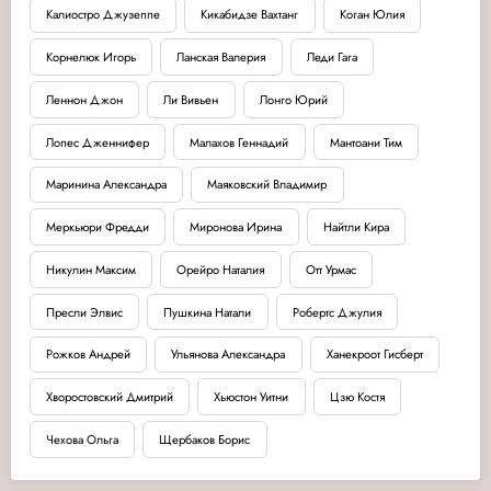
Калиостро Джузеппе
Кикабидзе Вахтанг
Коган Юлия
Корнелюк Игорь
Ланская Валерия
Леди Гага
Леннон Джон
Ли Вивьен
Лонго Юрий
Лопес Дженнифер
Малахов Геннадий
Мантоани Тим
Маринина Александра
Маяковский Владимир
Меркьюри Фредди
Миронова Ирина
Найтли Кира
Никулин Максим
Орейро Наталия
Отт Урмас
Пресли Элвис
Пушкина Натали
Робертс Джулия
Рожков Андрей
Ульянова Александра
Ханекроот Гисберт
Хворостовский Дмитрий
Хьюстон Уитни
Цзю Костя
Чехова Ольга
Щербаков Борис