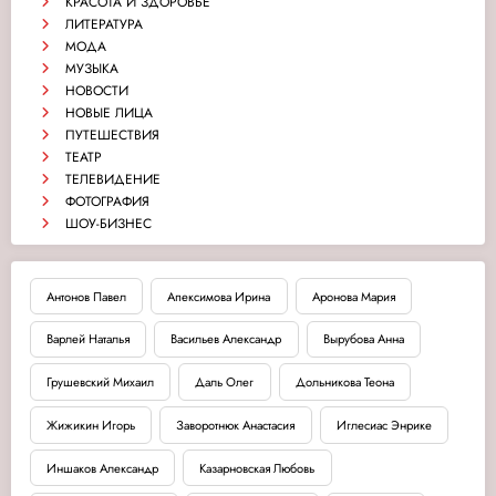
КРАСОТА И ЗДОРОВЬЕ
ЛИТЕРАТУРА
МОДА
МУЗЫКА
НОВОСТИ
НОВЫЕ ЛИЦА
ПУТЕШЕСТВИЯ
ТЕАТР
ТЕЛЕВИДЕНИЕ
ФОТОГРАФИЯ
ШОУ-БИЗНЕС
Антонов Павел
Апексимова Ирина
Аронова Мария
Варлей Наталья
Васильев Александр
Вырубова Анна
Грушевский Михаил
Даль Олег
Дольникова Теона
Жижикин Игорь
Заворотнюк Анастасия
Иглесиас Энрике
Иншаков Александр
Казарновская Любовь