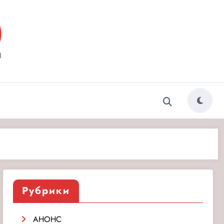
ытия»
Рубрики
АНОНС