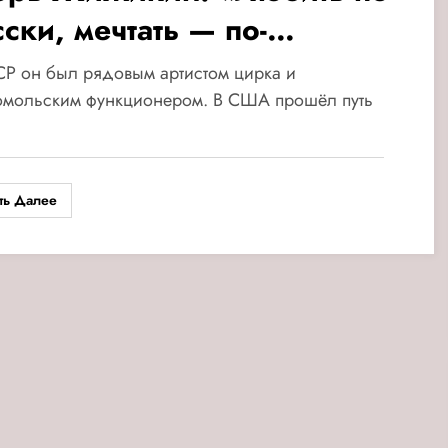
ски, мечтать — по-
ерикански»
Р он был рядовым артистом цирка и
омольским функционером. В США прошёл путь
ть Далее