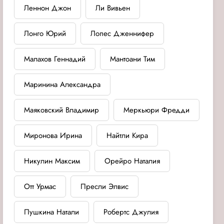
Леннон Джон
Ли Вивьен
Лонго Юрий
Лопес Дженнифер
Малахов Геннадий
Мантоани Тим
Маринина Александра
Маяковский Владимир
Меркьюри Фредди
Миронова Ирина
Найтли Кира
Никулин Максим
Орейро Наталия
Отт Урмас
Пресли Элвис
Пушкина Натали
Робертс Джулия