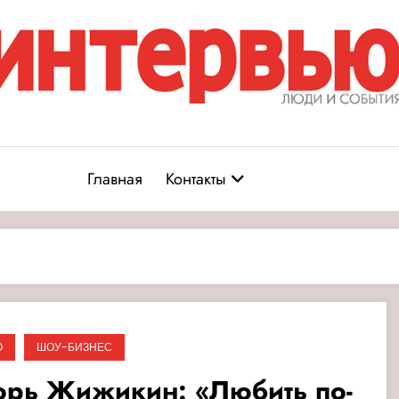
Журнал «Интервью: Люди и соб
юди и события
Главная
Контакты
О
ШОУ-БИЗНЕС
орь Жижикин: «Любить по-