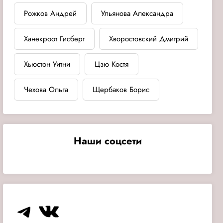
Рожков Андрей
Ульянова Александра
Ханекроот Гисберт
Хворостовский Дмитрий
Хьюстон Уитни
Цзю Костя
Чехова Ольга
Щербаков Борис
Наши соцсети
Telegram
VK