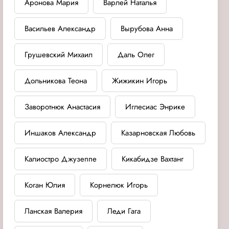
Аронова Мария
Варлей Наталья
Васильев Александр
Вырубова Анна
Грушевский Михаил
Даль Олег
Дольникова Теона
Жижикин Игорь
Заворотнюк Анастасия
Иглесиас Энрике
Иншаков Александр
Казарновская Любовь
Калиостро Джузеппе
Кикабидзе Вахтанг
Коган Юлия
Корнелюк Игорь
Ланская Валерия
Леди Гага