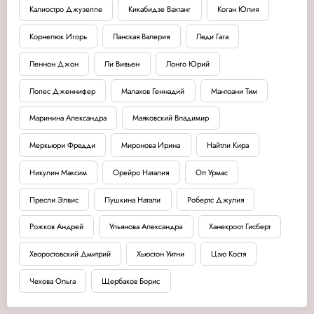
Калиостро Джузеппе
Кикабидзе Вахтанг
Коган Юлия
Корнелюк Игорь
Ланская Валерия
Леди Гага
Леннон Джон
Ли Вивьен
Лонго Юрий
Лопес Дженнифер
Малахов Геннадий
Мантоани Тим
Маринина Александра
Маяковский Владимир
Меркьюри Фредди
Миронова Ирина
Найтли Кира
Никулин Максим
Орейро Наталия
Отт Урмас
Пресли Элвис
Пушкина Натали
Робертс Джулия
Рожков Андрей
Ульянова Александра
Ханекроот Гисберт
Хворостовский Дмитрий
Хьюстон Уитни
Цзю Костя
Чехова Ольга
Щербаков Борис