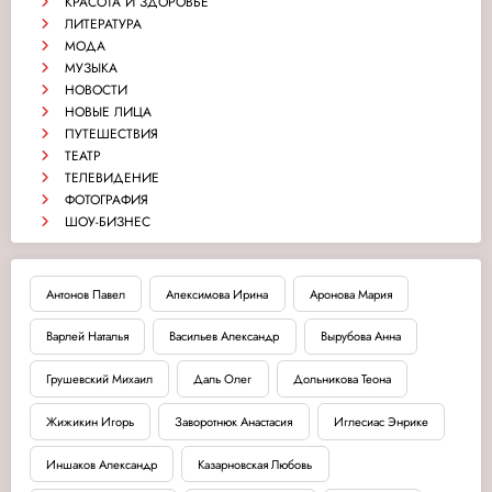
КРАСОТА И ЗДОРОВЬЕ
ЛИТЕРАТУРА
МОДА
МУЗЫКА
НОВОСТИ
НОВЫЕ ЛИЦА
ПУТЕШЕСТВИЯ
ТЕАТР
ТЕЛЕВИДЕНИЕ
ФОТОГРАФИЯ
ШОУ-БИЗНЕС
Антонов Павел
Апексимова Ирина
Аронова Мария
Варлей Наталья
Васильев Александр
Вырубова Анна
Грушевский Михаил
Даль Олег
Дольникова Теона
Жижикин Игорь
Заворотнюк Анастасия
Иглесиас Энрике
Иншаков Александр
Казарновская Любовь