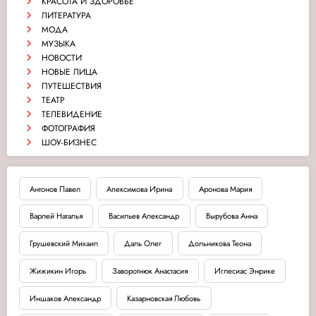
КРАСОТА И ЗДОРОВЬЕ
ЛИТЕРАТУРА
МОДА
МУЗЫКА
НОВОСТИ
НОВЫЕ ЛИЦА
ПУТЕШЕСТВИЯ
ТЕАТР
ТЕЛЕВИДЕНИЕ
ФОТОГРАФИЯ
ШОУ-БИЗНЕС
Антонов Павел
Апексимова Ирина
Аронова Мария
Варлей Наталья
Васильев Александр
Вырубова Анна
Грушевский Михаил
Даль Олег
Дольникова Теона
Жижикин Игорь
Заворотнюк Анастасия
Иглесиас Энрике
Иншаков Александр
Казарновская Любовь