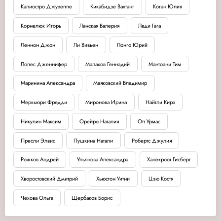
Калиостро Джузеппе
Кикабидзе Вахтанг
Коган Юлия
Корнелюк Игорь
Ланская Валерия
Леди Гага
Леннон Джон
Ли Вивьен
Лонго Юрий
Лопес Дженнифер
Малахов Геннадий
Мантоани Тим
Маринина Александра
Маяковский Владимир
Меркьюри Фредди
Миронова Ирина
Найтли Кира
Никулин Максим
Орейро Наталия
Отт Урмас
Пресли Элвис
Пушкина Натали
Робертс Джулия
Рожков Андрей
Ульянова Александра
Ханекроот Гисберт
Хворостовский Дмитрий
Хьюстон Уитни
Цзю Костя
Чехова Ольга
Щербаков Борис