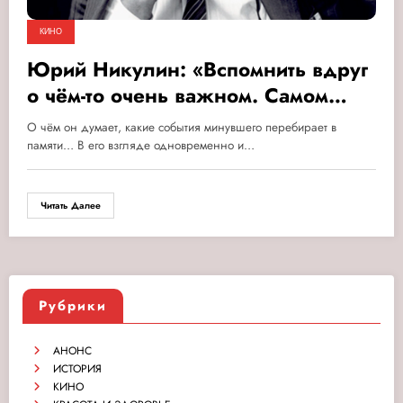
КИНО
Юрий Никулин: «Вспомнить вдруг
о чём-то очень важном. Самом
нужном, может быть, сейчас…»
О чём он думает, какие события минувшего перебирает в
памяти… В его взгляде одновременно и…
Читать Далее
Рубрики
АНОНС
ИСТОРИЯ
КИНО